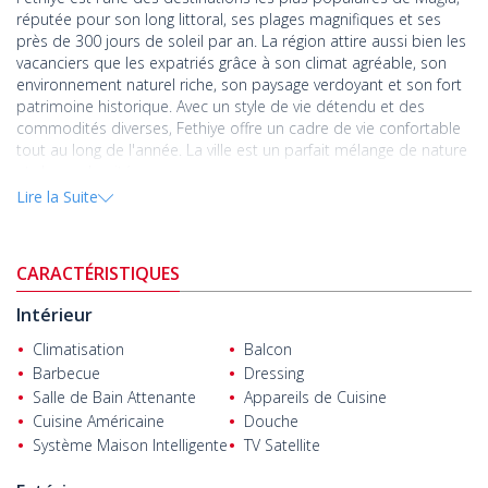
réputée pour son long littoral, ses plages magnifiques et ses
près de 300 jours de soleil par an. La région attire aussi bien les
vacanciers que les expatriés grâce à son climat agréable, son
environnement naturel riche, son paysage verdoyant et son fort
patrimoine historique. Avec un style de vie détendu et des
commodités diverses, Fethiye offre un cadre de vie confortable
tout au long de l'année. La ville est un parfait mélange de nature
et de modernité.
Lire la Suite
Le projet résidentiel s'étend sur un terrain de 3 800 m², dont 2
800 m² sont dédiés aux espaces verts paysagers, et se
compose de 12 maisons individuelles. Le site offre diverses
CARACTÉRISTIQUES
installations communes, notamment des services de sécurité
24/7, un court de tennis, des aires de jeux pour enfants et un
Intérieur
parking privé avec de l'espace pour deux véhicules par maison.
La conception met l'accent sur l'intimité et le bien-être des
Climatisation
Balcon
résidents.
Barbecue
Dressing
Salle de Bain Attenante
Appareils de Cuisine
La maison comprend 4 chambres avec salles de bain
attenantes et dressings, offrant ainsi une intimité et un confort
Cuisine Américaine
Douche
optimaux. Les points forts architecturaux incluent une cage
Système Maison Intelligente
TV Satellite
d'escalier de 5,5 mètres, un salon en galerie de 4,5 mètres de
haut et des meubles encastrés sur mesure. Avec son