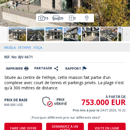
15
25
3
MUĞLA
FETHIYE
FOÇA
REF. No: BJV-0671
PARTAGER
IMPRIMER
RAPPORT
Située au centre de Fethiye, cette maison fait partie d'un
complexe avec court de tennis et parkings privés. La plage n'est
qu'à 300 mètres de distance.
À PARTIR DE
753.000 EUR
PRIX DE BASE
869.000 USD
Prix mis à jour le
24.07.2026, 10.22
Pourquoi différents prix sur différents sites?
DEMANDEZ À UN
FAIRE UNE OFFRE
VISITE EN LIGNE
AGENT