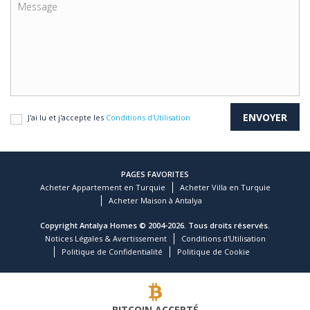
J'ai lu et j'accepte les
Conditions d'Utilisation
PAGES FAVORITES
Acheter Appartement en Turquie
Acheter Villa en Turquie
Acheter Maison à Antalya
Copyright Antalya Homes © 2004-2026. Tous droits réservés.
Notices Légales & Avertissement
Conditions d'Utilisation
Politique de Confidentialité
Politique de Cookie
BITCOIN ACCEPTÉ