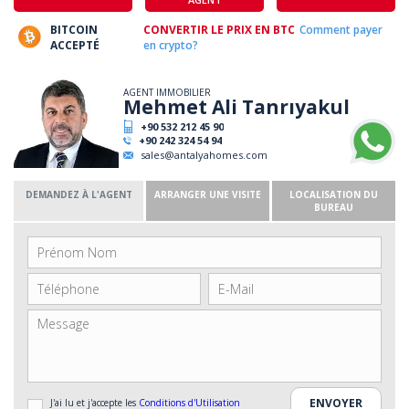
BITCOIN
CONVERTIR LE PRIX EN BTC
Comment payer
ACCEPTÉ
en crypto?
AGENT IMMOBILIER
Mehmet Ali Tanrıyakul
+90 532 212 45 90
+90 242 324 54 94
sales@antalyahomes.com
DEMANDEZ À L'AGENT
ARRANGER UNE VISITE
LOCALISATION DU
BUREAU
J'ai lu et j'accepte les
Conditions d'Utilisation