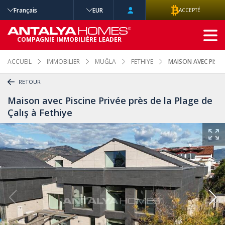
Français
EUR
ACCEPTÉ
RECHERCHE
COMPAGNIE IMMOBILIÈRE LEADER
AVANCÉE
ACCUEIL
IMMOBILIER
MUĞLA
FETHIYE
MAISON AVEC PISCIN
RETOUR
Maison avec Piscine Privée près de la Plage de
Çalış à Fethiye