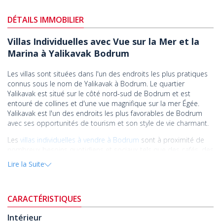
DÉTAILS IMMOBILIER
Villas Individuelles avec Vue sur la Mer et la
Marina à Yalikavak Bodrum
Les villas sont situées dans l'un des endroits les plus pratiques
connus sous le nom de Yalikavak à Bodrum. Le quartier
Yalikavak est situé sur le côté nord-sud de Bodrum et est
entouré de collines et d'une vue magnifique sur la mer Égée.
Yalikavak est l'un des endroits les plus favorables de Bodrum
avec ses opportunités de tourism et son style de vie charmant.
Les
villas individuelles à vendre à Bodrum
sont à proximité de
nombreux besoins quotidiens et sociaux tels que des cafés, des
restaurants, des marchés, des pharmacies, des banques et des
Lire la Suite
hôpitaux; 1,7 km de Yalikavak Palmarina, 2 km du centre de
Yalikavak, 5 km de l'hôpital d'État de Bodrum, 19 km du centre
du district de Bodrum, 20 km du château de Bodrum et du
CARACTÉRISTIQUES
mausolée d'Halicarnasse, l'une des 7 merveilles du monde, et
52 km de l'aéroport de Bodrum - Milas.
Intérieur