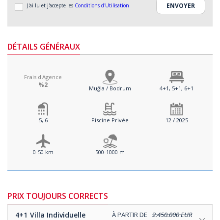
J'ai lu et j'accepte les
Conditions d'Utilisation
DÉTAILS GÉNÉRAUX
Frais d'Agence
%2
Muğla / Bodrum
4+1, 5+1, 6+1
5, 6
Piscine Privée
12 / 2025
0-50 km
500-1000 m
PRIX TOUJOURS CORRECTS
4+1
Villa Individuelle
À PARTIR DE
2.450.000 EUR