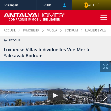
Français
EUR
ACCEPTÉ
RECHERCHE
COMPAGNIE IMMOBILIÈRE LEADER
AVANCÉE
ACCUEIL
IMMOBILIER
MUĞLA
BODRUM
LUXUEUSE VILLAS 
RETOUR
Luxueuse Villas Individuelles Vue Mer à
Yalikavak Bodrum