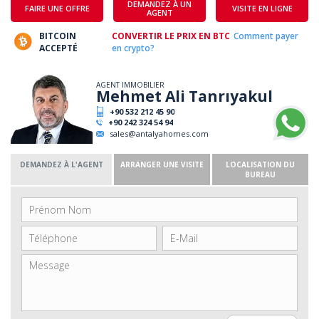
DEMANDEZ À UN
FAIRE UNE OFFRE
VISITE EN LIGNE
AGENT
BITCOIN
CONVERTIR LE PRIX EN BTC
Comment payer
ACCEPTÉ
en crypto?
AGENT IMMOBILIER
Mehmet Ali Tanrıyakul
+90 532 212 45 90
+90 242 324 54 94
sales@antalyahomes.com
DEMANDEZ À L'AGENT
ARRANGER UNE VISITE
LOCALISATION DU
BUREAU