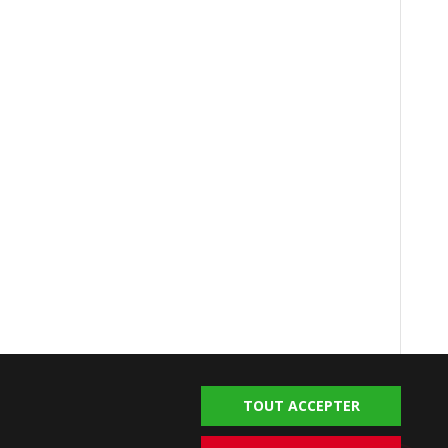
TOUT ACCEPTER
alya Homes © 2004-2026. Tous droits réservés.
ment
Conditions d'Utilisation
Politique de Confidentialité