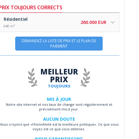
PRIX TOUJOURS CORRECTS
Résidentiel
260.000 EUR
640 m²
DEMANDEZ LA LISTE DE PRIX ET LE PLAN DE
PAIEMENT
MEILLEUR
PRIX
TOUJOURS
MIS À JOUR
Notre site internet et nos taux de change sont régulièrement et
précisément mis à jour.
AUCUN DOUTE
Nous croyons que «l'honnêteté est la meilleure politique». Ce que vous
voyez est ce que vous obtenez.
NOUS GARANTISSONS