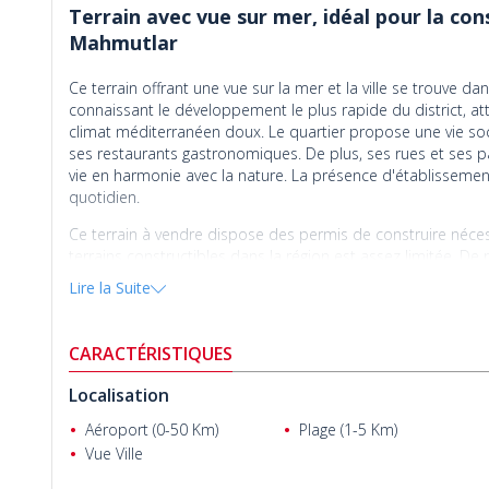
Terrain avec vue sur mer, idéal pour la cons
Mahmutlar
Ce terrain offrant une vue sur la mer et la ville se trouve d
connaissant le développement le plus rapide du district, at
climat méditerranéen doux. Le quartier propose une vie so
ses restaurants gastronomiques. De plus, ses rues et ses pa
vie en harmonie avec la nature. La présence d'établissemen
quotidien.
Séverine & Zeki Türkkan
Ce terrain à vendre dispose des permis de construire nécess
terrains constructibles dans la région est assez limitée. De
ce qui lui confère une valeur d'investissement élevée. Grâce à
Lire la Suite
rapide. En résumé, il représente une opportunité à ne pas 
construire leur propre maison et profiter d'une vie paisible
CARACTÉRISTIQUES
Le
terrain à vendre à Alanya
bénéficie d'une situation centr
plus proche se trouve à seulement 2,3 km. Le centre de Mahmu
Localisation
7 km et le centre-ville d'Alanya à 14 km. Enfin, l'aéroport 
internationaux.
Aéroport (0-50 Km)
Plage (1-5 Km)
Vue Ville