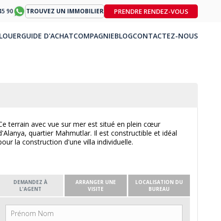
PRENDRE RENDEZ-VOUS
45 90
TROUVEZ UN IMMOBILIER
LOUER
GUIDE D'ACHAT
COMPAGNIE
BLOG
CONTACTEZ-NOUS
Ce terrain avec vue sur mer est situé en plein cœur
d'Alanya, quartier Mahmutlar. Il est constructible et idéal
pour la construction d'une villa individuelle.
DEMANDEZ À
ARRANGER UNE
LOCALISATION DU
L'AGENT
VISITE
BUREAU