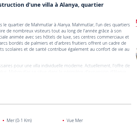
truction d'une villa à Alanya, quartier
ans le quartier de Mahmutlar à Alanya. Mahmutlar, l'un des quartiers
tire de nombreux visiteurs tout au long de l'année grâce à son
ciale animée avec ses hôtels de luxe, ses centres commerciaux et
rcs bordés de palmiers et d'arbres fruitiers offrent un cadre de
ts scolaires et de santé contribue également au confort de vie au
aires pour une villa individuelle moderne. Actuellement, l'offre de
 plus, Mahmutlar se situe dans le périmètre d'expansion d'Alanya,
 ces facteurs, le terrain offre un fort potentiel de plus-value
manquer, tant pour les investisseurs que pour ceux qui souhaitent
 au cœur de la nature.
ale, dans un quartier calme et verdoyant. Le centre commercial le
tlar est à 2,4 km, le littoral à 2,8 km, l'hôpital public d'Alanya à
de Gazipaşa est à seulement 28 km, facilitant ainsi les déplacements
Mer (0-1 Km)
Vue Mer