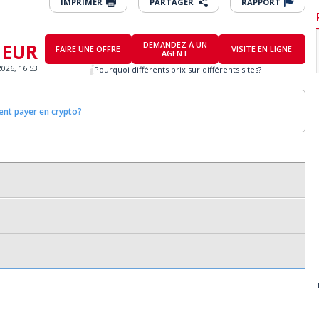
IMPRIMER
PARTAGER
RAPPORT
 EUR
DEMANDEZ À UN
FAIRE UNE OFFRE
VISITE EN LIGNE
AGENT
2026, 16.53
Pourquoi différents prix sur différents sites?
t payer en crypto?