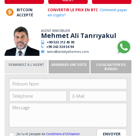
BITCOIN
CONVERTIR LE PRIX EN BTC
Comment payer
ACCEPTÉ
en crypto?
AGENT IMMOBILIER
Mehmet Ali Tanrıyakul
+90 532 212 45 90
+90 242 324 54 94
sales@antalyahomes.com
DEMANDEZ À L'AGENT
ARRANGER UNE VISITE
LOCALISATION DU
BUREAU
J'ai lu et j'accepte les
Conditions d'Utilisation