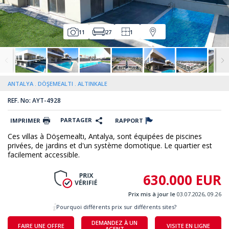
11
27
1
ANTALYA
DÖŞEMEALTI
ALTINKALE
REF. No: AYT-4928
PARTAGER
IMPRIMER
RAPPORT
Ces villas à Döşemealtı, Antalya, sont équipées de piscines
privées, de jardins et d'un système domotique. Le quartier est
facilement accessible.
630.000 EUR
Prix mis à jour le
03.07.2026, 09.26
Pourquoi différents prix sur différents sites?
DEMANDEZ À UN
FAIRE UNE OFFRE
VISITE EN LIGNE
AGENT