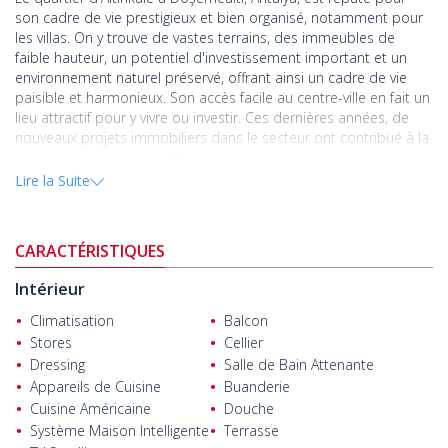
son cadre de vie prestigieux et bien organisé, notamment pour
les villas. On y trouve de vastes terrains, des immeubles de
faible hauteur, un potentiel d'investissement important et un
environnement naturel préservé, offrant ainsi un cadre de vie
paisible et harmonieux. Son accès facile au centre-ville en fait un
lieu attractif pour y vivre ou investir. Ces dernières années, de
nouveaux projets immobiliers dans le secteur ont contribué à la
valorisation constante d'Altınkale en tant que destination
d'investissement.
Lire la Suite
Le projet s'étend sur une superficie totale de 4 365 m² et se
compose de villas individuelles de 5 chambres et 1 bureau.
CARACTÉRISTIQUES
Chaque villa comprend une piscine privée, un parking pour deux
voitures, un jardin privatif de 170 à 260 m² et une terrasse
Intérieur
ensoleillée de 20 m².
Climatisation
Balcon
Les villas disposent d'un séjour avec cuisine ouverte, de 5
Stores
Cellier
chambres (dont 2 avec salle de bains privative), de 4 salles de
Dressing
Salle de Bain Attenante
bains au total, d'un dressing, d'une buanderie et de 2 balcons.
Appareils de Cuisine
Buanderie
Les prestations de série incluent le chauffage au sol, le gaz
Cuisine Américaine
Douche
naturel, une chaudière à condensation, la climatisation
Système Maison Intelligente
Terrasse
réversible dans le séjour, la climatisation individuelle dans les