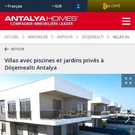
Français
EUR
ACCEPTÉ
RECHERCHE
COMPAGNIE IMMOBILIÈRE LEADER
AVANCÉE
ACCUEIL
IMMOBILIER
ANTALYA
DÖŞEMEALTI
VILLAS AVEC
RETOUR
Villas avec piscines et jardins privés à
Döşemealtı Antalya