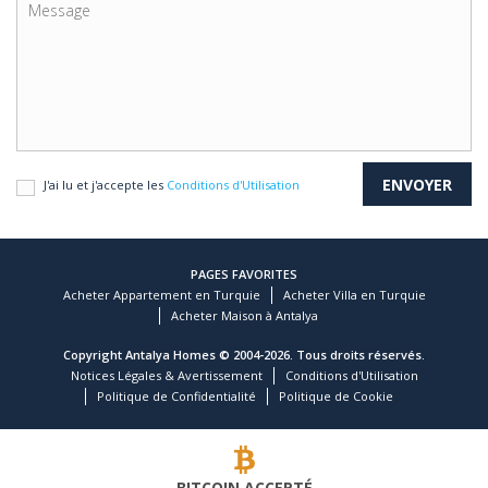
J'ai lu et j'accepte les
Conditions d'Utilisation
PAGES FAVORITES
Acheter Appartement en Turquie
Acheter Villa en Turquie
Acheter Maison à Antalya
Copyright Antalya Homes © 2004-2026. Tous droits réservés.
Notices Légales & Avertissement
Conditions d'Utilisation
Politique de Confidentialité
Politique de Cookie
BITCOIN ACCEPTÉ