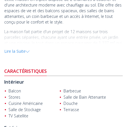
d'une architecture moderne avec chauffage au sol. Elle offre des
espaces de vie et des balcons spacieux, des salles de bains
attenantes, un coin barbecue et un accès à Internet, le tout
conçu pour le confort et le style.
La maison fait partie d'un projet de 12 maisons sur trois
parcelles séparées, chacune ayant une entrée privée, un jardin
et une piscine, le tout dans un espace paysager de 1 337 m² qui
se fond dans la nature.
Lire la Suite
Situé à Kalkan, une ville charmante dans le district Kaş d'Antalya,
connue pour ses eaux cristallines, ses rues en pierre et ses
couchers de soleil époustouflants. Kalkan attire les investisseurs
CARACTÉRISTIQUES
étrangers et les vacanciers avec des maisons de luxe, des hôtels
de charme et des restaurants raffinés, offrant un mode de vie
Intérieur
paisible et un fort potentiel d'investissement.
Balcon
Barbecue
La
maison à vendre à Kalkan Turquie
est idéalement située à
Stores
Salle de Bain Attenante
600 m des arrêts de bus, à 1,2 km de la plage, à 1,5 km du
Cuisine Américaine
Douche
centre-ville, à 6 km de la plage de Kaputaş et à 123 km de
Salle de Stockage
Terrasse
l'aéroport de Dalaman.
TV Satellite