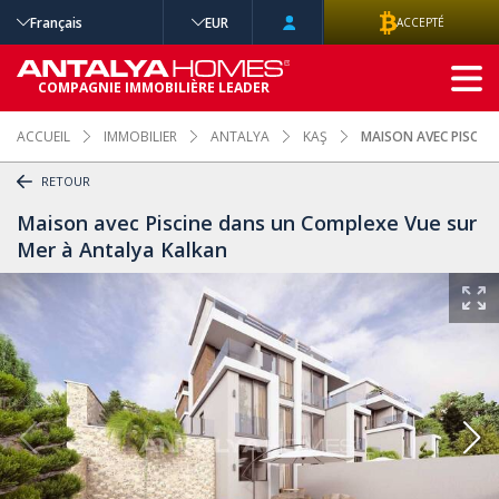
Français
EUR
ACCEPTÉ
RECHERCHE
COMPAGNIE IMMOBILIÈRE LEADER
AVANCÉE
ACCUEIL
IMMOBILIER
ANTALYA
KAŞ
MAISON AVEC PISCIN
RETOUR
Maison avec Piscine dans un Complexe Vue sur
Mer à Antalya Kalkan