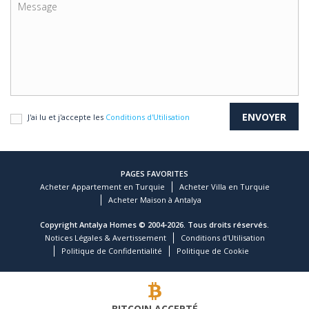
J'ai lu et j'accepte les
Conditions d'Utilisation
PAGES FAVORITES
Acheter Appartement en Turquie
Acheter Villa en Turquie
Acheter Maison à Antalya
Copyright Antalya Homes © 2004-2026. Tous droits réservés.
Notices Légales & Avertissement
Conditions d'Utilisation
Politique de Confidentialité
Politique de Cookie
BITCOIN ACCEPTÉ