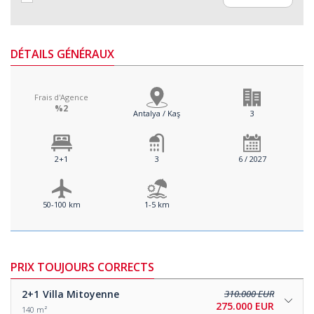
DÉTAILS GÉNÉRAUX
Frais d'Agence
%2
Antalya / Kaş
3
2+1
3
6 / 2027
50-100 km
1-5 km
PRIX TOUJOURS CORRECTS
2+1
Villa Mitoyenne
310.000 EUR
275.000 EUR
140 m²