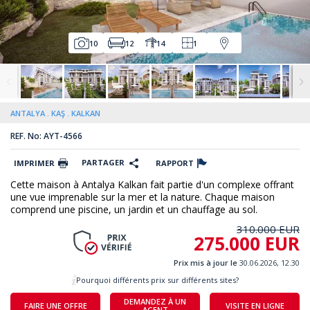
10
12
14
1
ANTALYA
KAŞ
KALKAN
REF. No: AYT-4566
PARTAGER
IMPRIMER
RAPPORT
Cette maison à Antalya Kalkan fait partie d'un complexe offrant
une vue imprenable sur la mer et la nature. Chaque maison
comprend une piscine, un jardin et un chauffage au sol.
310.000 EUR
275.000 EUR
Prix mis à jour le
30.06.2026, 12.30
Pourquoi différents prix sur différents sites?
DEMANDEZ À UN
FAIRE UNE OFFRE
VISITE EN LIGNE
AGENT