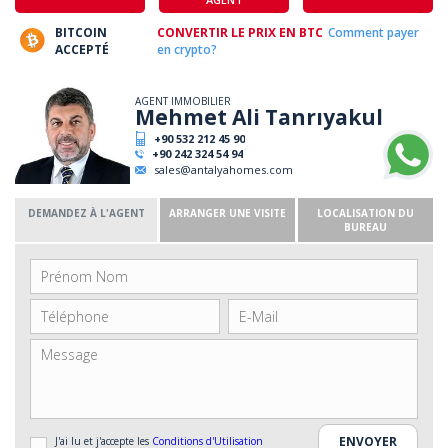
BITCOIN
CONVERTIR LE PRIX EN BTC
Comment payer
ACCEPTÉ
en crypto?
AGENT IMMOBILIER
Mehmet Ali Tanrıyakul
+90 532 212 45 90
+90 242 324 54 94
sales@antalyahomes.com
DEMANDEZ À L'AGENT
ARRANGER UNE VISITE
LOCALISATION DU
BUREAU
J'ai lu et j'accepte les
Conditions d'Utilisation