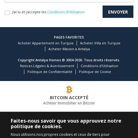
J'ai lu et j'accepte les
Conditions d'Utilisation
PAGES FAVORITES
Acheter Appartement en Turquie
Acheter Villa en Turquie
Acheter Maison à Antalya
Copyright Antalya Homes © 2004-2026. Tous droits réservés.
Notices Légales & Avertissement
Conditions d'Utilisation
Politique de Confidentialité
Politique de Cookie
BITCOIN ACCEPTÉ
Acheter Immobilier en Bitcoin
COMPAGNIE IMMOBILIÈRE LEADER
Faites-nous savoir que vous approuvez notre
politique de cookies.
APPELEZ-NOUS
SUIVEZ-NOUS
Nous utilisons nos propres cookies et ceux de tiers pour