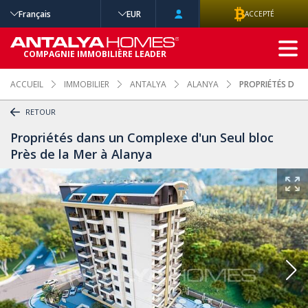
Français
EUR
ACCEPTÉ
RECHERCHE
COMPAGNIE IMMOBILIÈRE LEADER
AVANCÉE
ACCUEIL
IMMOBILIER
ANTALYA
ALANYA
PROPRIÉTÉS DANS
RETOUR
Propriétés dans un Complexe d'un Seul bloc
Près de la Mer à Alanya