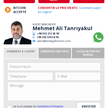
BITCOIN
CONVERTIR LE PRIX EN BTC
Comment payer
ACCEPTÉ
en crypto?
AGENT IMMOBILIER
Mehmet Ali Tanrıyakul
+90 532 212 45 90
+90 242 324 54 94
sales@antalyahomes.com
DEMANDEZ À L'AGENT
ARRANGER UNE VISITE
LOCALISATION DU
BUREAU
J'ai lu et j'accepte les
Conditions d'Utilisation