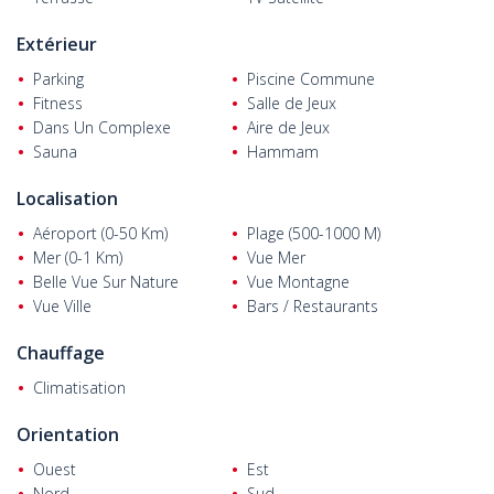
du centre-ville d'Alanya, à 900 m de la plage et de la mer, et à
600 m d'un centre commercial.
Extérieur
Parking
Piscine Commune
Fitness
Salle de Jeux
Dans Un Complexe
Aire de Jeux
Sauna
Hammam
Localisation
Aéroport (0-50 Km)
Plage (500-1000 M)
Mer (0-1 Km)
Vue Mer
Belle Vue Sur Nature
Vue Montagne
Vue Ville
Bars / Restaurants
Chauffage
Climatisation
Orientation
Ouest
Est
Nord
Sud