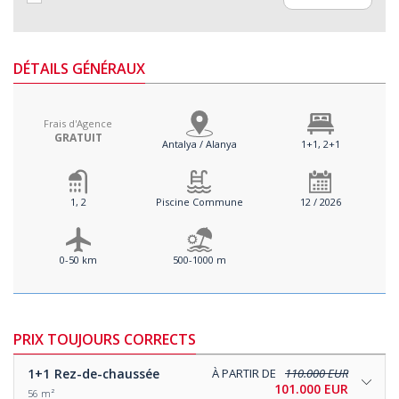
DÉTAILS GÉNÉRAUX
Frais d'Agence
GRATUIT
Antalya / Alanya
1+1, 2+1
1, 2
Piscine Commune
12 / 2026
0-50 km
500-1000 m
PRIX TOUJOURS CORRECTS
1+1
Rez-de-chaussée
À PARTIR DE
110.000 EUR
101.000 EUR
56 m²