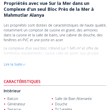
Propriétés avec vue Sur la Mer dans un
Complexe d'un seul Bloc Près de la Mer à
Mahmutlar Alanya
Les propriétés sont dotées de caractéristiques de haute qualité,
notamment un comptoir de cuisine en granit, des armoires
dans la cuisine et la salle de bains, une cabine de douche, des
fenêtres en PVC et une porte en acier.
Le complexe d'un seul bloc s'étend sur 1 645 m² et offre de
nombreux équipements : sauna, salle de sport, spa, groupe
électrogène, piscine extérieure, salle de jeux intérieure, café, aire
de jeux pour enfants, parking extérieur, système satellite central,
Lire la Suite
caméras de sécurité et Wi-Fi dans les parties communes.
Mahmutlar, connu comme le nouveau centre d'Alanya, est un
quartier de vacances populaire pour les habitants et les
CARACTÉRISTIQUES
touristes. De nombreuses infrastructures sociales se trouvent à
Intérieur
quelques pas de ce quartier.
Balcon
Salle de Bain Attenante
Les
propriétés à vendre à Alanya Antalya
sont situées dans le
Générateur
Douche
centre de Mahmutlar. Le complexe se trouve à 26 km de
l'aéroport de Gazipaşa, à 12 km du château d'Alanya, à 10 km
Terrasse
TV Satellite