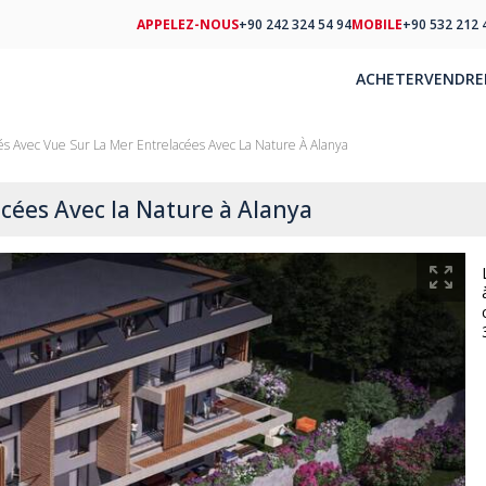
APPELEZ-NOUS
+90 242 324 54 94
MOBILE
+90 532 212 
ACHETER
VENDRE
és Avec Vue Sur La Mer Entrelacées Avec La Nature À Alanya
acées Avec la Nature à Alanya