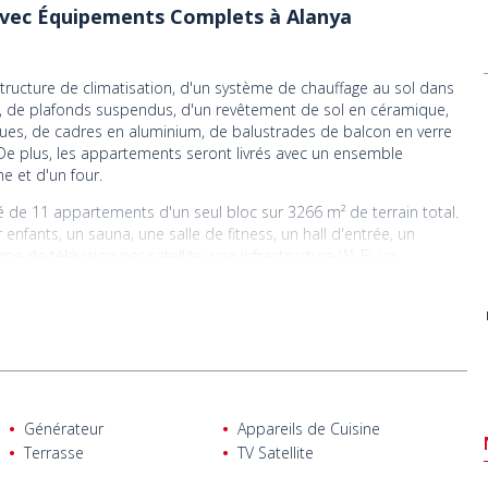
vec Équipements Complets à Alanya
tructure de climatisation, d'un système de chauffage au sol dans
ts, de plafonds suspendus, d'un revêtement de sol en céramique,
iques, de cadres en aluminium, de balustrades de balcon en verre
. De plus, les appartements seront livrés avec un ensemble
e et d'un four.
é de 11 appartements d'un seul bloc sur 3266 m² de terrain total.
r enfants, un sauna, une salle de fitness, un hall d'entrée, un
e de télévision par satellite, une infrastructure Wi-Fi, un
enseur et un parking intérieur.
hasbahce du district d'Alanya. La région est très populaire car
s lieux historiques et une vie sociale dynamique.
lage, à 2,1 km du centre du district, à 2,3 km du centre
 de Gazipasa.
Générateur
Appareils de Cuisine
Terrasse
TV Satellite