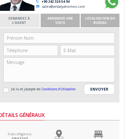
+90 242 324 54 94
sales@antalyahomes.com
DEMANDEZ À
ARRANGER UNE
LOCALISATION DU
L'AGENT
VISITE
BUREAU
J'ai lu et j'accepte les
Conditions d'Utilisation
DÉTAILS GÉNÉRAUX
Frais d'Agence
GRATUIT