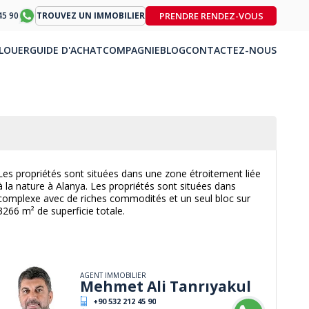
PRENDRE RENDEZ-VOUS
45 90
TROUVEZ UN IMMOBILIER
LOUER
GUIDE D'ACHAT
COMPAGNIE
BLOG
CONTACTEZ-NOUS
Les propriétés sont situées dans une zone étroitement liée
à la nature à Alanya. Les propriétés sont situées dans
complexe avec de riches commodités et un seul bloc sur
3266 m² de superficie totale.
AGENT IMMOBILIER
Mehmet Ali Tanrıyakul
+90 532 212 45 90