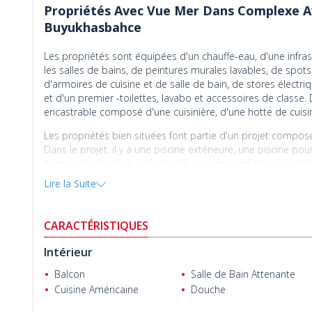
Propriétés Avec Vue Mer Dans Complexe A
Buyukhasbahce
Les propriétés sont équipées d'un chauffe-eau, d'une infras
les salles de bains, de peintures murales lavables, de spo
d'armoires de cuisine et de salle de bain, de stores électr
et d'un premier -toilettes, lavabo et accessoires de classe
encastrable composé d'une cuisinière, d'une hotte de cuisin
Les propriétés bien situées font partie d'un projet compos
Dans le projet, il y a une piscine extérieure, une piscine pou
bureau de direction, une aire de jeux pour enfants, un systèm
générateur, un surpresseur d'eau, un réservoir d'eau, un asc
Lire la Suite
Les propriétés élégantes sont situées dans le quartier Buyuk
elle abrite un climat doux, des zones naturelles uniques, de
CARACTÉRISTIQUES
Les
propriétés à vendre à Alanya
sont situées à 2 km de la p
Intérieur
commercial, à 3,2 km de l'hôpital et à 38 km de l'aéroport
Balcon
Salle de Bain Attenante
Cuisine Américaine
Douche