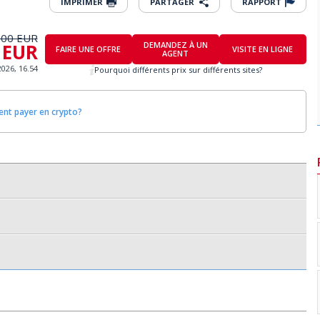
IMPRIMER
PARTAGER
RAPPORT
000 EUR
 EUR
DEMANDEZ À UN
FAIRE UNE OFFRE
VISITE EN LIGNE
AGENT
2026, 16.54
Pourquoi différents prix sur différents sites?
t payer en crypto?