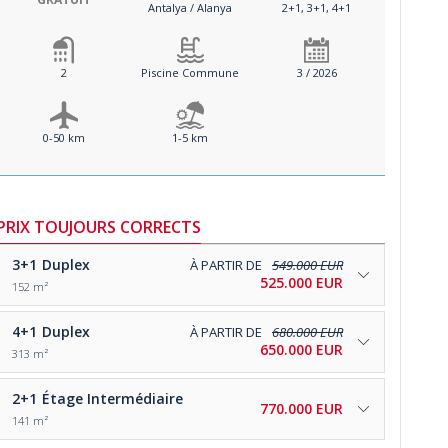
Antalya / Alanya
2+1, 3+1, 4+1
2
Piscine Commune
3 / 2026
0-50 km
1-5 km
PRIX TOUJOURS CORRECTS
3+1
Duplex
À PARTIR DE
549.000 EUR
525.000 EUR
152 m²
4+1
Duplex
À PARTIR DE
680.000 EUR
650.000 EUR
313 m²
2+1
Étage Intermédiaire
770.000 EUR
141 m²