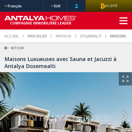
Français
EUR
ACCEPTÉ
RECHERCHE
COMPAGNIE IMMOBILIÈRE LEADER
AVANCÉE
ACCUEIL
IMMOBILIER
ANTALYA
DÖŞEMEALTI
MAISONS LUX
RETOUR
Maisons Luxueuses avec Sauna et Jacuzzi à
Antalya Dosemealti