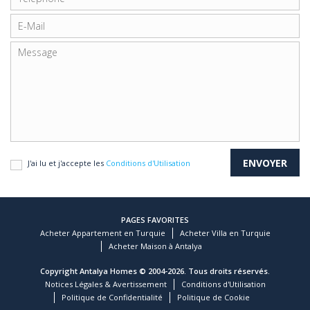
J'ai lu et j'accepte les
Conditions d'Utilisation
PAGES FAVORITES
Acheter Appartement en Turquie
Acheter Villa en Turquie
Acheter Maison à Antalya
Copyright Antalya Homes © 2004-2026. Tous droits réservés.
Notices Légales & Avertissement
Conditions d'Utilisation
Politique de Confidentialité
Politique de Cookie