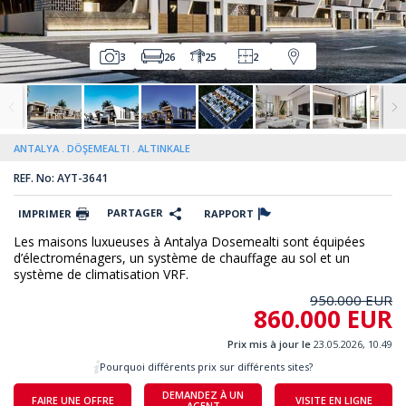
3
26
25
2
ANTALYA
DÖŞEMEALTI
ALTINKALE
REF. No: AYT-3641
PARTAGER
IMPRIMER
RAPPORT
Les maisons luxueuses à Antalya Dosemealti sont équipées
d’électroménagers, un système de chauffage au sol et un
système de climatisation VRF.
950.000 EUR
860.000 EUR
Prix mis à jour le
23.05.2026, 10.49
Pourquoi différents prix sur différents sites?
DEMANDEZ À UN
FAIRE UNE OFFRE
VISITE EN LIGNE
AGENT