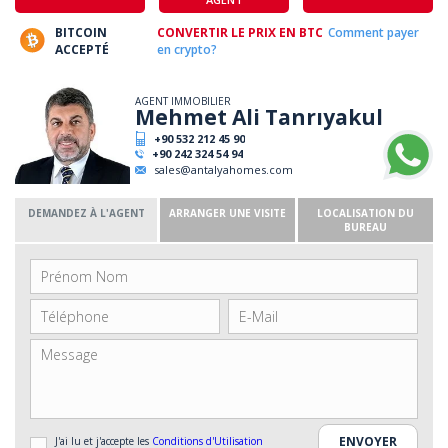
BITCOIN
CONVERTIR LE PRIX EN BTC
Comment payer
ACCEPTÉ
en crypto?
AGENT IMMOBILIER
Mehmet Ali Tanrıyakul
+90 532 212 45 90
+90 242 324 54 94
sales@antalyahomes.com
DEMANDEZ À L'AGENT
ARRANGER UNE VISITE
LOCALISATION DU
BUREAU
J'ai lu et j'accepte les
Conditions d'Utilisation