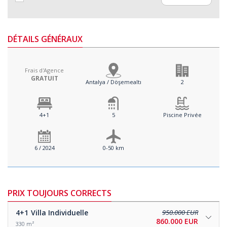
DÉTAILS GÉNÉRAUX
Frais d'Agence
GRATUIT
Antalya / Döşemealtı
2
4+1
5
Piscine Privée
6 / 2024
0-50 km
PRIX TOUJOURS CORRECTS
4+1
Villa Individuelle
950.000 EUR
860.000 EUR
330 m²