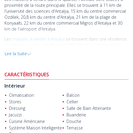
proximité de la route principale. Elles se trouvent à 11 km de
l'université des sciences d'Antalya, 15 km du centre commercial
Ozdilek, 20,8 km du centre d'Antalya, 21 km de la plage de
Konyaalti, 22 km du centre commercial Migros d'Antalya et 30
km de l'aéroport d'Antalya.
Les
maisons à vendre à Antalya
se trouvent dans une résidence,
construite sur une superficie de 6.887,00 m². La résidence se
compose de 14 maisons individuelles. Chaque maison dispose
Lire la Suite
d'une piscine privée, un jardin privé et un parking en plein air.
Les maisons de quatre chambres comprennent un salon, une
cuisine ouverte, une salle de bain, quatre salles de bain
CARACTÉRISTIQUES
attenantes, quatre dressings, un sauna, une salle de rangement,
une salle de repassage, deux balcons et deux terrasses.
Intérieur
De plus, les maisons sont équipées d'appareils
Climatisation
Balcon
électroménagers encastrés de Franke, de réfrigérateurs de
Stores
Cellier
Franke, de lave-vaisselle de Franke, un système de climatisation
Dressing
Salle de Bain Attenante
VRF, un système de chauffage au sol, un système de maison
Jacuzzi
Buanderie
intelligente, un système de caméra, une infrastructure de gaz
Cuisine Américaine
Douche
naturel, un interphone vidéo, une unité de TV, un vestiaire, de
Système Maison Intelligente
Terrasse
volets électriques, une porte extérieure en acier et d’éclairages