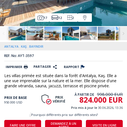
17
12
2
ANTALYA
KAŞ
BAYINDIR
REF. No: AYT-3597
PARTAGER
IMPRIMER
RAPPORT
Les villas primée est située dans la forêt d'Antalya, Kaş. Elle a
une vue imprenable sur la nature et la mer. Elle dispose d'une
grande véranda, sauna, jacuzzi, terrasse et piscine privée.
998.000 EUR
À PARTIR DE
824.000 EUR
PRIX DE BASE
950.000 USD
Prix mis à jour le
30.06.2026, 13.36
Pourquoi différents prix sur différents sites?
DEMANDEZ À UN
FAIRE UNE OFFRE
VISITE EN LIGNE
AGENT