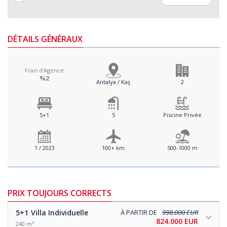
DÉTAILS GÉNÉRAUX
Frais d'Agence
%2
Antalya / Kaş
2
5+1
5
Piscine Privée
1 / 2023
100+ km
500-1000 m
PRIX TOUJOURS CORRECTS
5+1
Villa Individuelle
À PARTIR DE
998.000 EUR
824.000 EUR
240 m²