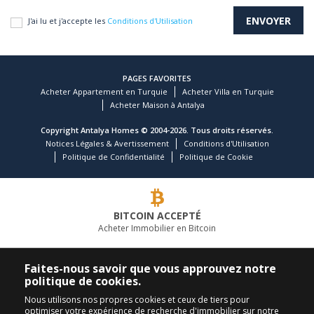
J'ai lu et j'accepte les
Conditions d'Utilisation
PAGES FAVORITES
Acheter Appartement en Turquie
Acheter Villa en Turquie
Acheter Maison à Antalya
Copyright Antalya Homes © 2004-2026. Tous droits réservés.
Notices Légales & Avertissement
Conditions d'Utilisation
Politique de Confidentialité
Politique de Cookie
BITCOIN ACCEPTÉ
Acheter Immobilier en Bitcoin
COMPAGNIE IMMOBILIÈRE LEADER
Faites-nous savoir que vous approuvez notre
politique de cookies.
APPELEZ-NOUS
SUIVEZ-NOUS
Nous utilisons nos propres cookies et ceux de tiers pour
optimiser votre expérience de recherche d'immobilier sur notre