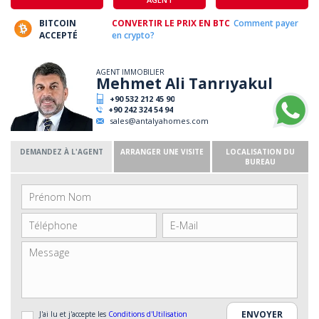
BITCOIN
CONVERTIR LE PRIX EN BTC
Comment payer
ACCEPTÉ
en crypto?
AGENT IMMOBILIER
Mehmet Ali Tanrıyakul
+90 532 212 45 90
+90 242 324 54 94
sales@antalyahomes.com
DEMANDEZ À L'AGENT
ARRANGER UNE VISITE
LOCALISATION DU
BUREAU
J'ai lu et j'accepte les
Conditions d'Utilisation