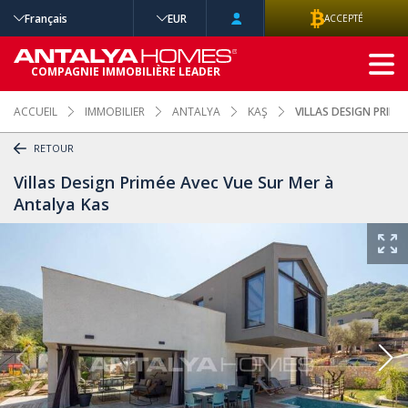
Français
EUR
ACCEPTÉ
RECHERCHE
COMPAGNIE IMMOBILIÈRE LEADER
AVANCÉE
ACCUEIL
IMMOBILIER
ANTALYA
KAŞ
VILLAS DESIGN PRIMÉ
RETOUR
Villas Design Primée Avec Vue Sur Mer à
Antalya Kas