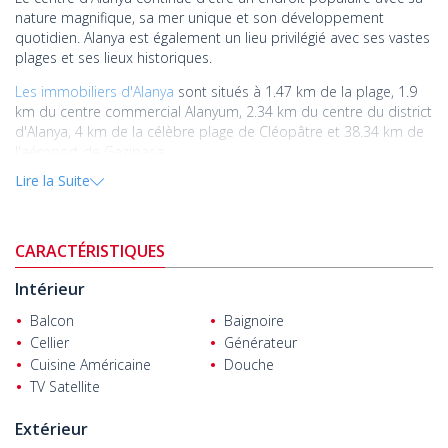
nature magnifique, sa mer unique et son développement
quotidien. Alanya est également un lieu privilégié avec ses vastes
plages et ses lieux historiques.
Les immobiliers d'Alanya
sont situés à 1.47 km de la plage, 1.9
km du centre commercial Alanyum, 2.34 km du centre du district
d'Alanya, 4 km de la célèbre plage de Cléopâtre et 38.34 km de
l'aéroport de Gazipasa.
Lire la Suite
Il existe plusieurs types d'immobilier dans la résidence, avec un
nombre variable de chambres. La résidence dispose de piscines
intérieure et extérieure, une salle de fitness, une salle de jeux,
aires de jeux, un sauna, un système de sécurité 24/7 et des
CARACTÉRISTIQUES
caméras de surveillance, un jacuzzi, un bain, une réception et un
accès pour les personnes handicapées.
Intérieur
Les immobiliers luxueux au concept hôtelier seront équipés
Balcon
Baignoire
d'une isolation thermique et acoustique avec des systèmes à
Cellier
Générateur
haut rendement énergétique. À l'extérieur du bâtiment, il y aura
Cuisine Américaine
Douche
un éclairage LED et des jardins paysagers pour une vue
TV Satellite
esthétique.
Extérieur