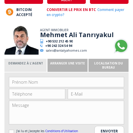
BITCOIN
CONVERTIR LE PRIX EN BTC
Comment payer
ACCEPTÉ
en crypto?
AGENT IMMOBILIER
Mehmet Ali Tanrıyakul
+90 532 212 45 90
+90 242 324 54 94
sales@antalyahomes.com
DEMANDEZ À L'AGENT
ARRANGER UNE VISITE
LOCALISATION DU
BUREAU
J'ai lu et j'accepte les
Conditions d'Utilisation