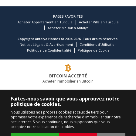
PAGES FAVORITES
Acheter Appartement en Turquie
Acheter Villa en Turquie
Acheter Maison à Antalya
Copyright Antalya Homes © 2004-2026. Tous droits réservés.
Notices Légales & Avertissement
Conditions d'Utilisation
Politique de Confidentialité
Politique de Cookie
BITCOIN ACCEPTÉ
Acheter Immobilier en Bitcoin
COMPAGNIE IMMOBILIÈRE LEADER
Faites-nous savoir que vous approuvez notre
politique de cookies.
APPELEZ-NOUS
SUIVEZ-NOUS
Nous utilisons nos propres cookies et ceux de tiers pour
optimiser votre expérience de recherche d'immobilier sur notre
+90 242 324 54 94
site internet. Si vous continuez, nous supposons que vous
acceptez notre utilisation de cookies.