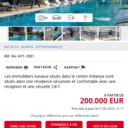
25
5
5
ANTALYA
ALANYA
BÜYÜKHASBAHÇE
REF. No: AYT-2981
PARTAGER
IMPRIMER
RAPPORT
Les immobiliers luxueux situés dans le centre d'Alanya sont
situés dans une résidence sécurisée et confortable avec une
réception et une sécurité 24/7.
À PARTIR DE
200.000 EUR
Prix mis à jour le
07.08.2026, 13.17
Pourquoi différents prix sur différents sites?
DEMANDEZ À UN
FAIRE UNE OFFRE
VISITE EN LIGNE
AGENT