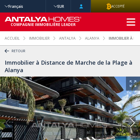
Français
EUR
ACCEPTÉ
RECHERCHE
COMPAGNIE IMMOBILIÈRE LEADER
AVANCÉE
ACCUEIL
IMMOBILIER
ANTALYA
ALANYA
IMMOBILIER À DI
RETOUR
Immobilier à Distance de Marche de la Plage à
Alanya