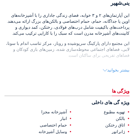
ینی‌شهیر
این آپارتمان‌های ۲ و ۳ خوابه، فضای زندگی جاداری را با آشپزخانه‌های
اوپن یا جداگانه، حمام، حمام اختصاصی و بالکن‌های بزرگ ارائه می‌دهند.
پرداخت‌های باکیفیت شامل درب‌های فولادی، رختکن، کمد دیواری و
کابینت‌های آشپزخانه مدرن است که سبک را با کارایی ترکیب می‌کند.
این مجتمع دارای پارکینگ سرپوشیده و روباز، مرکز تناسب اندام با سونا،
لابی، فضاهای اجتماعی محوطه‌سازی شده، زمین‌های بازی کودکان و
فضاهای تفریحی برای ساکنان است.
این محله که در منطقه ینی‌شهیر مرسین، منطقه‌ای محبوب برای مردم
بیشتر بخوانید
محلی و بین‌المللی، واقع شده است، به دلیل آب و هوای معتدل، طراحی
مدرن، زیرساخت‌های توسعه‌یافته و نزدیکی به خط ساحلی شناخته
می‌شود که زندگی روزمره را راحت می‌کند.
ویژگی ها
آپارتمان‌های فروشی در مرسین
۲.۵ کیلومتر از بیمارستان فروم یاشام، ۳
کیلومتر از مرکز خرید فروم، ۵.۵ کیلومتر از مارینای مرسین، ۸.۵ کیلومتر
ویژه گی های داخلی
از ترمینال اتوبوس بین شهری مرسین و ۷۸ کیلومتر از فرودگاه چوکوروا
فاصله دارند.
تهویه مطبوع
آشپزخانه مجزا
بالکن
انبار
اتاق رختکن
حمام اختصاصی
ژانراتور
وسایل آشپزخانه