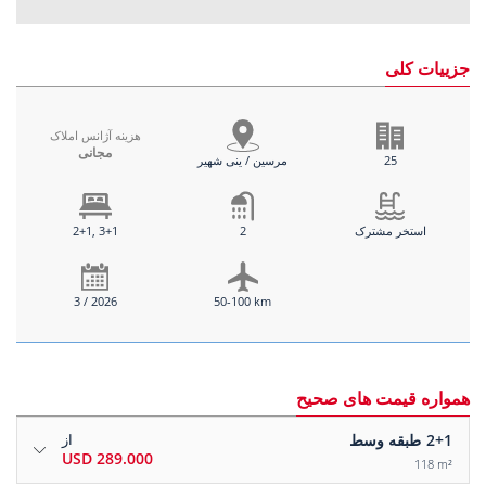
جزییات کلی
هزینه آژانس املاک
مجانی
25
مرسین / ینی شهیر
استخر مشترک
2
2+1, 3+1
3 / 2026
50-100 km
همواره قیمت های صحیح
2+1
طبقه وسط
از
289.000 USD
118 m²