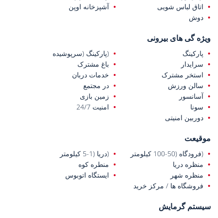
اتاق لباس شویی
آشپزخانه اوپن
دوش
ویژه گی های بیرونی
پارکینگ
(پارکینگ (سرپوشیده
سرایدار
باغ مشترک
استخر مشترک
خدمات دربان
سالن ورزش
در مجتمع
آسانسور
زمین بازی
سونا
امنیت 24/7
دوربین امنیتی
موقیعت
(فرودگاه (50-100 کیلومتر
(دریا (1-5 کیلومتر
منظره دریا
منطره کوه
منظره شهر
ایستگاه اتوبوس
فروشگاه ها / مرکز خرید
سیستم گرمایش