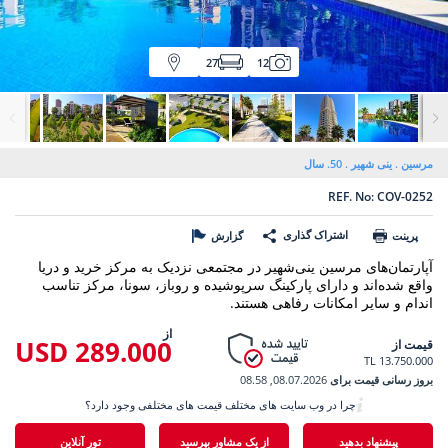
27
12
مرسین
ینی شهیر
50. سال
REF. No: COV-0252
اشتراک گذاری
پرینت
گزارش
آپارتمان‌های مرسین ینی‌شهیر در مجتمعی نزدیک به مرکز خرید و دریا
واقع شده‌اند و دارای پارکینگ سرپوشیده و روباز، سونا، مرکز تناسب
اندام و سایر امکانات رفاهی هستند.
از
289.000 USD
قیمت از
13.750.000 TL
بروز رسانی قیمت برای
08.07.2026, 08.58
چرا در وب سایت های مختلف قیمت های مختلفی وجود دارد؟
پیشنهاد بدهید
از یک مشاور بپرسید
تور آنلاین