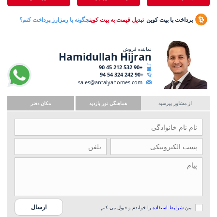
پرداخت با بیت کوین
تبدیل قیمت به بیت کوین
چگونه با رمزارز پرداخت کنم؟
نماینده فروش
Hamidullah Hijran
+90 532 212 45 90
+90 242 324 54 94
sales@antalyahomes.com
از مشاور بپرسید
هماهنگی تور بازدید
مکان دفتر
من
شرایط استفاده
را خواندم و قبول می کنم.