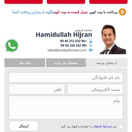
پرداخت با بیت کوین
تبدیل قیمت به بیت کوین
چگونه با رمزارز پرداخت کنم؟
نماینده فروش
Hamidullah Hijran
+90 532 212 45 90
+90 242 324 54 94
sales@antalyahomes.com
از مشاور بپرسید
هماهنگی تور بازدید
مکان دفتر
من
شرایط استفاده
را خواندم و قبول می کنم.