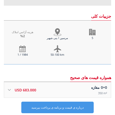
جزییات کلی
هزینه آژانس املاک
%2
5
مرسین / ینی شهیر
1 / 1984
50-100 km
همواره قیمت های صحیح
0+0
مغازه
683.000 USD
350 m²
درباره ی قیمت و برنامه ی پرداخت بپرسید