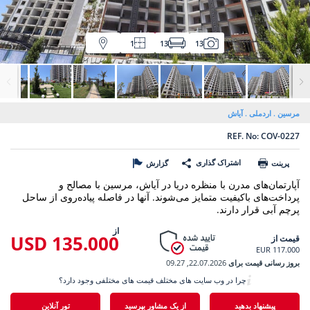
1
13
13
مرسین
اردملی
آیاش
REF. No: COV-0227
اشتراک گذاری
پرینت
گزارش
آپارتمان‌های مدرن با منظره دریا در آیاش، مرسین با مصالح و
پرداخت‌های باکیفیت متمایز می‌شوند. آنها در فاصله پیاده‌روی از ساحل
پرچم آبی قرار دارند.
از
135.000 USD
قیمت از
117.000 EUR
بروز رسانی قیمت برای
22.07.2026, 09.27
چرا در وب سایت های مختلف قیمت های مختلفی وجود دارد؟
پیشنهاد بدهید
از یک مشاور بپرسید
تور آنلاین