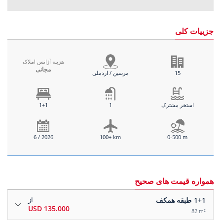
جزییات کلی
هزینه آژانس املاک
مجانی
15
مرسین / اردملی
استخر مشترک
1
1+1
6 / 2026
100+ km
0-500 m
همواره قیمت های صحیح
1+1
طبقه همکف
از
135.000 USD
82 m²