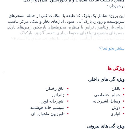
برخوردارند.
این پروژه شامل یک بلوک ۱۵ طبقه با امکانات غنی از جمله استخرهای
سرپوشیده و روباز، پارک آبی، سونا، اتاق‌های بخار و نمک، مرکز تناسب
اندام، بار ویتامین، تراس با منظره، محوطه‌های باربیکیو، زمین‌های بازی،
مسیرهای پیاده‌روی، باغ‌های محوطه‌سازی شده، آلاچیق، پارکینگ
سرپوشیده و روباز، آسانسور، ژنراتور، پنل‌های خورشیدی و امنیت ۲۴
ساعته است.
بیشتر بخوانید
این آپارتمان‌ها که در آیاش، یکی از محبوب‌ترین مناطق مرسین واقع
شده‌اند، با دریای بکر و سواحل طلایی خود متمایز هستند و سبک زندگی
ساحلی آرامی را ارائه می‌دهند.
ویژگی ها
این
آپارتمان‌های فروشی در مرسین
30 متر تا نانوایی، 200 متر تا ساحل،
ویژه گی های داخلی
250 متر تا رستوران‌ها، 5 کیلومتر تا مراکز درمانی، 9 کیلومتر تا
کیزکالسی، 15 کیلومتر تا مرکز شهر اردملی، 18 کیلومتر تا ترمینال
بالکن
اتاق رختکن
اتوبوس، 30 کیلومتر تا اتصال بزرگراه چشمه‌لی، 51 کیلومتر تا اسکله
حمام اختصاصی
ژانراتور
تفریحی و 119 کیلومتر تا فرودگاه بین‌المللی چوکوروا فاصله دارند.
وسایل آشپزخانه
آشپزخانه اوپن
دوش
سیستم خانه هوشمند
انباری
تلویزیون ماهواره ای
ویژه گی های بیرونی