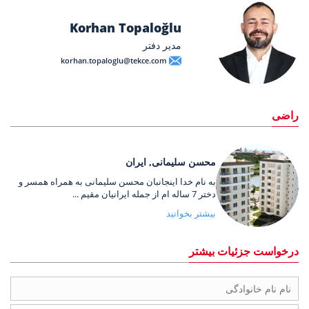
Korhan Topaloğlu
مدیر دفتر
korhan.topaloglu@tekce.com
راضی
محسن سلیمانی, ایران
به نام خدا اینجانبان محسن سلیمانی به همراه همسر و
دختر 7 ساله ام از جمله ایرانیان مقیم ...
بیشتر بخوانید
درخواست جزئیات بیشتر