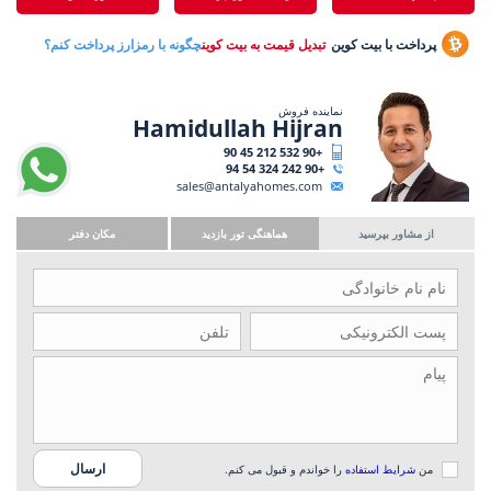
پرداخت با بیت کوین
تبدیل قیمت به بیت کوین
چگونه با رمزارز پرداخت کنم؟
نماینده فروش
Hamidullah Hijran
+90 532 212 45 90
+90 242 324 54 94
sales@antalyahomes.com
از مشاور بپرسید
هماهنگی تور بازدید
مکان دفتر
من
شرایط استفاده
را خواندم و قبول می کنم.