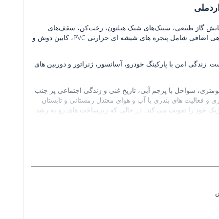
اردملی
مان‌های 1 خوابه با تهویه مطبوع، گرمایش گاز طبیعی، سینک‌های شیک هیلتون، رخت‌کن، سقف‌های
کاذب، کابینت‌های آشپزخانه مدرن، و آشپزخانه‌های اوپن هستند. امکانات رفاهی اضافی شامل پنجره های شیشه ای حرارتی PVC، کابین دوش و
بلوک 5 طبقه در زمینی به مساحت 548 متر مربع است. زندگی امن با پارکینگ خودرو، آسانسور، ژنراتور و دوربین های
که در سواحل جنوبی ترکیه قرار دارد به خاطر خط ساحلی 320 کیلومتری، سواحل با پرچم آبی، تاریخ غنی و زندگی اجتماعی پر جنب
 فعالیت های بندری با آب و هوای معتدل زمستانی و تابستان
یک خود را تقویت می کند، در حالی که زیرساخت های رو به رشد
دهد.
فقط 150 متر با ساحل فاصله دارند و نزدیک به امکانات روزانه هستند: 200 متر تا داروخانه، 300 متر تا جاده
اصلی و ایستگاه اتوبوس، 400 متر تا مدارس، 1.2 کیلومتر تا پارک و کمپ، 5.7 کیلومتر تا مرکز خرید نوواسیتی، 6.2 کیلومتر تا ایستگاه اتوبوس
ایالتی 6.9 کیلومتر، تا ایستگاه اتوبوس ایالتی 6.9 کیلومتر، 1.9 کیلومتر تا ایستگاه اتوبوس ایالت 6.6 کیلومتر. تا Kızkalesi، 41 کیلومتر تا Mersin