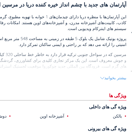
آپارتمان های جدید با چشم انداز خیره کننده دریا در مرسین 
این آپارتمان‌ها با منظره دریا دارای چید
سیستم های اینترکام ویدیویی است.
پروژه بوتیک شامل یک 
امنیتی را ارائه می دهد که بر راحتی و ایمنی ساکنان تمرکز دارد.
مرسین 
و جوش معروف است. این یک مرکز تجاری کلیدی برای کشاورزی، گردشگری و
های گرم است. فرودگاه بین المللی جدید چوکوروا موقعیت لجستیک استراتژ
و سرمایه گذاری های گردشگری ارزش املاک و مستغلات آن را افزایش می 
بیشتر بخوانید
آپارتمان های فروشی در مرسین
ویژگی ها
Marina، 46 کیلومتر تا Forum Mersin Mall، و 105 کیلومتر تا فرودگاه Çukurova.
ویژه گی های داخلی
بالکن
آشپزخانه اوپن
دوش
ویژه گی های بیرونی