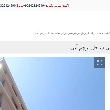
اکنون تماس بگیرید
+902423245494
موبایل
5322124590
ارتمان جدید برای فروش در مرسین در نزدیکی ساحل پرچم آبی
کی ساحل پرچم آبی