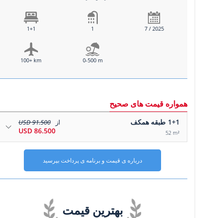
1+1
1
7 / 2025
100+ km
0-500 m
همواره قیمت های صحیح
1+1
طبقه همکف
از
91.500 USD
86.500 USD
52 m²
درباره ی قیمت و برنامه ی پرداخت بپرسید
بهترین قیمت