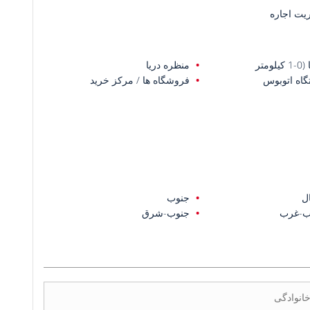
یت اجاره
یلومتر
منظره دریا
گاه اتوبوس
فروشگاه ها / مرکز خرید
ل
جنوب
ب-غرب
جنوب-شرق