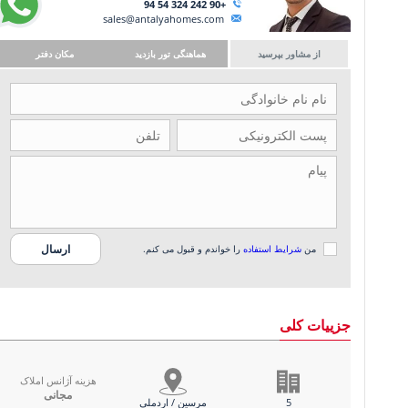
+90 242 324 54 94
sales@antalyahomes.com
از مشاور بپرسید
هماهنگی تور بازدید
مکان دفتر
من
شرایط استفاده
را خواندم و قبول می کنم.
جزییات کلی
هزینه آژانس املاک
مجانی
5
مرسین / اردملی