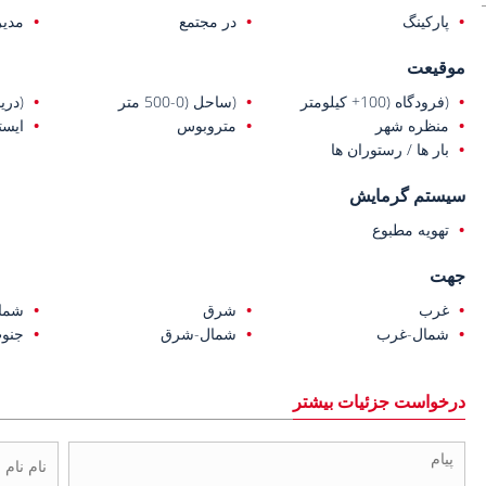
پارکینگ
در مجتمع
مدیر
موقیعت
(فرودگاه (100+ کیلومتر
(ساحل (0-500 متر
(دریا (0-1 ک
منظره شهر
متروبوس
ایست
بار ها / رستوران ها
سیستم گرمایش
تهویه مطبوع
جهت
غرب
شرق
شما
شمال-غرب
شمال-شرق
جنو
درخواست جزئیات بیشتر