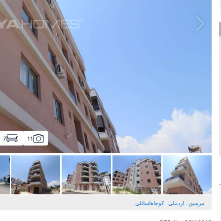
7
11
مرسین
اردملی
کوجاهاسانلی