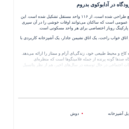
گاه در آدابوکوی بدروم
این مجموعه انحصاری که با دقت در زمینی به مساحت کل ۴۸,۰۰۰ متر مربع طراحی شده است، از ۱۱۶ واحد مستقل تشکیل شده است. این
گ عمومی است که ساکنان می‌توانند اوقات خوشی را در آن سپری
 پارکینگ روباز اختصاصی برای هر واحد مسکونی است.
اتاق خواب راحت، یک اتاق نشیمن جادار، یک آشپزخانه کاربردی با
کاج و محیط طبیعی خود، زندگی‌ای آرام و ممتاز را ارائه می‌دهد.
ه صدها گونه پرنده از جمله فلامینگوها است که منظره‌ای
انات اجتماعی در حال توسعه در سال‌های اخیر، هم از نظر پتانسیل
هستند، از مناطق قابل توجه بدروم به شمار می‌رود.
از نظر حمل و نقل در موقعیتی مطلوب قرار دارند. این پروژه در ۳۱ کیلومتری بیمارستان دولتی میلاس، ۲۸
کیلومتری مرکز شهر بدروم، ۲۷ کیلومتری مقبره هالیکارناسوس، ۱۹ کیلومتری فرودگاه بدروم-میلاس و ۹ کیلومتری شهر باستانی بارگیلا واقع
 مهم فراهم می‌کند.
ل آشپزخانه
دوش