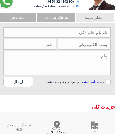
+90 242 324 54 94
sales@antalyahomes.com
از مشاور بپرسید
هماهنگی تور بازدید
مکان دفتر
من
شرایط استفاده
را خواندم و قبول می کنم.
جزییات کلی
هزینه آژانس املاک
%2
2
موغلا / میلاس