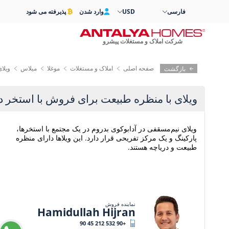
فارسی
USD
وارد شدن
پذیرفته می شود
شرکت املاک و مستغلات پیشرو
صفحه اصلی
املاک و مستغلات
موغلا
میلاس
ویلا
بازگشت
ویلای با منظره طبیعت برای فروش با استخر در
ویلای نیم‌مسقفی در آدابوکوی بدروم در یک مجتمع با استخرها،
پارکینگ و یک مرکز تفریحی قرار دارد. این ویلاها دارای منظره
طبیعت و دریاچه هستند.
نماینده فروش
Hamidullah Hijran
+90 532 212 45 90