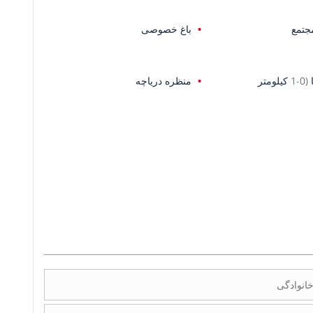
جتمع
باغ خصوصی
یلومتر
منظره دریاچه