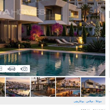
6
9
موغلا
میلاس
بوغازیچی