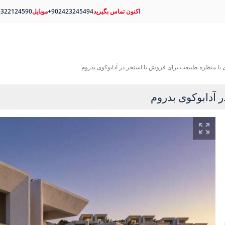
اکنون تماس بگیرید
+902423245494
موبایل
5322124590
ی با منظره طبیعت برای فروش با استخر در آدابوکوی بدروم
 آدابوکوی بدروم