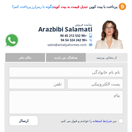
پرداخت با بیت کوین
تبدیل قیمت به بیت کوین
چگونه با رمزارز پرداخت کنم؟
نماینده فروش
Arazbibi Salamati
+90 532 212 45 90
+90 242 324 54 94
sales@antalyahomes.com
از مشاور بپرسید
هماهنگی تور بازدید
مکان دفتر
من
شرایط استفاده
را خواندم و قبول می کنم.