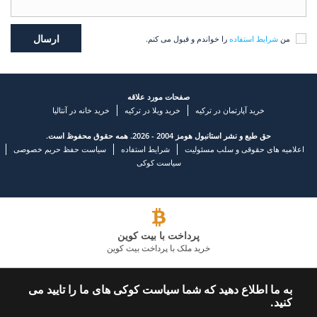
من
شرایط استفاده
را خواندم و قبول می کنم.
صفحات مورد علاقه
خرید آپارتمان در ترکیه
خرید ویلا در ترکیه
خرید خانه در آنتالیا
حق طبع و نشر استانبول هومز 2004 - 2026. همه حقوق محفوظ است.
اعلامیه های حقوقی و سلب مسئولیت
شرایط استفاده
سیاست حفظ حریم خصوصی
سیاست کوکی
پرداخت با بیت کوین
خرید ملک با پرداخت بیت کوین
شرکت املاک و مستغلات پیشرو
به ما اطلاع دهید که شما سیاست کوکی های ما را تایید می
کنید.
با ما تماس بگیرید
ما را دنبال کنید