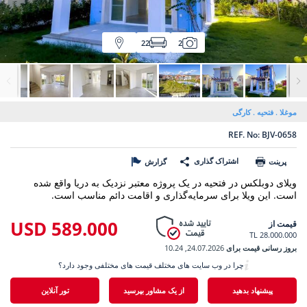
22
2
موغلا
فتحیه
کارگی
REF. No: BJV-0658
اشتراک گذاری
پرینت
گزارش
ویلای دوبلکس در فتحیه در یک پروژه معتبر نزدیک به دریا واقع شده
است. این ویلا برای سرمایه‌گذاری و اقامت دائم مناسب است.
589.000 USD
قیمت از
28.000.000 TL
بروز رسانی قیمت برای
24.07.2026, 10.24
چرا در وب سایت های مختلف قیمت های مختلفی وجود دارد؟
پیشنهاد بدهید
از یک مشاور بپرسید
تور آنلاین