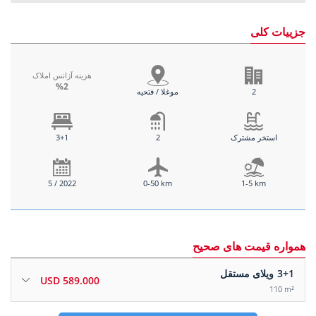
جزییات کلی
هزینه آژانس املاک
%2
2
موغلا / فتحیه
استخر مشترک
2
3+1
5 / 2022
0-50 km
1-5 km
همواره قیمت های صحیح
3+1
ویلای مستقل
589.000 USD
110 m²