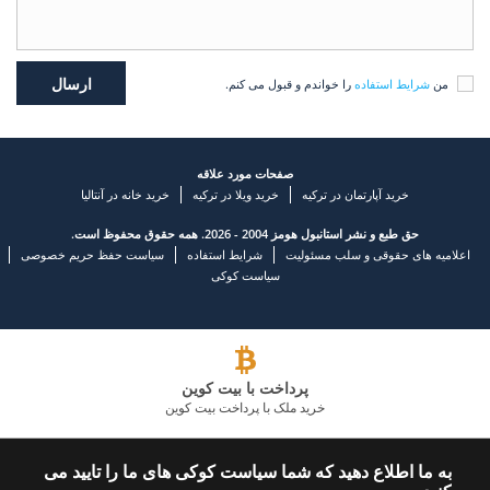
من
شرایط استفاده
را خواندم و قبول می کنم.
صفحات مورد علاقه
خرید آپارتمان در ترکیه
خرید ویلا در ترکیه
خرید خانه در آنتالیا
حق طبع و نشر استانبول هومز 2004 - 2026. همه حقوق محفوظ است.
اعلامیه های حقوقی و سلب مسئولیت
شرایط استفاده
سیاست حفظ حریم خصوصی
سیاست کوکی
پرداخت با بیت کوین
خرید ملک با پرداخت بیت کوین
شرکت املاک و مستغلات پیشرو
به ما اطلاع دهید که شما سیاست کوکی های ما را تایید می