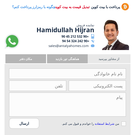
پرداخت با بیت کوین
تبدیل قیمت به بیت کوین
چگونه با رمزارز پرداخت کنم؟
نماینده فروش
Hamidullah Hijran
+90 532 212 45 90
+90 242 324 54 94
sales@antalyahomes.com
از مشاور بپرسید
هماهنگی تور بازدید
مکان دفتر
من
شرایط استفاده
را خواندم و قبول می کنم.