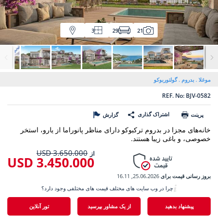
3
29
21
موغلا
بدروم
گولتوربوکو
REF. No: BJV-0582
اشتراک گذاری
پرینت
گزارش
خانه‌های مجزا در بدروم ترکبوکو دارای مناظر پانوراما از یارو، استخر
خصوصی، و باغی زیبا هستند.
3.650.000 USD
از
3.450.000 USD
بروز رسانی قیمت برای
25.06.2026, 16.11
چرا در وب سایت های مختلف قیمت های مختلفی وجود دارد؟
پیشنهاد بدهید
از یک مشاور بپرسید
تور آنلاین