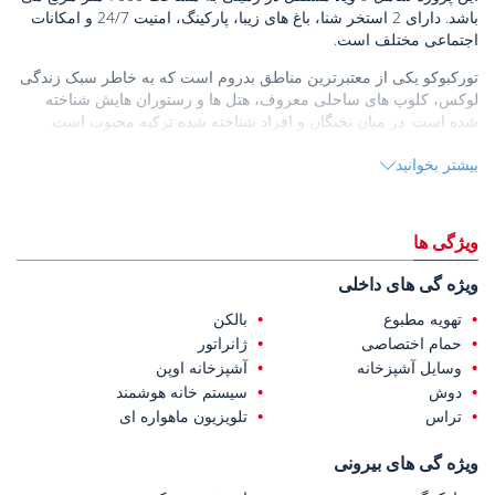
باشد. دارای 2 استخر شنا، باغ های زیبا، پارکینگ، امنیت 24/7 و امکانات
اجتماعی مختلف است.
تورکبوکو یکی از معتبرترین مناطق بدروم است که به خاطر سبک زندگی
لوکس، کلوپ های ساحلی معروف، هتل ها و رستوران هایش شناخته
شده است. در میان نخبگان و افراد شناخته شده ترکیه محبوب است.
خانه های فروشی در بدروم
ترکیه 45 کیلومتر تا فرودگاه بدروم-میلاس،
بیشتر بخوانید
25 کیلومتر تا بیمارستان دولتی بدروم، 22 کیلومتر تا مرکز شهر بدروم و
قلعه بدروم، 21 کیلومتر تا مقبره در هالیکارناسوس، 12 کیلومتر تا مارینا
یالیکاواک، و تنها 1.5 کیلومتر از مرکز و ساحل تورک فاصله دارند.
ویژگی ها
ویژه گی های داخلی
تهویه مطبوع
بالکن
حمام اختصاصی
ژانراتور
وسایل آشپزخانه
آشپزخانه اوپن
دوش
سیستم خانه هوشمند
تراس
تلویزیون ماهواره ای
ویژه گی های بیرونی