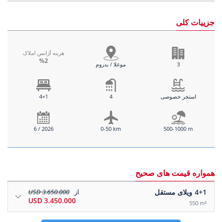
جزییات کلی
هزینه آژانس املاک
%2
3
موغلا / بدروم
استخر خصوصی
4
4+1
6 / 2026
0-50 km
500-1000 m
همواره قیمت های صحیح
4+1
ویلای مستقل
از
3.650.000 USD
3.450.000 USD
550 m²