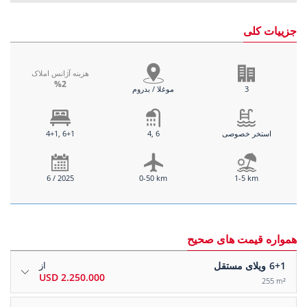
جزییات کلی
هزینه آژانس املاک
%2
3
موغلا / بدروم
استخر خصوصی
4, 6
4+1, 6+1
6 / 2025
0-50 km
1-5 km
همواره قیمت های صحیح
6+1
ویلای مستقل
از
2.250.000 USD
255 m²