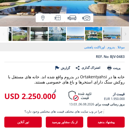
3
8
8
موغلا
بدروم
اورتاکنت یاهشی
REF. No: BJV-0483
اشتراک گذاری
پرینت
گزارش
خانه ها در Ortakentyahsi در بدروم واقع شده اند. خانه های مستقل با
روکش سنگ دارای استخرها و باغ های خصوصی هستند.
از
2.250.000 USD
قیمت از
1.950.000 EUR
بروز رسانی قیمت برای
06.08.2026, 13.03
چرا در وب سایت های مختلف قیمت های مختلفی وجود دارد؟
پیشنهاد بدهید
از یک مشاور بپرسید
تور آنلاین