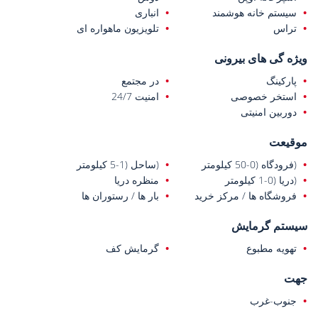
سیستم خانه هوشمند
انباری
تراس
تلویزیون ماهواره ای
ویژه گی های بیرونی
پارکینگ
در مجتمع
استخر خصوصی
امنیت 24/7
دوربین امنیتی
موقیعت
(فرودگاه (0-50 کیلومتر
(ساحل (1-5 کیلومتر
(دریا (0-1 کیلومتر
منظره دریا
فروشگاه ها / مرکز خرید
بار ها / رستوران ها
سیستم گرمایش
تهویه مطبوع
گرمایش کف
جهت
جنوب-غرب