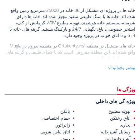
خانه ها در پروژه ای متشکل از 36 خانه در 25000 مترمربع زمین واقع
شده اند. خانه ها با سنگ طبیعی سفید مجهز شده اند. خانه ها دارای
شومینه، سیستم خانه هوشمند، تهویه مطبوع VRV، گرمایش از کف،
استخر خصوصی، باغ، نگهبانی 24/7 و پارکینگ هستند. گزینه های خانه با
4، 5 و 6 اتاق خواب در پروژه وجود دارد.
خانه های مستقل در منطقه Ortakentyahsi در منطقه بدروم در Mugla
واقع شده اند. این منطقه معروفی است که با فضای طبیعی و گزینه های
حمل و نقل آسان آن برجسته شده است.
بیشتر بخوانید
خانه های فروشی در بدروم
در 600 متری ساحل، 7 کیلومتری مرکز
خرید، 7.5 کیلومتری بیمارستان دولتی بدروم، 11 کیلومتری مرکز بدروم و
مقبره در هالیکارناسوس، 12 کیلومتری از قلعه بدروم، و 44 کیلومتری
قرار دارند. کیلومتر از بدروم - فرودگاه میلاس.
ویژگی ها
ویژه گی های داخلی
تهویه مطبوع
بالکن
اتاق رختکن
حمام اختصاصی
بخاری
ژانراتور
وسایل آشپزخانه
اتاق لباس شویی
آشپزخانه اوپن
دوش