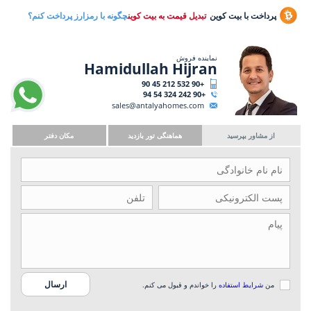
پرداخت با بیت کوین
تبدیل قیمت به بیت کوین
چگونه با رمزارز پرداخت کنم؟
نماینده فروش
Hamidullah Hijran
+90 532 212 45 90
+90 242 324 54 94
sales@antalyahomes.com
از مشاور بپرسید
هماهنگی تور بازدید
مکان دفتر
من
شرایط استفاده
را خواندم و قبول می کنم.