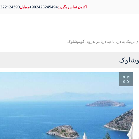
اکنون تماس بگیرید
+902423245494
موبایل
5322124590
ای نزدیک به دریا با دید دریا در بدروم، گوموشلوک
وموشلوک