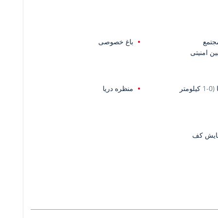
جتمع
باغ خصوصی
ین امنیتی
یلومتر
منظره دریا
ایش کف