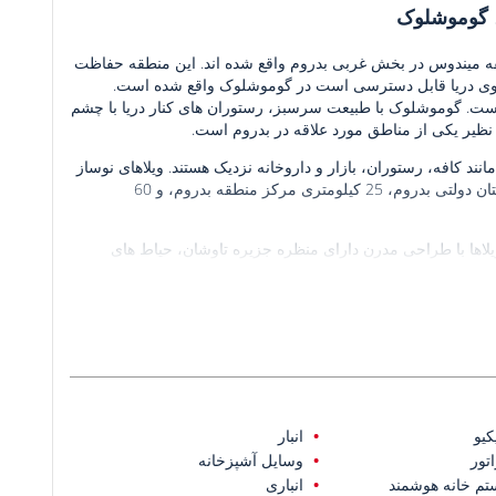
 میندوس در بخش غربی بدروم واقع شده اند. این منطقه حفاظت‌
روی دریا قابل دسترسی است در گوموشلوک واقع شده است.
ت. گوموشلوک با طبیعت سرسبز، رستوران های کنار دریا با چشم
نظیر یکی از مناطق مورد علاقه در بدروم است.
نند کافه، رستوران، بازار و داروخانه نزدیک هستند. ویلاهای نوساز
در 250 متری ساحل، 6 کیلومتری اسکله یالیکاواک، 23 کیلومتری از بیمارستان دولتی بدروم، 25 کیلومتری مرکز منطقه بدروم، و 60
 مترمربع زمین واقع شده اند. ویلاها با طراحی مدرن دارای منظره جزیره تاوشان، حیاط های
اتاق خواب، یک اتاق نشیمن، یک آشپزخانه اوپن، 5 حمام و یک ساختمان بیرونی است. ویلاها مجهز به مجموعه توکار، سیستم
ومینه، پنل خورشیدی، ژنراتور تمام تغذیه و مخزن آب هستند.
د.
کیو
انبار
اتور
وسایل آشپزخانه
م خانه هوشمند
انباری