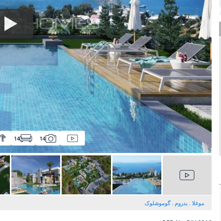
14
14
موغلا
بدروم
گوموشلوک