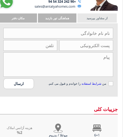
+90 242 324 54 94
sales@antalyahomes.com
از مشاور بپرسید
هماهنگی تور بازدید
مکان دفتر
من
شرایط استفاده
را خواندم و قبول می کنم.
جزییات کلی
هزینه آژانس املاک
%2
6+1
موغلا / بدروم