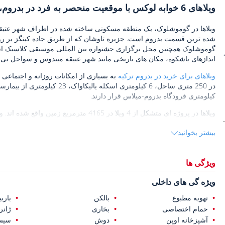
ویلاهای 6 خوابه لوکس با موقعیت منحصر به فرد در بدروم، گوموشلوک
ویلاها در گوموشلوک، یک منطقه مسکونی ساخته شده در اطراف شهر عتیقه
شده ترین قسمت بدروم است. جزیره تاوشان که از طریق جاده کینگز بر 
گوموشلوک همچنین محل برگزاری جشنواره بین المللی موسیقی کلاسیک اس
اندازهای باشکوه، مکان های تاریخی مانند شهر عتیقه میندوس و سواحل بی 
ویلاهای برای خرید در بدروم ترکیه
به بسیاری از امکانات روزانه و اجتماعی ما
کیلومتری فرودگاه بدروم-میلاس قرار دارند.
ویلاها در پروژه ای متشکل از 4 ویلا در 4165
خصوصی وسیع و استخرهای خصوصی هستند.
بیشتر بخوانید
هر ویلا دارای 6 
گرمایش از کف و سیستم تهویه مطبوع مرکزی هستند. همچنین ویلاها دارای ش
ویلاها دارای روکش سنگ طبیعی و هر ویلا دارای پارکینگ سرپوشیده می باش
ویژگی ها
ویژه گی های داخلی
تهویه مطبوع
بالکن
باربی
حمام اختصاصی
بخاری
ژانر
آشپزخانه اوپن
دوش
سیست