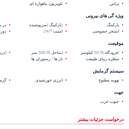
تراس
تلویزیون ماهواره ای
ویژه گی های بیرونی
پارکینگ
(پارکینگ (سرپوشیده
در م
استخر خصوصی
امنیت 24/7
دورب
موقیعت
(فرودگاه (0-50 کیلومتر
(ساحل (0-500 متر
(دریا (0-1 ک
منظره زیبای طبیعت
بار ها / رستوران ها
سیستم گرمایش
تهویه مطبوع
انرژی خورشیدی
گرم
جهت
جنوب-غرب
درخواست جزئیات بیشتر