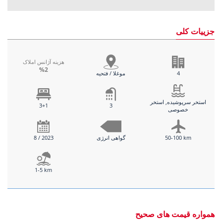
جزییات کلی
هزینه آژانس املاک
%2
4
موغلا / فتحیه
استخر سرپوشیده, استخر
3+1
3
خصوصی
50-100 km
گواهی انرژی
8 / 2023
1-5 km
همواره قیمت های صحیح