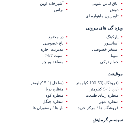
درهای بیرونی فولادی، درهای داخلی لاکی چوبی، پنجره های دوجداره پی
اتاق لباس شویی
آشپزخانه اوپن
وی سی، تهویه مطبوع، زیرساخت سیستم گرمایش از کف و کفپوش های
دوش
تراس
سرامیکی و لمینت می باشند.
تلویزیون ماهواره ای
ویژه گی های بیرونی
پارکینگ
در مجتمع
آسانسور
باغ خصوصی
استخر خصوصی
مدیریت اجاره
سونا
امنیت 24/7
حمام ترکی
مساعد-ویلچر
موقیعت
(فرودگاه (50-100 کیلومتر
(ساحل (1-5 کیلومتر
(دریا (1-5 کیلومتر
منظره دریا
منظره زیبای طبیعت
منطره کوه
منظره شهر
منظره جنگل
فروشگاه ها / مرکز خرید
بار ها / رستوران ها
سیستم گرمایش