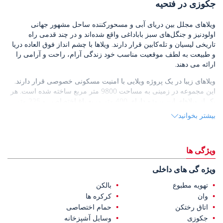
جکوزی در فتحیه
ویلاهای مجلل بین دریای آبی و مسحورکننده ساحل مشهور جهانی
اولودنیز و جنگل‌های سبز باباداغی واقع شده‌اند و در چند قدمی راه
تاریخی لیسیان و تله‌کابین قرار دارند. ویلاها با چشم انداز فوق العاده دریا
و طبیعت به لطف موقعیت مناسب خود زندگی آرام، راحت و آرامی را
ارائه می دهند.
ویلاهای زیبا در یک پروژه ویلایی با امنیت مسکونی خصوصی قرار دارند.
این مجموعه در زمینی به مساحت 9800 متر مربع ساخته شده است. هر
یک از ویلاهای این پروژه دارای 400 متر مربع باغ اختصاصی و 225 متر
مربع فضای کاربری سرپوشیده می باشد. این پروژه با ارائه فضاهای
بیشتر بخوانید
زندگی داخلی و خارجی بزرگ، برای کسانی که خواهان یک زندگی مجلل
و راحت هستند ایده آل است.
باغ بزرگ
ویلاهای فروشی در اولودنیز ترکیه
دارای استخر روباز 35 متری،
ویژگی ها
ایوان با کف سرامیکی، پارکینگ خصوصی، و دروازه آهنی باغ هستند.
داخل ویلاها یک استخر سرپوشیده 20 متری، سونا، حمام ترکی و یک
ویژه گی های داخلی
آسانسور وجود دارد که دسترسی به هر طبقه را فراهم می کند.
تهویه مطبوع
بالکن
ویلاهای فوق لوکس از سه اتاق خواب تشکیل شده اند که یکی از آنها
وان
کرکره ها
دارای جکوزی و رختکن، اتاق نشیمن، آشپزخانه اوپن، سه حمام
اتاق رختکن
حمام اختصاصی
اختصاصی، دو سرویس بهداشتی و بالکن است. ویلاهای لوکس دارای
جکوزی
وسایل آشپزخانه