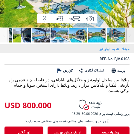
4
18
7
موغلا
فتحیه
اولودنیز
REF. No: BJV-0108
اشتراک گذاری
پرینت
گزارش
ویلاها بین ساحل اولودنیز و جنگل‌های باباداغی، در فاصله چند قدمی راه
تاریخی لیکیا و تله‌کابین قرار دارند. ویلاها دارای استخر، سونا و حمام
ترکی هستند.
800.000 USD
بروز رسانی قیمت برای
30.06.2026, 13.29
چرا در وب سایت های مختلف قیمت های مختلفی وجود دارد؟
پیشنهاد بدهید
از یک مشاور بپرسید
تور آنلاین