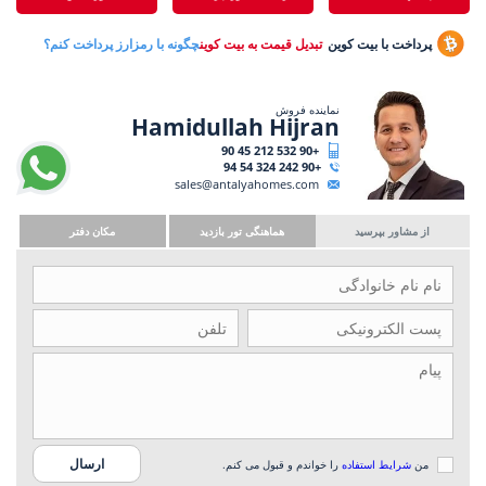
پرداخت با بیت کوین
تبدیل قیمت به بیت کوین
چگونه با رمزارز پرداخت کنم؟
نماینده فروش
Hamidullah Hijran
+90 532 212 45 90
+90 242 324 54 94
sales@antalyahomes.com
از مشاور بپرسید
هماهنگی تور بازدید
مکان دفتر
من
شرایط استفاده
را خواندم و قبول می کنم.