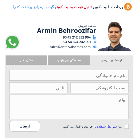
پرداخت با بیت کوین
تبدیل قیمت به بیت کوین
چگونه با رمزارز پرداخت کنم؟
نماینده فروش
Armin Behroozifar
+90 532 212 45 90
+90 242 324 54 94
sales@antalyahomes.com
از مشاور بپرسید
هماهنگی تور بازدید
مکان دفتر
من
شرایط استفاده
را خواندم و قبول می کنم.