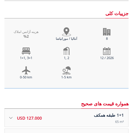
جزییات کلی
هزینه آژانس املاک
%2
8
آنتالیا / موراتپاشا
1+1, 3+1
1, 2
12 / 2026
0-50 km
1-5 km
همواره قیمت های صحیح
1+1
طبقه همکف
127.000 USD
65 m²