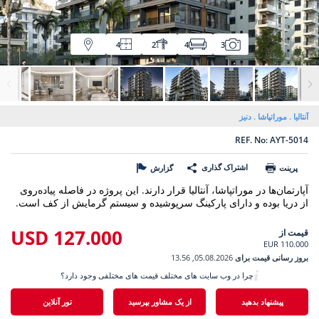
4
2
4
3
آنتالیا
موراتپاشا
دنیز
REF. No: AYT-5014
اشتراک گذاری
پرینت
گزارش
آپارتمان‌ها در موراتپاشا، آنتالیا قرار دارند. این پروژه در فاصله پیاده‌روی
از دریا بوده و دارای پارکینگ سرپوشیده و سیستم گرمایش از کف است.
127.000 USD
قیمت از
110.000 EUR
بروز رسانی قیمت برای
05.08.2026, 13.56
چرا در وب سایت های مختلف قیمت های مختلفی وجود دارد؟
پیشنهاد بدهید
از یک مشاور بپرسید
تور آنلاین