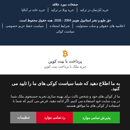
صفحات مورد علاقه
خرید آپارتمان در ترکیه
خرید ویلا در ترکیه
خرید خانه در آنتالیا
حق طبع و نشر استانبول هومز 2004 - 2026. همه حقوق محفوظ است.
اعلامیه های حقوقی و سلب مسئولیت
شرایط استفاده
سیاست حفظ حریم خصوصی
سیاست کوکی
پرداخت با بیت کوین
خرید ملک با پرداخت بیت کوین
شرکت املاک و مستغلات پیشرو
به ما اطلاع دهید که شما سیاست کوکی های ما را تایید می
کنید.
با ما تماس بگیرید
ما را دنبال کنید
ما از کوکی های خود و شخص ثالث برای بهینه سازی تجربه جستجوی ملک شما
در وب سایت خود استفاده می کنیم. اگر ادامه دهید، فرض می کنیم که شما با
+902423245494
استفاده از کوکی های ما موافق هستید.
رد تمامی موارد
تنظیمات
پذیرش تمامی موارد