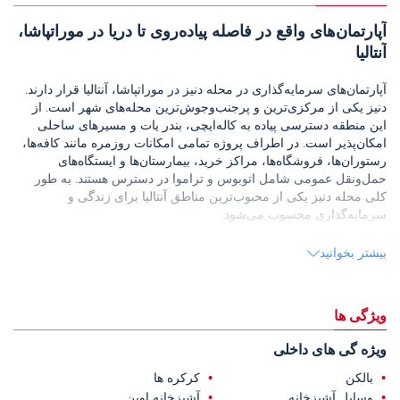
آپارتمان‌های واقع در فاصله پیاده‌روی تا دریا در موراتپاشا،
آنتالیا
آپارتمان‌های سرمایه‌گذاری در محله دنیز در موراتپاشا، آنتالیا قرار دارند.
دنیز یکی از مرکزی‌ترین و پرجنب‌وجوش‌ترین محله‌های شهر است. از
این منطقه دسترسی پیاده به کاله‌ایچی، بندر یات و مسیرهای ساحلی
امکان‌پذیر است. در اطراف پروژه تمامی امکانات روزمره مانند کافه‌ها،
رستوران‌ها، فروشگاه‌ها، مراکز خرید، بیمارستان‌ها و ایستگاه‌های
حمل‌ونقل عمومی شامل اتوبوس و تراموا در دسترس هستند. به طور
کلی محله دنیز یکی از محبوب‌ترین مناطق آنتالیا برای زندگی و
سرمایه‌گذاری محسوب می‌شود.
این پروژه در زمینی به مساحت ۵۶۱ متر مربع ساخته شده است و شامل
بیشتر بخوانید
پارکینگ سرپوشیده و آسانسور می‌باشد.
در این پروژه واحدهای یک‌خوابه و سه‌خوابه ارائه می‌شود. واحدهای
یک‌خوابه طبقه همکف شامل آشپزخانه، نشیمن، هال و حمام هستند.
ویژگی ها
واحدهای یک‌خوابه طبقات میانی دارای بالکن نیز می‌باشند. واحدهای
سه‌خوابه به صورت دوبلکس طراحی شده‌اند و شامل آشپزخانه، نشیمن،
ویژه گی های داخلی
دو حمام، بالکن و تراس ۱۸ متری هستند.
بالکن
کرکره ها
تمام واحدها مجهز به ست آشپزخانه توکار بوش سه‌تکه، کرکره‌های
وسایل آشپزخانه
آشپزخانه اوپن