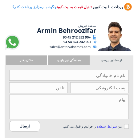
پرداخت با بیت کوین
تبدیل قیمت به بیت کوین
چگونه با رمزارز پرداخت کنم؟
نماینده فروش
Armin Behroozifar
+90 532 212 45 90
+90 242 324 54 94
sales@antalyahomes.com
از مشاور بپرسید
هماهنگی تور بازدید
مکان دفتر
من
شرایط استفاده
را خواندم و قبول می کنم.