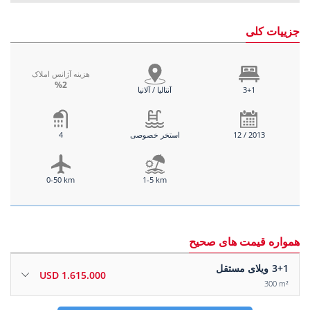
جزییات کلی
هزینه آژانس املاک
%2
3+1
آنتالیا / آلانیا
12 / 2013
استخر خصوصی
4
0-50 km
1-5 km
همواره قیمت های صحیح
3+1
ویلای مستقل
1.615.000 USD
300 m²