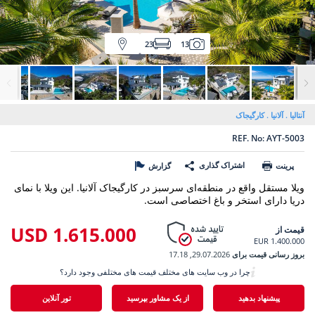
23
13
آنتالیا
آلانیا
کارگیجاک
REF. No: AYT-5003
اشتراک گذاری
پرینت
گزارش
ویلا مستقل واقع در منطقه‌ای سرسبز در کارگیجاک آلانیا. این ویلا با نمای
دریا دارای استخر و باغ اختصاصی است.
1.615.000 USD
قیمت از
1.400.000 EUR
بروز رسانی قیمت برای
29.07.2026, 17.18
چرا در وب سایت های مختلف قیمت های مختلفی وجود دارد؟
پیشنهاد بدهید
از یک مشاور بپرسید
تور آنلاین