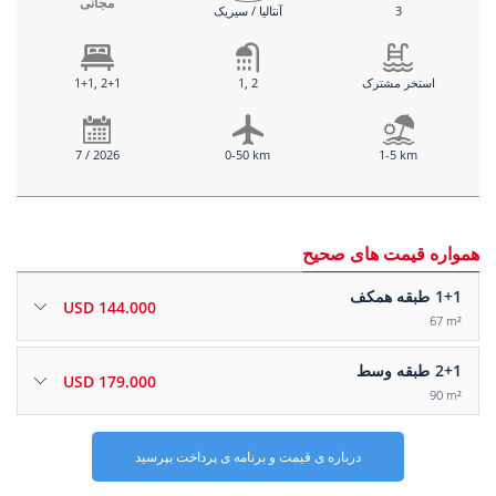
مجانی
3
آنتالیا / سیریک
استخر مشترک
1, 2
1+1, 2+1
7 / 2026
0-50 km
1-5 km
همواره قیمت های صحیح
1+1
طبقه همکف
144.000 USD
67 m²
2+1
طبقه وسط
179.000 USD
90 m²
درباره ی قیمت و برنامه ی پرداخت بپرسید