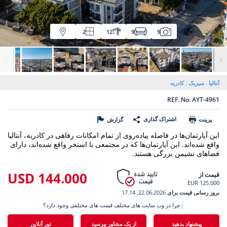
2
12
9
9
آنتالیا
سیریک
کادریه
REF. No: AYT-4961
اشتراک گذاری
پرینت
گزارش
این آپارتمان‌ها در فاصله پیاده‌روی از تمام امکانات رفاهی در کادریه، آنتالیا
واقع شده‌اند. این آپارتمان‌ها که در مجتمعی با استخر واقع شده‌اند، دارای
فضاهای نشیمن بزرگی هستند.
144.000 USD
قیمت از
125.000 EUR
بروز رسانی قیمت برای
22.06.2026, 17.14
چرا در وب سایت های مختلف قیمت های مختلفی وجود دارد؟
پیشنهاد بدهید
از یک مشاور بپرسید
تور آنلاین