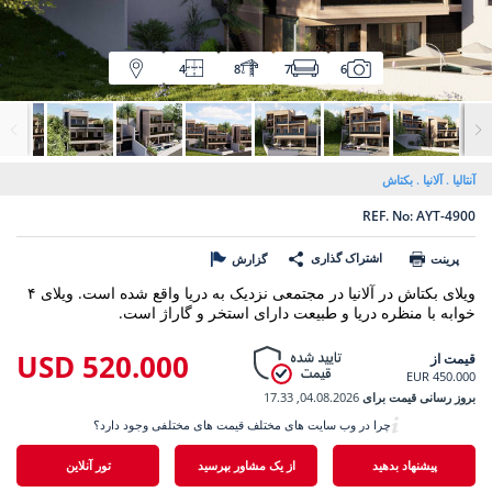
4
8
7
6
آنتالیا
آلانیا
بکتاش
REF. No: AYT-4900
اشتراک گذاری
پرینت
گزارش
ویلای بکتاش در آلانیا در مجتمعی نزدیک به دریا واقع شده است. ویلای ۴
خوابه با منظره دریا و طبیعت دارای استخر و گاراژ است.
520.000 USD
قیمت از
450.000 EUR
بروز رسانی قیمت برای
04.08.2026, 17.33
چرا در وب سایت های مختلف قیمت های مختلفی وجود دارد؟
پیشنهاد بدهید
از یک مشاور بپرسید
تور آنلاین