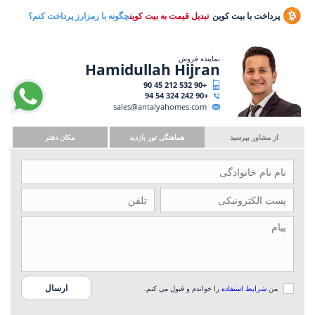
پرداخت با بیت کوین
تبدیل قیمت به بیت کوین
چگونه با رمزارز پرداخت کنم؟
نماینده فروش
Hamidullah Hijran
+90 532 212 45 90
+90 242 324 54 94
sales@antalyahomes.com
از مشاور بپرسید
هماهنگی تور بازدید
مکان دفتر
من
شرایط استفاده
را خواندم و قبول می کنم.