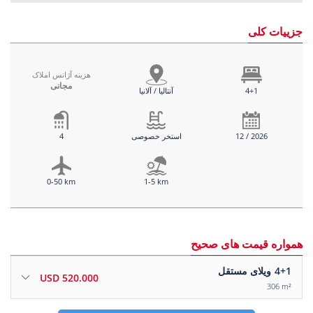
جزییات کلی
هزینه آژانس املاک
مجانی
4+1
آنتالیا / آلانیا
12 / 2026
استخر خصوصی
4
0-50 km
1-5 km
همواره قیمت های صحیح
4+1
ویلای مستقل
520.000 USD
306 m²