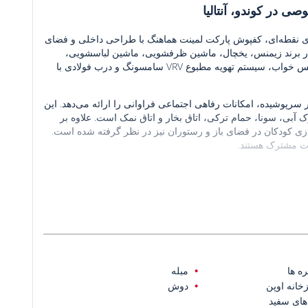
 در کوندو، آنتالیا
اذب با نورپردازی نقطه‌ای، کفپوش پارکت لمینت هماهنگ با طراحی داخلی و فضای
کار برند زیمنس، یخچال، ماشین ظرفشویی، ماشین لباسشویی،
تلویزیون LED هوشمند ۵۵ اینچ LG، سرویس مبلمان، میز ناهارخوری، سرویس خواب، سیستم تهویه مطبوع VRV سامسونگ و درب فولادی با
سرپوشیده، امکانات رفاهی اجتماعی فراوانی را ارائه می‌دهد. این
آبی، سونا، حمام ترکی، اتاق بخار و اتاق نمک است. علاوه بر
بازی کودکان در فضای باز و رستوران نیز در نظر گرفته شده است.
ات مشترک هستند.
ده است؛ این مجتمع مسکونی برنامه‌ریزی شده در یک منطقه
درن اطراف، ساختاری منظم و متعادل را برای زندگی دائمی و
در ۱۸ کیلومتری کالیچی، ۱۵ کیلومتری زمین‌های گلف در بلک، ۱۲ کیلومتری فرودگاه آنتالیا، ۱۰ کیلومتری مرکز
خرید تراسیتی، ۸.۵ کیلومتری آبشار دودن و ۷ کیلومتری بیمارستان آنادولو واقع شده است. تقریباً ۳۰۰ متر از ساحل خصوصی سایت فاصله
ه ها
مبله
خانه اوپن
دوش
 های سفید