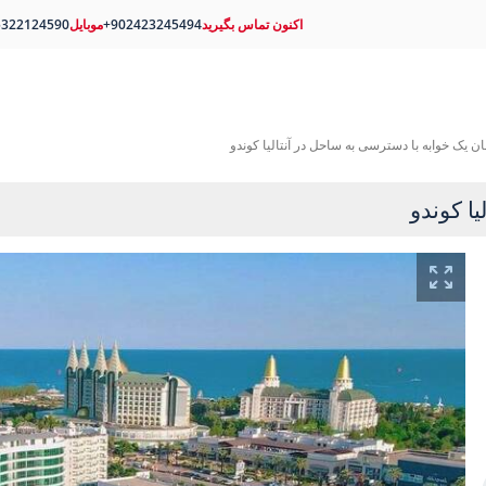
اکنون تماس بگیرید
+902423245494
موبایل
5322124590
مان یک خوابه با دسترسی به ساحل در آنتالیا کوندو
ا کوندو