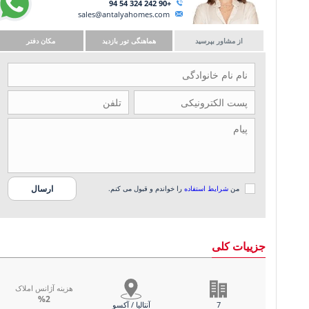
+90 242 324 54 94
sales@antalyahomes.com
از مشاور بپرسید
هماهنگی تور بازدید
مکان دفتر
من
شرایط استفاده
را خواندم و قبول می کنم.
جزییات کلی
هزینه آژانس املاک
%2
7
آنتالیا / آکسو