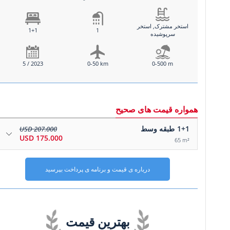
استخر مشترک, استخر
1+1
1
سرپوشیده
5 / 2023
0-50 km
0-500 m
همواره قیمت های صحیح
1+1
طبقه وسط
207.000 USD
175.000 USD
65 m²
درباره ی قیمت و برنامه ی پرداخت بپرسید
بهترین قیمت