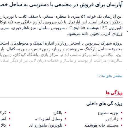
آپارتمان برای فروش در مجتمعی با دسترسی به ساحل خصوصی
این آپارتمان یک خوابه ۵۴ متری با منظره استخر، با سقف ک
رختکن، متمایز است. این آپارتمان با یک سرویس لوازم خانگی سه تکه تو
ورودی کارتی تحویل داده می‌شود.
پروژه شهرک سیریوس با استخر روباز در اندازه المپیک و محوطه‌های استخر 
مجموعه شامل پارکینگ سرپوشیده و روباز، زمین تنیس، زمین بسکتبال، پارک 
این، امکاناتی مانند مرکز تناسب اندام، مرکز بازی، باشگاه کودکان، زمین 
سالن‌های مراقبت از پوست و ماساژ و خدمات دربان لابی نیز از دیگر امکان
پروژه شهرک سیریوس که در منطقه کوندو از ناحیه آکسو در آنتالیا واقع ش
بیشتر بخوانید
گردشگری واقع شده است. نزدیکی آن به خط ساحلی و پروژه‌های مسکونی م
استفاده عمومی ارائه می‌دهد.
این آپارتمان فروشی در آنتالیا
ویژگی ها
دارد.
ویژه گی های داخلی
تهویه مطبوع
بالکن
کرکر
ژانراتور
وسایل آشپزخانه
آشپز
سیستم خانه هوشمند
تلویزیون ماهواره ای
کالا