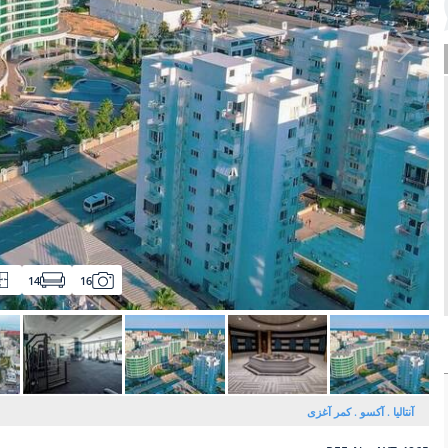
14
16
آنتالیا
آکسو
کمر آغزی