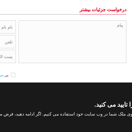
درخواست جزئیات بیشتر
من
شرا
تایید می کنید.
حق طبع و نشر استانبول هومز 2004
خانه در آنتالیا
اعلامیه های حقوقی و سلب مسئولی
ی ملک شما در وب سایت خود استفاده می کنیم. اگر ادامه دهید، فرض م
با ما تماس بگیرید
+902423245494
ما را دنبال کنید