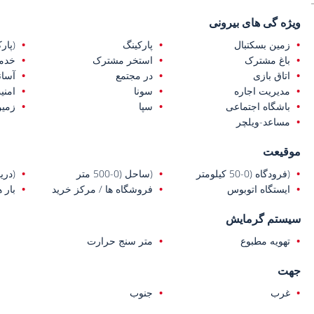
ویژه گی های بیرونی
زمین بسکتبال
پارکینگ
(پار
باغ مشترک
استخر مشترک
خدما
اتاق بازی
در مجتمع
آسان
مدیریت اجاره
سونا
امنیت 
باشگاه اجتماعی
سپا
زمین
مساعد-ویلچر
موقیعت
(فرودگاه (0-50 کیلومتر
(ساحل (0-500 متر
(دریا (0-1 ک
ایستگاه اتوبوس
فروشگاه ها / مرکز خرید
بار 
سیستم گرمایش
تهویه مطبوع
متر سنج حرارت
جهت
غرب
جنوب