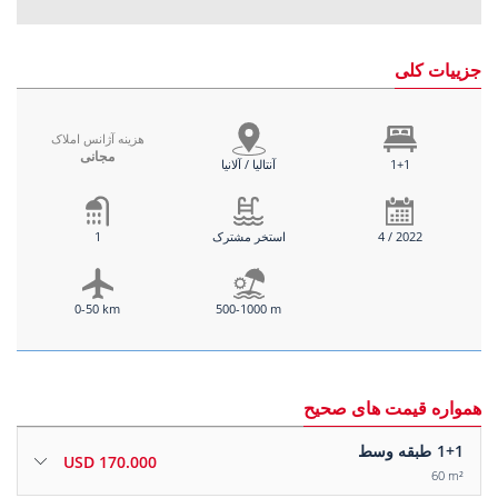
جزییات کلی
هزینه آژانس املاک
مجانی
1+1
آنتالیا / آلانیا
4 / 2022
استخر مشترک
1
0-50 km
500-1000 m
همواره قیمت های صحیح
1+1
طبقه وسط
170.000 USD
60 m²