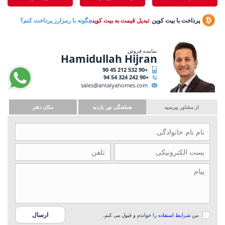
پرداخت با بیت کوین
تبدیل قیمت به بیت کوین
چگونه با رمزارز پرداخت کنم؟
نماینده فروش
Hamidullah Hijran
+90 532 212 45 90
+90 242 324 54 94
sales@antalyahomes.com
از مشاور بپرسید
هماهنگی تور بازدید
مکان دفتر
من
شرایط استفاده
را خواندم و قبول می کنم.