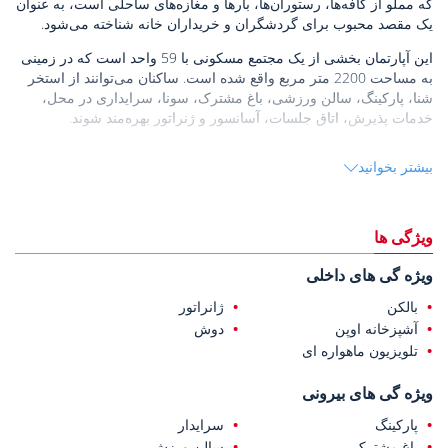
که مملو از کافه‌ها، رستوران‌ها، بارها و مغازه‌های ساحلی است، به عنوان
یک مقصد محبوب برای گردشگران و خریداران خانه شناخته می‌شود.
این آپارتمان بخشی از یک مجتمع مسکونی با 59 واحد است که در زمینی
به مساحت 2200 متر مربع واقع شده است. ساکنان می‌توانند از استخر
شنا، پارکینگ، سالن ورزشی، باغ مشترک، سونا، سرایداری در محل،
خدمات پذیرش، اتاق جلسات، آسانسور و ژنراتور بهره‌مند شوند.
این آپارتمان مجهز به کفپوش سرامیکی، کابین دوش، درب‌های پنلی
بیشتر بخوانید
شیک، کابینت آشپزخانه و حمام، پیشخوان، لوازم جانبی، درب‌های ورودی
فولادی و پنجره‌های پی‌وی‌سی است.
این آپارتمان فروشی در آلانیا
موقعیت مکانی بسیار خوبی دارد و تنها 750
ویژگی ها
متر از ساحل، 12 کیلومتر از مرکز آلانیا، 14 کیلومتر از ساحل کلئوپاترا و
26 کیلومتر از فرودگاه بین‌المللی قاضی‌پاشا فاصله دارد.
ویژه گی های داخلی
بالکن
ژانراتور
آشپزخانه اوپن
دوش
تلویزیون ماهواره ای
ویژه گی های بیرونی
پارکینگ
سرایدار
باغ مشترک
سالن ورزش