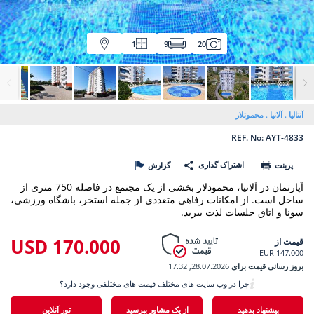
1
9
20
آنتالیا
آلانیا
محموتلار
REF. No: AYT-4833
اشتراک گذاری
پرینت
گزارش
آپارتمان در آلانیا، محمودلار بخشی از یک مجتمع در فاصله 750 متری از
ساحل است. از امکانات رفاهی متعددی از جمله استخر، باشگاه ورزشی،
سونا و اتاق جلسات لذت ببرید.
170.000 USD
قیمت از
147.000 EUR
بروز رسانی قیمت برای
28.07.2026, 17.32
چرا در وب سایت های مختلف قیمت های مختلفی وجود دارد؟
پیشنهاد بدهید
از یک مشاور بپرسید
تور آنلاین