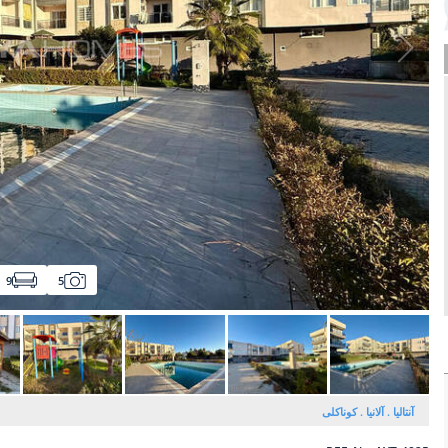
9
5
آنتالیا
آلانیا
کوناکلی