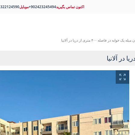
اکنون تماس بگیرید
+902423245494
موبایل
5322124590
ه یک خوابه در فاصله ۴۰۰ متری از دریا در آلانیا