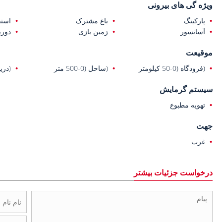
ویژه گی های بیرونی
پارکینگ
باغ مشترک
است
آسانسور
زمین بازی
دورب
موقیعت
(فرودگاه (0-50 کیلومتر
(ساحل (0-500 متر
(دریا (0-1 ک
سیستم گرمایش
تهویه مطبوع
جهت
غرب
درخواست جزئیات بیشتر