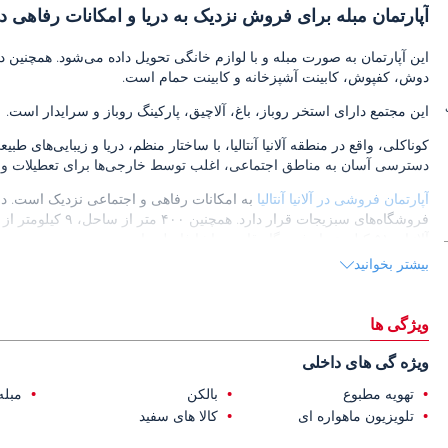
آپارتمان مبله برای فروش نزدیک به دریا و امکانات رفاهی در 
این آپارتمان به صورت مبله و با لوازم خانگی تحویل داده می‌شود. همچنین د
دوش، کفپوش، کابینت آشپزخانه و کابینت حمام است.
این مجتمع دارای استخر روباز، باغ، آلاچیق، پارکینگ روباز و سرایدار است.
کوناکلی، واقع در منطقه آلانیا آنتالیا، با ساختار منظم، دریا و زیبایی‌ها
دسترسی آسان به مناطق اجتماعی، اغلب توسط خارجی‌ها برای تعطیلات و اق
آپارتمان فروشی در آلانیا آنتالیا
به امکانات رفاهی و اجتماعی نزدیک است. در فاص
آلانیا و ۵۱ کیلومتر از فرودگاه قاضی پاشا فاصله دارد.
بیشتر بخوانید
ویژگی ها
ویژه گی های داخلی
تهویه مطبوع
بالکن
مبله
تلویزیون ماهواره ای
کالا های سفید