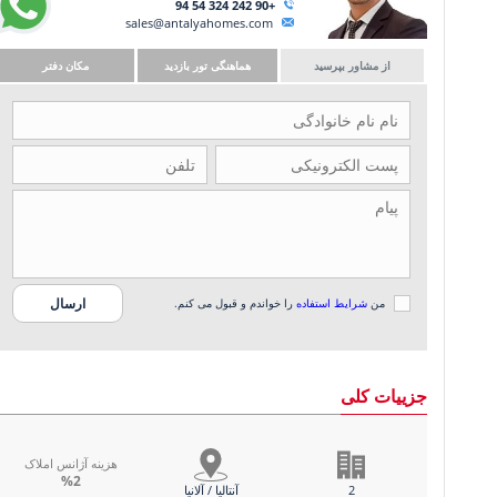
+90 242 324 54 94
sales@antalyahomes.com
از مشاور بپرسید
هماهنگی تور بازدید
مکان دفتر
من
شرایط استفاده
را خواندم و قبول می کنم.
جزییات کلی
هزینه آژانس املاک
%2
2
آنتالیا / آلانیا