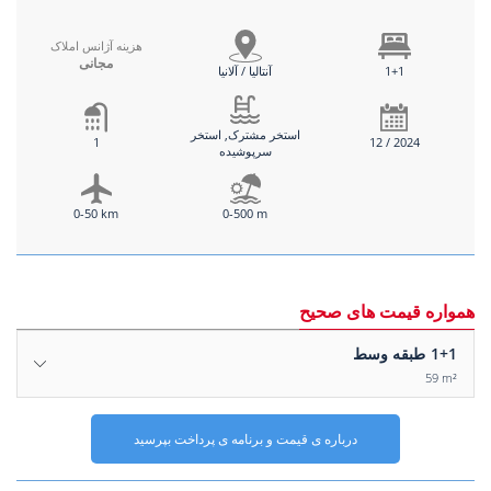
هزینه آژانس املاک
مجانی
1+1
آنتالیا / آلانیا
استخر مشترک, استخر
1
12 / 2024
سرپوشیده
0-50 km
0-500 m
همواره قیمت های صحیح
1+1
طبقه وسط
59 m²
درباره ی قیمت و برنامه ی پرداخت بپرسید