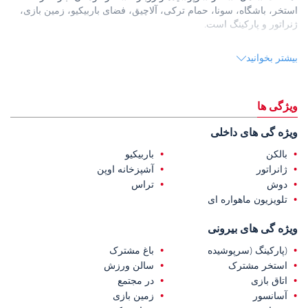
استخر، باشگاه، سونا، حمام ترکی، آلاچیق، فضای باربیکیو، زمین بازی،
ژنراتور و پارکینگ است.
واحدها دارای کف‌پوش لمینت و سرامیک، نورپردازی LED و اسپات،
بیشتر بخوانید
آیفون تصویری، پنجره‌های دوجداره و درب ورودی فولادی هستند.
این آپارتمان‌های فروشی در آلانیا
در فاصله ۳۵۰ متری از دریا، ۱۰
کیلومتری از مرکز شهر آلانیا، ۱۳ کیلومتری از مرکز خرید آلانیوم و ۴۷
ویژگی ها
کیلومتری از فرودگاه قاضی پاشا واقع شده‌اند.
ویژه گی های داخلی
بالکن
باربیکیو
ژانراتور
آشپزخانه اوپن
دوش
تراس
تلویزیون ماهواره ای
ویژه گی های بیرونی
(پارکینگ (سرپوشیده
باغ مشترک
استخر مشترک
سالن ورزش
اتاق بازی
در مجتمع
آسانسور
زمین بازی