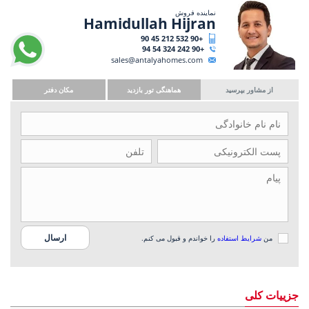
نماینده فروش
Hamidullah Hijran
+90 532 212 45 90
+90 242 324 54 94
sales@antalyahomes.com
از مشاور بپرسید
هماهنگی تور بازدید
مکان دفتر
من
شرایط استفاده
را خواندم و قبول می کنم.
جزییات کلی