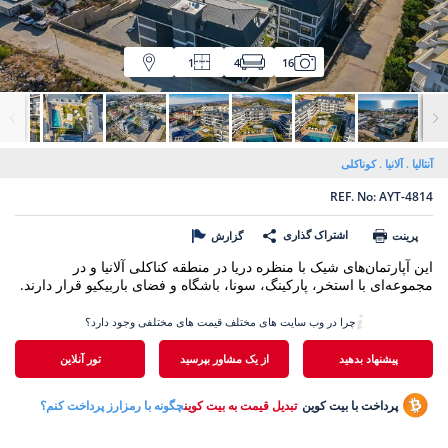
1
4
16
آنتالیا
آلانیا
کوناکلی
REF. No: AYT-4814
اشتراک گذاری
پرینت
گزارش
این آپارتمان‌های شیک با منظره دریا در منطقه کناکلی آلانیا و در
مجموعه‌ای با استخر، پارکینگ، سونا، باشگاه و فضای باربیکیو قرار دارند.
چرا در وب سایت های مختلف قیمت های مختلفی وجود دارد؟
پیشنهاد بدهید
از یک مشاور بپرسید
تور آنلاین
پرداخت با بیت کوین
تبدیل قیمت به بیت کوین
چگونه با رمزارز پرداخت کنم؟