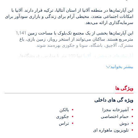
این آپارتمان‌ها در منطقه آلانیا از استان آنتالیا، ترکیه قرار دارند. آلانیا با
امکانات اجتماعی متعدد، محیطی آرام برای زندگی و بازاری سودآور برای
سرمایه‌گذاری ارائه می‌دهد.
این آپارتمان‌ها بخشی از یک مجتمع تک‌بلوک با مساحت زمین 1,141
مترمربع هستند. ساکنان می‌توانند از استخر روباز، زمین بازی، باغ
مشترک، آلاچیق، باشگاه، سونا و جکوزی بهره‌مند شوند.
آپارتمان‌های فروشی در آلانیا
تنها 100 متر تا مدارس، فروشگاه‌ها،
ایستگاه‌های اتوبوس و داروخانه‌ها فاصله دارند. همچنین 500 متر تا دریا، 2
بیشتر بخوانید
کیلومتر تا قلعه آلانیا، 5 کیلومتر تا مرکز خرید آلانیم و 39 کیلومتر تا
فرودگاه بین‌المللی قاضی‌پاشا فاصله دارند.
ویژگی ها
ویژه گی های داخلی
آشپزخانه مجزا
بالکن
حمام اختصاصی
جکوزی
دوش
تراس
تلویزیون ماهواره ای