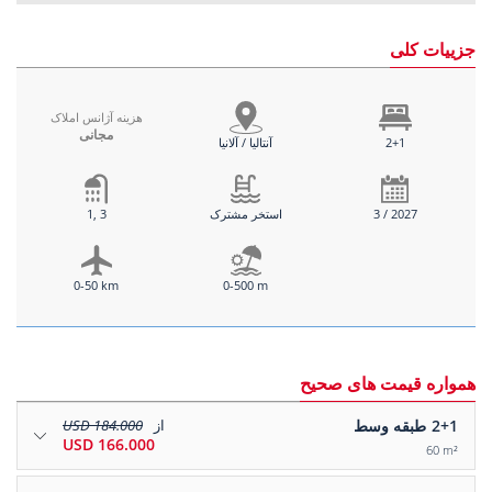
جزییات کلی
هزینه آژانس املاک
مجانی
2+1
آنتالیا / آلانیا
3 / 2027
استخر مشترک
1, 3
0-50 km
0-500 m
همواره قیمت های صحیح
2+1
طبقه وسط
از
184.000 USD
166.000 USD
60 m²