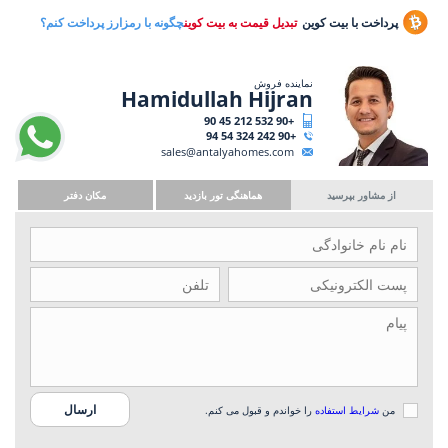
پرداخت با بیت کوین
تبدیل قیمت به بیت کوین
چگونه با رمزارز پرداخت کنم؟
نماینده فروش
Hamidullah Hijran
+90 532 212 45 90
+90 242 324 54 94
sales@antalyahomes.com
از مشاور بپرسید
هماهنگی تور بازدید
مکان دفتر
من
شرایط استفاده
را خواندم و قبول می کنم.