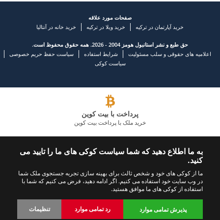
صفحات مورد علاقه
خرید آپارتمان در ترکیه
خرید ویلا در ترکیه
خرید خانه در آنتالیا
حق طبع و نشر استانبول هومز 2004 - 2026. همه حقوق محفوظ است.
اعلامیه های حقوقی و سلب مسئولیت
شرایط استفاده
سیاست حفظ حریم خصوصی
سیاست کوکی
پرداخت با بیت کوین
خرید ملک با پرداخت بیت کوین
شرکت املاک و مستغلات پیشرو
به ما اطلاع دهید که شما سیاست کوکی های ما را تایید می
کنید.
با ما تماس بگیرید
ما را دنبال کنید
ما از کوکی های خود و شخص ثالث برای بهینه سازی تجربه جستجوی ملک شما
در وب سایت خود استفاده می کنیم. اگر ادامه دهید، فرض می کنیم که شما با
+902423245494
استفاده از کوکی های ما موافق هستید.
رد تمامی موارد
تنظیمات
پذیرش تمامی موارد