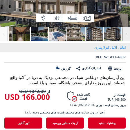
2
6
5
آنتالیا
آلانیا
کیزلارپیناری
REF. No: AYT-4809
اشتراک گذاری
پرینت
گزارش
این آپارتمان‌های دوبلکس شیک در مجتمعی نزدیک به دریا در آلانیا واقع
شده‌اند. این پروژه دارای استخر، باشگاه، سونا و باغ است.
184.000 USD
از
166.000 USD
قیمت از
143.500 EUR
بروز رسانی قیمت برای
06.08.2026, 17.47
چرا در وب سایت های مختلف قیمت های مختلفی وجود دارد؟
پیشنهاد بدهید
از یک مشاور بپرسید
تور آنلاین