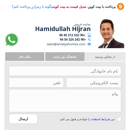
پرداخت با بیت کوین
تبدیل قیمت به بیت کوین
چگونه با رمزارز پرداخت کنم؟
نماینده فروش
Hamidullah Hijran
+90 532 212 45 90
+90 242 324 54 94
sales@antalyahomes.com
از مشاور بپرسید
هماهنگی تور بازدید
مکان دفتر
من
شرایط استفاده
را خواندم و قبول می کنم.