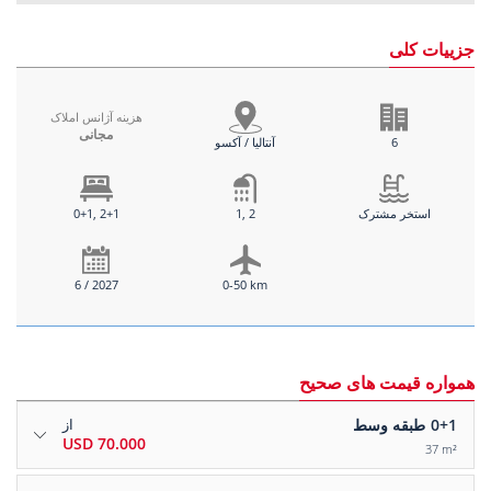
جزییات کلی
هزینه آژانس املاک
مجانی
6
آنتالیا / آکسو
استخر مشترک
1, 2
0+1, 2+1
6 / 2027
0-50 km
همواره قیمت های صحیح
0+1
طبقه وسط
از
70.000 USD
37 m²