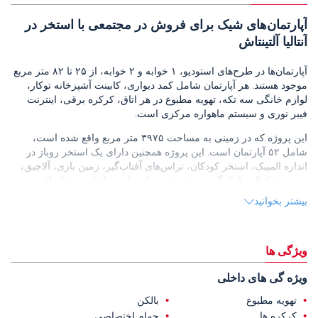
آپارتمان‌های شیک برای فروش در مجتمعی با استخر در
آنتالیا آلتینتاش
آپارتمان‌ها در طرح‌های استودیو، ۱ خوابه و ۲ خوابه، از ۲۵ تا ۸۲ متر مربع
موجود هستند. هر آپارتمان شامل کمد دیواری، کابینت آشپزخانه توکار،
لوازم خانگی سه تکه، تهویه مطبوع در هر اتاق، کرکره برقی، اینترنت
فیبر نوری و سیستم ماهواره مرکزی است.
این پروژه که در زمینی به مساحت ۳۹۷۵ متر مربع واقع شده است،
شامل ۵۲ آپارتمان است. این پروژه همچنین دارای یک استخر روباز در
اندازه المپیک، استخر کودکان، تراس‌های آفتاب‌گیر، زمین بازی، آلاچیق،
زمین بسکتبال، پارکینگ سرپوشیده، مرکز تناسب اندام، سونا، باغ و
مسیرهای پیاده‌روی است.
بیشتر بخوانید
این آپارتمان‌ها در محله آکسو آلتینتاش، یک مرکز سرمایه‌گذاری جدید و
برجسته در آنتالیا واقع شده‌اند. این منطقه به دلیل پروژه‌های منحصر به
فرد و پتانسیل بالای سرمایه‌گذاری خود شناخته شده است.
ویژگی ها
آپارتمان‌های فروشی در آنتالیا
۱۹ کیلومتر از کالیچی، ۸.۸ کیلومتر از مرکز
ویژه گی های داخلی
خرید تراسیتی، ۷.۸ کیلومتر از فرودگاه آنتالیا، ۷.۷ کیلومتر از ساحل لارا،
۵ کیلومتر از بیمارستان لارا آنادولو و ۵۰۰ متر از ایستگاه اتوبوس فاصله
تهویه مطبوع
بالکن
دارند.
کرکره ها
حمام اختصاصی