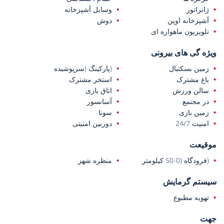
ژانراتور
وسایل آشپزخانه
آشپزخانه اوپن
دوش
تلویزیون ماهواره ای
ویژه گی های بیرونی
زمین بسکتبال
(پارکینگ (سرپوشیده
باغ مشترک
استخر مشترک
سالن ورزش
اتاق بازی
در مجتمع
آسانسور
زمین بازی
سونا
امنیت 24/7
دوربین امنیتی
موقیعت
(فرودگاه (0-50 کیلومتر
منظره شهر
سیستم گرمایش
تهویه مطبوع
جهت