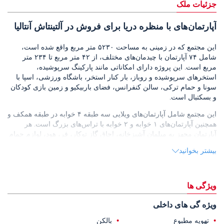
جزئیات ملک
آپارتمان‌های با منظره دریا برای فروش در آلتینتاش آنتالیا
این مجتمع که در زمینی به مساحت ۵۲۳۰ متر مربع واقع شده است،
شامل ۷۴ آپارتمان با چیدمان‌های مختلف، از ۴۲ متر مربع تا ۲۳۴ متر
مربع است. این پروژه دارای امکاناتی مانند پارکینگ سرپوشیده،
استخرهای سرپوشیده و روباز، بار کنار استخر، باشگاه ورزشی، اسپا با
سونا و حمام ترکی، سالن کنفرانس، فضای باربیکیو و زمین بازی کودکان
و بسکتبال است.
این مجتمع شامل آپارتمان‌های ویلایی سه طبقه ۴ خوابه در طبقه همکف و
همچنین آپارتمان‌های ۱ خوابه و ۲ خوابه با تراس‌های بزرگ است. هر
آپارتمان مجهز به مبلمان آشپزخانه، اجاق گاز توکار، فر، هود، لوازم حمام
و راهرو، تهویه مطبوع و گرمایش از کف خواهد بود.
بیشتر بخوانید
محله آلتینتاش با مغازه‌ها، رستوران‌ها، کافه‌ها و مدارس خود، منطقه‌ای به
سرعت در حال توسعه در آنتالیا است. از آنجا که این مجتمع یک مجتمع
مرتفع نیست، آپارتمان‌ها از طبقه دوم منظره دریا را ارائه می‌دهند.
ویژگی ها
آپارتمان‌های فروشی در آنتالیا
۱۵.۸ کیلومتر از کالیچی، ۸.۷ کیلومتر از
ویژه گی های داخلی
بیمارستان مدیکال پارک، ۸ کیلومتر از فرودگاه آنتالیا، ۸ کیلومتر از مرکز
خرید تراسیتی، ۶.۱ کیلومتر از آبشار پارک دودن و ۳ کیلومتر از ساحل لارا
تهویه مطبوع
بالکن