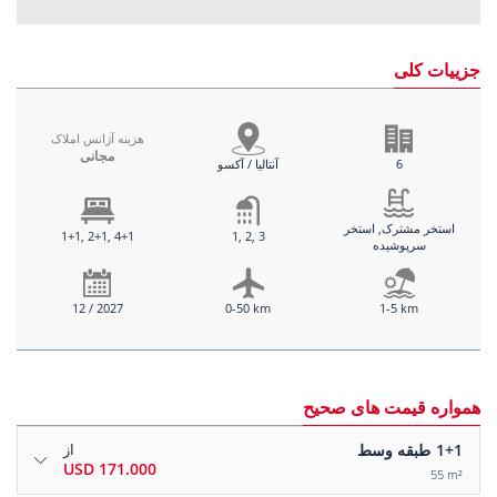
جزییات کلی
هزینه آژانس املاک
مجانی
6
آنتالیا / آکسو
استخر مشترک, استخر
1+1, 2+1, 4+1
1, 2, 3
سرپوشیده
12 / 2027
0-50 km
1-5 km
همواره قیمت های صحیح
1+1
طبقه وسط
از
171.000 USD
55 m²