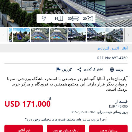
14
30
20
آنتالیا
آکسو
آلتین تاش
REF. No: AYT-4769
اشتراک گذاری
پرینت
گزارش
آپارتمان‌ها در آنتالیا آلتینتاش در مجتمعی با استخر، باشگاه ورزشی، سونا
و موارد دیگر قرار دارند. این مجتمع همچنین به فرودگاه و مرکز خرید
نزدیک است.
از
171.000 USD
قیمت از
148.000 EUR
بروز رسانی قیمت برای
25.06.2026, 08.57
چرا در وب سایت های مختلف قیمت های مختلفی وجود دارد؟
پیشنهاد بدهید
از یک مشاور بپرسید
تور آنلاین