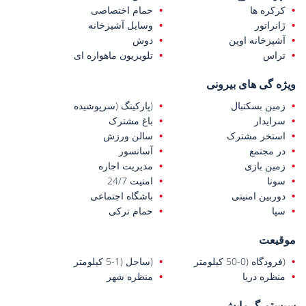
فاصله دارند.
کرکره ها
حمام اختصاصی
ژانراتور
وسایل آشپزخانه
آشپزخانه اوپن
دوش
تراس
تلویزیون ماهواره ای
ویژه گی های بیرونی
زمین بسکتبال
(پارکینگ (سرپوشیده
سرایدار
باغ مشترک
استخر مشترک
سالن ورزش
در مجتمع
آسانسور
زمین بازی
مدیریت اجاره
سونا
امنیت 24/7
دوربین امنیتی
باشگاه اجتماعی
سپا
حمام ترکی
موقیعت
(فرودگاه (0-50 کیلومتر
(ساحل (1-5 کیلومتر
منظره دریا
منظره شهر
سیستم گرمایش