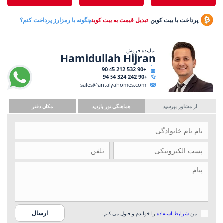
پرداخت با بیت کوین
تبدیل قیمت به بیت کوین
چگونه با رمزارز پرداخت کنم؟
نماینده فروش
Hamidullah Hijran
+90 532 212 45 90
+90 242 324 54 94
sales@antalyahomes.com
از مشاور بپرسید
هماهنگی تور بازدید
مکان دفتر
من
شرایط استفاده
را خواندم و قبول می کنم.