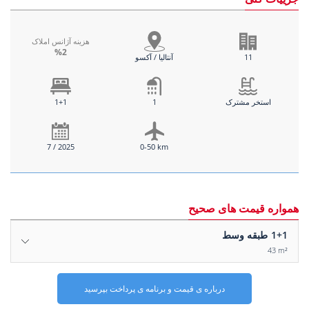
هزینه آژانس املاک
%2
11
آنتالیا / آکسو
استخر مشترک
1
1+1
7 / 2025
0-50 km
همواره قیمت های صحیح
1+1
طبقه وسط
43 m²
درباره ی قیمت و برنامه ی پرداخت بپرسید