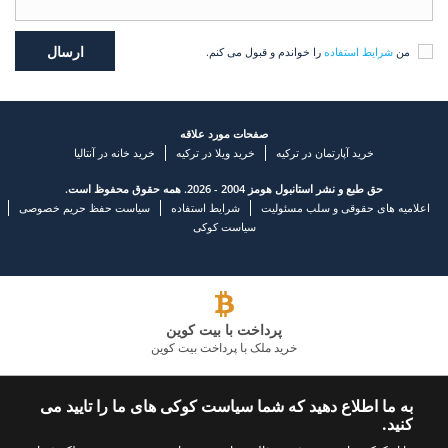
من
شرایط استفاده
را خواندم و قبول می کنم.
صفحات مورد علاقه
خرید آپارتمان در ترکیه
خرید ویلا در ترکیه
خرید خانه در آنتالیا
حق طبع و نشر استانبول هومز 2004 - 2026. همه حقوق محفوظ است.
اعلامیه های حقوقی و سلب مسئولیت
شرایط استفاده
سیاست حفظ حریم خصوصی
سیاست کوکی
پرداخت با بیت کوین
خرید ملک با پرداخت بیت کوین
شرکت املاک و مستغلات پیشرو
به ما اطلاع دهید که شما سیاست کوکی های ما را تایید می
کنید.
با ما تماس بگیرید
ما را دنبال کنید