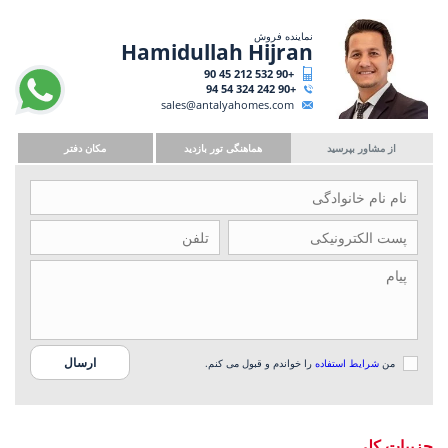
نماینده فروش
Hamidullah Hijran
+90 532 212 45 90
+90 242 324 54 94
sales@antalyahomes.com
از مشاور بپرسید
هماهنگی تور بازدید
مکان دفتر
من
شرایط استفاده
را خواندم و قبول می کنم.
جزییات کلی