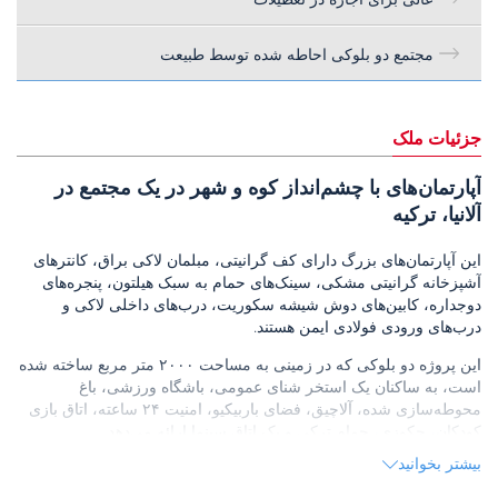
مجتمع دو بلوکی احاطه شده توسط طبیعت
جزئیات ملک
آپارتمان‌های با چشم‌انداز کوه و شهر در یک مجتمع در
آلانیا، ترکیه
این آپارتمان‌های بزرگ دارای کف گرانیتی، مبلمان لاکی براق، کانترهای
آشپزخانه گرانیتی مشکی، سینک‌های حمام به سبک هیلتون، پنجره‌های
دوجداره، کابین‌های دوش شیشه سکوریت، درب‌های داخلی لاکی و
درب‌های ورودی فولادی ایمن هستند.
این پروژه دو بلوکی که در زمینی به مساحت ۲۰۰۰ متر مربع ساخته شده
است، به ساکنان یک استخر شنای عمومی، باشگاه ورزشی، باغ
محوطه‌سازی شده، آلاچیق، فضای باربیکیو، امنیت ۲۴ ساعته، اتاق بازی
کودکان، جکوزی، حمام ترکی و یک اتاق سینما ارائه می‌دهد.
بیشتر بخوانید
این آپارتمان‌ها که در منطقه اوبا آلانیا واقع شده‌اند، در یک محله به
سرعت در حال توسعه و محبوب در بین خارجی‌ها قرار دارند که به دلیل