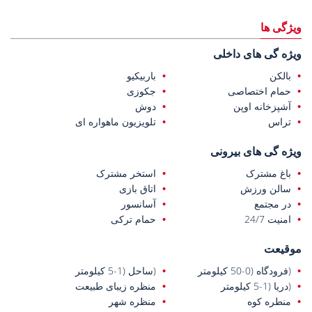
فضای آرام و تعداد رو به رشد کافه‌ها، رستوران‌ها و سوپرمارکت‌هایش
شناخته می‌شود.
ویژگی ها
این
آپارتمان‌های فروشی در آلانیا، ترکیه
، در فاصله ۹۵۰ متری از امکانات
ویژه گی های داخلی
رفاهی روزانه، ۱.۴ کیلومتری از بیمارستان آموزشی و تحقیقاتی آلانیا، ۲.۴
کیلومتری از ساحل، ۵.۳ کیلومتری از مرکز شهر آلانیا و ۳۶ کیلومتری از
بالکن
باربیکیو
فرودگاه قاضی پاشا واقع شده‌اند.
حمام اختصاصی
جکوزی
آشپزخانه اوپن
دوش
تراس
تلویزیون ماهواره ای
ویژه گی های بیرونی
باغ مشترک
استخر مشترک
سالن ورزش
اتاق بازی
در مجتمع
آسانسور
امنیت 24/7
حمام ترکی
موقیعت
(فرودگاه (0-50 کیلومتر
(ساحل (1-5 کیلومتر
(دریا (1-5 کیلومتر
منظره زیبای طبیعت
منطره کوه
منظره شهر