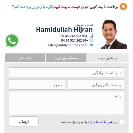
پرداخت با بیت کوین
تبدیل قیمت به بیت کوین
چگونه با رمزارز پرداخت کنم؟
نماینده فروش
Hamidullah Hijran
+90 532 212 45 90
+90 242 324 54 94
sales@antalyahomes.com
از مشاور بپرسید
هماهنگی تور بازدید
مکان دفتر
من
شرایط استفاده
را خواندم و قبول می کنم.