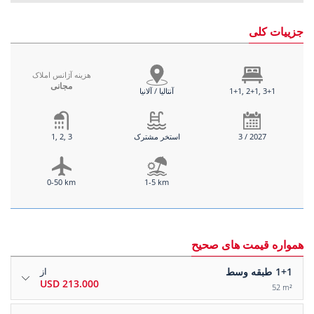
جزییات کلی
هزینه آژانس املاک
مجانی
1+1, 2+1, 3+1
آنتالیا / آلانیا
3 / 2027
استخر مشترک
1, 2, 3
0-50 km
1-5 km
همواره قیمت های صحیح
1+1
طبقه وسط
از
213.000 USD
52 m²