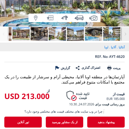
9
4
4
6
آنتالیا
آلانیا
اوبا
REF. No: AYT-4620
اشتراک گذاری
پرینت
گزارش
آپارتمان‌ها در منطقه اوبا آلانیا، محیطی آرام و سرشار از طبیعت را در یک
مجتمع با امکانات متنوع فراهم می‌کنند.
از
213.000 USD
قیمت از
185.000 EUR
بروز رسانی قیمت برای
24.07.2026, 10.30
چرا در وب سایت های مختلف قیمت های مختلفی وجود دارد؟
پیشنهاد بدهید
از یک مشاور بپرسید
تور آنلاین