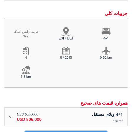
جزییات کلی
هزینه آژانس املاک
%2
4+1
آنتالیا / آلانیا
4
8 / 2015
0-50 km
1-5 km
همواره قیمت های صحیح
4+1
ویلای مستقل
957.000 USD
806.000 USD
350 m²