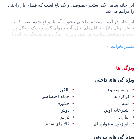
این خانه شامل یک استخر خصوصی و یک باغ است که فضای باز راحتی
را فراهم می‌کند.
این خانه در آلانیا، منطقه ساحلی محبوب آنتالیا، واقع شده است که به
خاطر دریای زلال، خیابان‌های نخل، آب و هوای گرم و سبک زندگی پر
جنب و جوشش شناخته می‌شود و برای زندگی و سرمایه‌گذاری ایده‌آل
است.
بیشتر بخوانید
این
خانه فروشی در آلانیا
۲.۸ کیلومتر از ساحل، ۵.۵ کیلومتر از مرکز
خرید، ۱۷ کیلومتر از مرکز شهر آلانیا و ۲۱ کیلومتر از فرودگاه قاضی پاشا
فاصله دارد.
ویژگی ها
ویژه گی های داخلی
تهویه مطبوع
بالکن
کرکره ها
حمام اختصاصی
مبله
جکوزی
آشپزخانه اوپن
دوش
انباری
تراس
تلویزیون ماهواره ای
کالا های سفید
ویژه گی های بیرونی