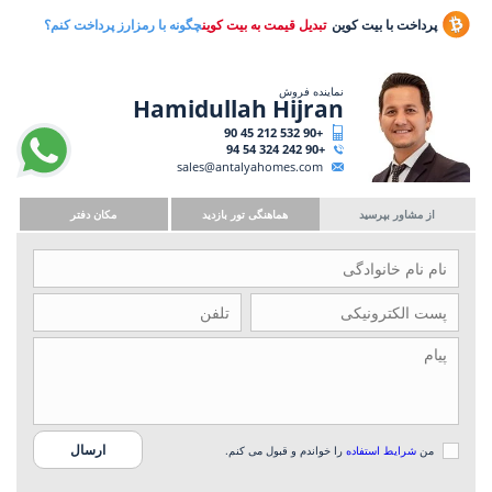
پرداخت با بیت کوین
تبدیل قیمت به بیت کوین
چگونه با رمزارز پرداخت کنم؟
نماینده فروش
Hamidullah Hijran
+90 532 212 45 90
+90 242 324 54 94
sales@antalyahomes.com
از مشاور بپرسید
هماهنگی تور بازدید
مکان دفتر
من
شرایط استفاده
را خواندم و قبول می کنم.