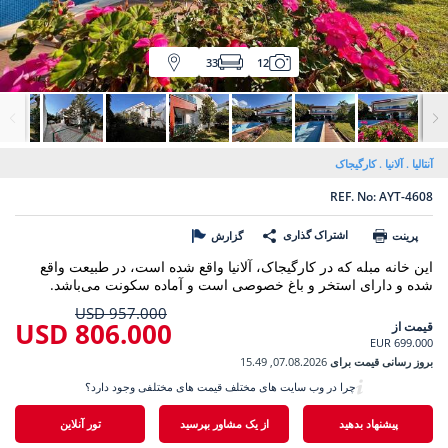
33
12
آنتالیا
آلانیا
کارگیجاک
REF. No: AYT-4608
اشتراک گذاری
پرینت
گزارش
این خانه مبله که در کارگیجاک، آلانیا واقع شده است، در طبیعت واقع
شده و دارای استخر و باغ خصوصی است و آماده سکونت می‌باشد.
957.000 USD
806.000 USD
قیمت از
699.000 EUR
بروز رسانی قیمت برای
07.08.2026, 15.49
چرا در وب سایت های مختلف قیمت های مختلفی وجود دارد؟
پیشنهاد بدهید
از یک مشاور بپرسید
تور آنلاین