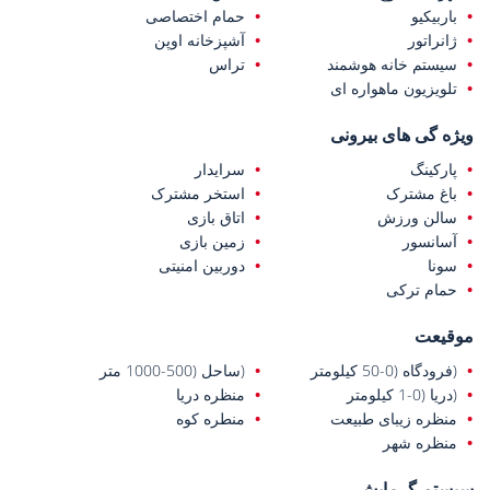
باربیکیو
حمام اختصاصی
ژانراتور
آشپزخانه اوپن
سیستم خانه هوشمند
تراس
تلویزیون ماهواره ای
ویژه گی های بیرونی
پارکینگ
سرایدار
باغ مشترک
استخر مشترک
سالن ورزش
اتاق بازی
آسانسور
زمین بازی
سونا
دوربین امنیتی
حمام ترکی
موقیعت
(فرودگاه (0-50 کیلومتر
(ساحل (500-1000 متر
(دریا (0-1 کیلومتر
منظره دریا
منظره زیبای طبیعت
منطره کوه
منظره شهر
سیستم گرمایش