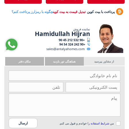
پرداخت با بیت کوین
تبدیل قیمت به بیت کوین
چگونه با رمزارز پرداخت کنم؟
نماینده فروش
Hamidullah Hijran
+90 532 212 45 90
+90 242 324 54 94
sales@antalyahomes.com
از مشاور بپرسید
هماهنگی تور بازدید
مکان دفتر
من
شرایط استفاده
را خواندم و قبول می کنم.