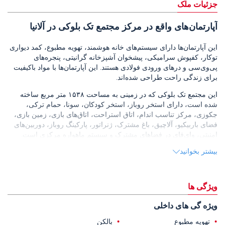
جزئیات ملک
آپارتمان‌های واقع در مرکز مجتمع تک بلوکی در آلانیا
این آپارتمان‌ها دارای سیستم‌های خانه هوشمند، تهویه مطبوع، کمد دیواری
توکار، کفپوش سرامیکی، پیشخوان آشپزخانه گرانیتی، پنجره‌های
پی‌وی‌سی و درهای ورودی فولادی هستند. این آپارتمان‌ها با مواد باکیفیت
برای زندگی راحت طراحی شده‌اند.
این مجتمع تک بلوکی که در زمینی به مساحت ۱۵۳۸ متر مربع ساخته
شده است، دارای استخر روباز، استخر کودکان، سونا، حمام ترکی،
جکوزی، مرکز تناسب اندام، اتاق استراحت، اتاق‌های بازی، زمین بازی،
فضای باربیکیو، آلاچیق، باغ مشترک، ژنراتور، پارکینگ روباز، دوربین‌های
امنیتی، وای‌فای در فضاهای مشترک و سیستم ماهواره مرکزی است.
بیشتر بخوانید
این منطقه که در مرکز آلانیا، آنتالیا واقع شده است، به خاطر سواحل،
مغازه‌های برند، کافه‌ها و خیابان‌های پر جنب و جوش خود در طول روز و
شب مشهور است.
ویژگی ها
این
آپارتمان‌های فروشی در آلانیا، ترکیه
، ۲۵۰ متر با سوپرمارکت‌ها،
داروخانه‌ها، کلینیک‌های بهداشتی، مدارس، کافه‌ها و رستوران‌ها فاصله
ویژه گی های داخلی
دارند؛ ۷۸۰ متر با ساحل کلوپاترا؛ ۱.۸ کیلومتر با قلعه آلانیا؛ ۳.۷ کیلومتر با
مرکز خرید آلانیوم؛ و ۴۰ کیلومتر تا فرودگاه قاضی پاشا.
تهویه مطبوع
بالکن