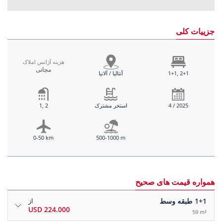
جزییات کلی
هزینه آژانس املاک
مجانی
1+1, 2+1
آنتالیا / آلانیا
4 / 2025
استخر مشترک
1, 2
0-50 km
500-1000 m
همواره قیمت های صحیح
1+1
طبقه وسط
از
224.000 USD
59 m²