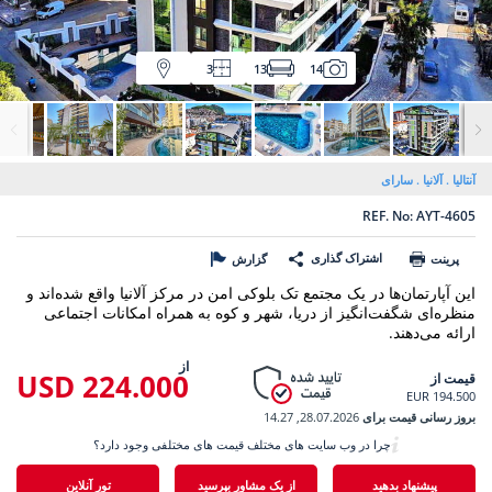
3
13
14
آنتالیا
آلانیا
سارای
REF. No: AYT-4605
اشتراک گذاری
پرینت
گزارش
این آپارتمان‌ها در یک مجتمع تک بلوکی امن در مرکز آلانیا واقع شده‌اند و
منظره‌ای شگفت‌انگیز از دریا، شهر و کوه به همراه امکانات اجتماعی
ارائه می‌دهند.
از
224.000 USD
قیمت از
194.500 EUR
بروز رسانی قیمت برای
28.07.2026, 14.27
چرا در وب سایت های مختلف قیمت های مختلفی وجود دارد؟
پیشنهاد بدهید
از یک مشاور بپرسید
تور آنلاین