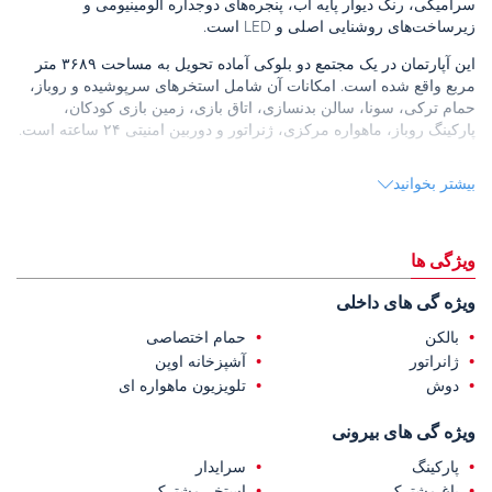
سرامیکی، رنگ دیوار پایه آب، پنجره‌های دوجداره آلومینیومی و
زیرساخت‌های روشنایی اصلی و LED است.
این آپارتمان در یک مجتمع دو بلوکی آماده تحویل به مساحت ۳۶۸۹ متر
مربع واقع شده است. امکانات آن شامل استخرهای سرپوشیده و روباز،
حمام ترکی، سونا، سالن بدنسازی، اتاق بازی، زمین بازی کودکان،
پارکینگ روباز، ماهواره مرکزی، ژنراتور و دوربین امنیتی ۲۴ ساعته است.
این منطقه که در محموتلار، یکی از پرجمعیت‌ترین و به سرعت در حال
بیشتر بخوانید
توسعه آلانیا واقع شده است، به دلیل فضای پر جنب و جوش و محبوبیت
خود در بین مردم محلی و گردشگران شناخته شده است.
این پروژه درست در کنار ساحل، ۳۰۰ متر از بازارها، داروخانه‌ها، کافه‌ها
ویژگی ها
و رستوران‌ها، ۱۳ کیلومتر از مرکز شهر آلانیا، ۲۷ کیلومتر از فرودگاه
قاضی پاشا و ۱۳۵ کیلومتر از فرودگاه آنتالیا فاصله دارد.
ویژه گی های داخلی
بالکن
حمام اختصاصی
ژانراتور
آشپزخانه اوپن
دوش
تلویزیون ماهواره ای
ویژه گی های بیرونی
پارکینگ
سرایدار
باغ مشترک
استخر مشترک