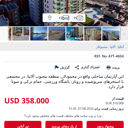
12
15
آنتالیا
آلانیا
محموتلار
REF. No: AYT-4604
اشتراک گذاری
پرینت
گزارش
این آپارتمان ساحلی واقع در محمودلار، منطقه محبوب آلانیا، در مجتمعی
با استخرهای سرپوشیده و روباز، باشگاه ورزشی، حمام ترکی و سونا
قرار دارد.
358.000 USD
قیمت از
310.000 EUR
بروز رسانی قیمت برای
07.08.2026, 15.45
چرا در وب سایت های مختلف قیمت های مختلفی وجود دارد؟
پیشنهاد بدهید
از یک مشاور بپرسید
تور آنلاین