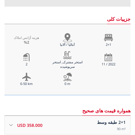
جزییات کلی
هزینه آژانس املاک
%2
2+1
آنتالیا / آلانیا
استخر مشترک, استخر
2
11 / 2022
سرپوشیده
0-50 km
0 m
همواره قیمت های صحیح
2+1
طبقه وسط
358.000 USD
90 m²