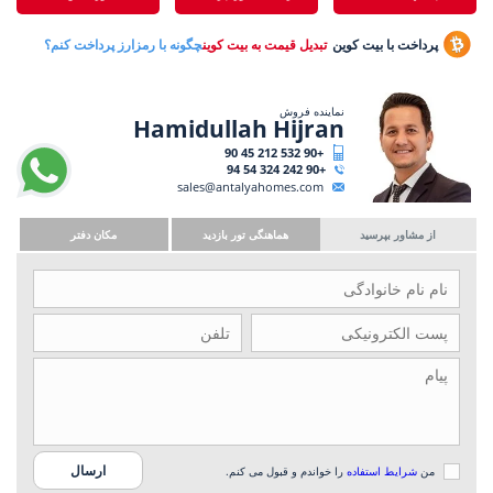
پرداخت با بیت کوین
تبدیل قیمت به بیت کوین
چگونه با رمزارز پرداخت کنم؟
نماینده فروش
Hamidullah Hijran
+90 532 212 45 90
+90 242 324 54 94
sales@antalyahomes.com
از مشاور بپرسید
هماهنگی تور بازدید
مکان دفتر
من
شرایط استفاده
را خواندم و قبول می کنم.