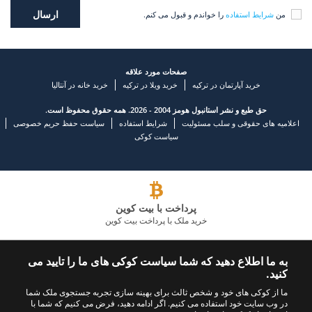
من
شرایط استفاده
را خواندم و قبول می کنم.
صفحات مورد علاقه
خرید آپارتمان در ترکیه
خرید ویلا در ترکیه
خرید خانه در آنتالیا
حق طبع و نشر استانبول هومز 2004 - 2026. همه حقوق محفوظ است.
اعلامیه های حقوقی و سلب مسئولیت
شرایط استفاده
سیاست حفظ حریم خصوصی
سیاست کوکی
پرداخت با بیت کوین
خرید ملک با پرداخت بیت کوین
شرکت املاک و مستغلات پیشرو
به ما اطلاع دهید که شما سیاست کوکی های ما را تایید می
کنید.
با ما تماس بگیرید
ما را دنبال کنید
ما از کوکی های خود و شخص ثالث برای بهینه سازی تجربه جستجوی ملک شما
در وب سایت خود استفاده می کنیم. اگر ادامه دهید، فرض می کنیم که شما با
+902423245494