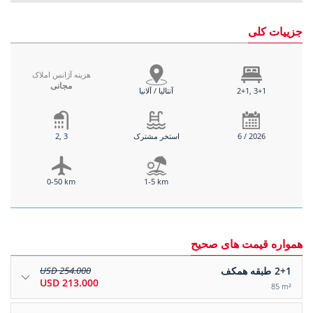
جزییات کلی
هزینه آژانس املاک
مجانی
2+1, 3+1
آنتالیا / آلانیا
6 / 2026
استخر مشترک
2, 3
0-50 km
1-5 km
همواره قیمت های صحیح
2+1
طبقه همکف
254.000 USD
213.000 USD
85 m²