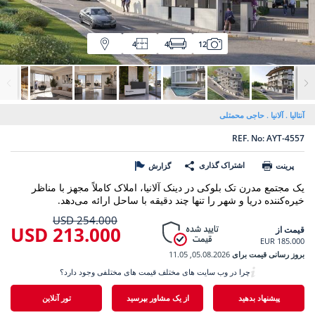
4
4
12
آنتالیا
آلانیا
حاجی محمتلی
REF. No: AYT-4557
اشتراک گذاری
پرینت
گزارش
یک مجتمع مدرن تک بلوکی در دینک آلانیا، املاک کاملاً مجهز با مناظر
خیره‌کننده دریا و شهر را تنها چند دقیقه با ساحل ارائه می‌دهد.
254.000 USD
213.000 USD
قیمت از
185.000 EUR
بروز رسانی قیمت برای
05.08.2026, 11.05
چرا در وب سایت های مختلف قیمت های مختلفی وجود دارد؟
پیشنهاد بدهید
از یک مشاور بپرسید
تور آنلاین