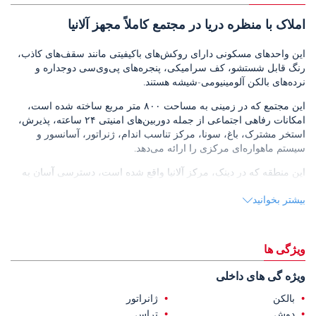
املاک با منظره دریا در مجتمع کاملاً مجهز آلانیا
این واحدهای مسکونی دارای روکش‌های باکیفیتی مانند سقف‌های کاذب،
رنگ قابل شستشو، کف سرامیکی، پنجره‌های پی‌وی‌سی دوجداره و
نرده‌های بالکن آلومینیومی-شیشه هستند.
این مجتمع که در زمینی به مساحت ۸۰۰ متر مربع ساخته شده است،
امکانات رفاهی اجتماعی از جمله دوربین‌های امنیتی ۲۴ ساعته، پذیرش،
استخر مشترک، باغ، سونا، مرکز تناسب اندام، ژنراتور، آسانسور و
سیستم ماهواره‌ای مرکزی را ارائه می‌دهد.
این منطقه که در دینک، مرکز آلانیا واقع شده است، دسترسی آسان به
فروشگاه‌های برند، کافه‌ها، رستوران‌ها و کلیه امکانات رفاهی اجتماعی را
بیشتر بخوانید
فراهم می‌کند. از هر نقطه از مرکز شهر، حدود ده دقیقه پیاده تا دریا
فاصله دارد.
این
ملک فروشی در آلانیا
تنها ۶۰۰ متر از ساحل، ۳.۷ کیلومتر از قلعه
ویژگی ها
آلانیا، ۶ کیلومتر از مرکز خرید آلانیوم و ۴۱.۸ کیلومتر از فرودگاه قاضی
پاشا فاصله دارد.
ویژه گی های داخلی
بالکن
ژانراتور
دوش
تراس