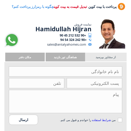
پرداخت با بیت کوین
تبدیل قیمت به بیت کوین
چگونه با رمزارز پرداخت کنم؟
نماینده فروش
Hamidullah Hijran
+90 532 212 45 90
+90 242 324 54 94
sales@antalyahomes.com
از مشاور بپرسید
هماهنگی تور بازدید
مکان دفتر
من
شرایط استفاده
را خواندم و قبول می کنم.