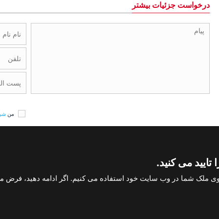
درخواست جزئیات بیشتر
من
شرا
تایید می کنید.
حق طبع و نشر استانبول هومز 2004
خانه در آنتالیا
اعلامیه های حقوقی و سلب مسئولی
ی ملک شما در وب سایت خود استفاده می کنیم. اگر ادامه دهید، فرض م
با ما تماس بگیرید
+902423245494
ما را دنبال کنید