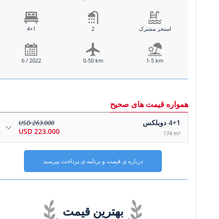
استخر مشترک
2
4+1
6 / 2022
0-50 km
1-5 km
همواره قیمت های صحیح
4+1
دوبلکس
263.000 USD
223.000 USD
174 m²
درباره ی قیمت و برنامه ی پرداخت بپرسید
بهترین قیمت