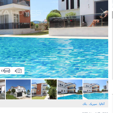
17
4
آنتالیا
سیریک
بلک