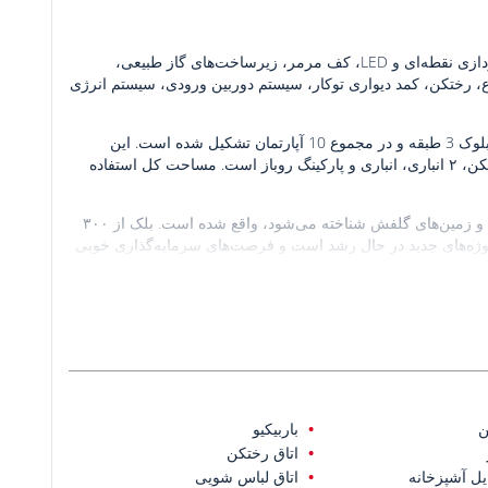
این آپارتمان دارای درب فولادی، پنجره‌های پی‌وی‌سی با کرکره برقی، نورپردازی نقطه‌ای و LED، کف مرمر، زیرساخت‌های گاز طبیعی،
 ماشین ظرفشویی، 4 دستگاه تهویه مطبوع، رختکن، کمد دیواری توکار، سیستم دوربین ورودی، سیستم انرژی
این مجتمع در زمینی به مساحت 1613 متر مربع با استخر واقع شده و از 3 بلوک 3 طبقه و در مجموع 10 آپارتمان تشکیل شده است. این
آپارتمان دارای ۴ اتاق خواب، یک اتاق نشیمن، آشپزخانه اوپن، ۲ حمام، ۳ بالکن، ۲ انباری، انباری و پارکینگ روباز است. مساحت کل استفاده
این آپارتمان در بلک، آنتالیا، یک مقصد گردشگری محبوب که به خاطر هتل‌ها و زمین‌های گلفش شناخته می‌شود، واقع شده است. بلک از ۳۰۰
 پروژه‌های جدید در حال رشد است و فرصت‌های سرمایه‌گذاری خوبی
در فاصله پیاده‌روی از فروشگاه‌های مواد غذایی، رستوران‌ها و امکانات اجتماعی قرار دارد. ۳۸ کیلومتر تا مرکز
شهر آنتالیا، ۳۲ کیلومتر تا فرودگاه آنتالیا، ۷.۵ کیلومتر تا سرزمین افسانه‌ها، ۳ کیلومتر تا ساحل عمومی بلک و ۲.۵ کیلومتر تا زمین‌های گلف
ن
باربیکیو
اتاق رختکن
ل آشپزخانه
اتاق لباس شویی