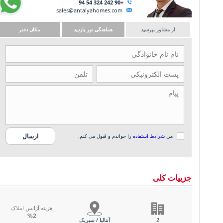
+90 242 324 54 94
sales@antalyahomes.com
از مشاور بپرسید
هماهنگی تور بازدید
مکان دفتر
من
شرایط استفاده
را خواندم و قبول می کنم.
جزییات کلی
هزینه آژانس املاک
%2
2
آنتالیا / سیریک