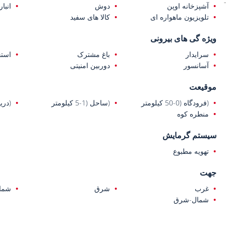
آشپزخانه اوپن
دوش
انبا
تلویزیون ماهواره ای
کالا های سفید
ویژه گی های بیرونی
سرایدار
باغ مشترک
است
آسانسور
دوربین امنیتی
موقیعت
(فرودگاه (0-50 کیلومتر
(ساحل (1-5 کیلومتر
(دریا (1-5 ک
منطره کوه
سیستم گرمایش
تهویه مطبوع
جهت
غرب
شرق
شما
شمال-شرق