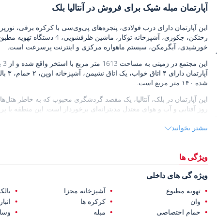
آپارتمان مبله شیک برای فروش در آنتالیا بلک
رختکن، جکوزی، آشپزخانه توکار،
خورشیدی، آبگرمکن، سیستم ماهواره مرکزی و اینترنت پرسرعت است.
شده ۱۴۰ متر مربع است.
روز آفتابی و آب و هوای معتدل مدیترانه‌ای برخوردار است. این منطقه با
را ارائه می‌دهد.
بیشتر بخوانید
آپارتمان فروشی در آنتالیا بلک
فاصله دارد.
ویژگی ها
ویژه گی های داخلی
تهویه مطبوع
آشپزخانه مجزا
بالک
وان
کرکره ها
انبار
حمام اختصاصی
مبله
وسای