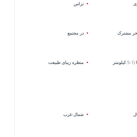
ری
تراس
خر مشترک
در مجتمع
یلومتر
منظره زیبای طبیعت
ل
شمال-غرب