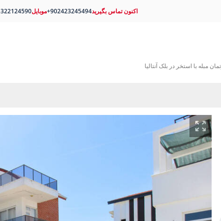
اکنون تماس بگیرید
+902423245494
موبایل
5322124590
تمان مبله با استخر در بلک آنتالیا