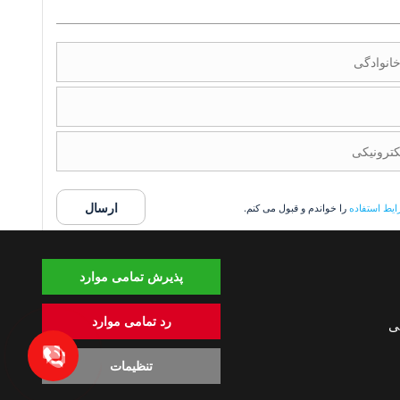
یط استفاده
را خواندم و قبول می کنم.
پذیرش تمامی موارد
 - 2026. همه حقوق محفوظ است.
ت
شرایط استفاده
سیاست حفظ حریم خصوصی
سیاست کوکی
رد تمامی موارد
ی
تنظیمات