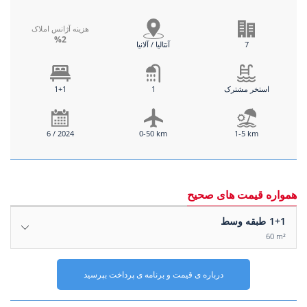
هزینه آژانس املاک
%2
7
آنتالیا / آلانیا
استخر مشترک
1
1+1
6 / 2024
0-50 km
1-5 km
همواره قیمت های صحیح
1+1
طبقه وسط
60 m²
درباره ی قیمت و برنامه ی پرداخت بپرسید