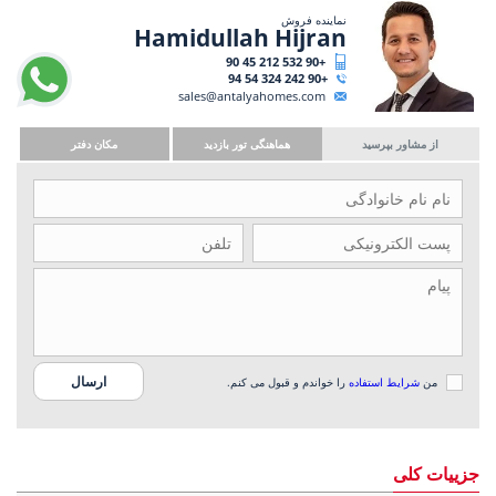
نماینده فروش
Hamidullah Hijran
+90 532 212 45 90
+90 242 324 54 94
sales@antalyahomes.com
از مشاور بپرسید
هماهنگی تور بازدید
مکان دفتر
من
شرایط استفاده
را خواندم و قبول می کنم.
جزییات کلی