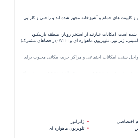
و کابینت های حمام و آشپزخانه مجهز شده اند و راحتی و کارایی
ر زمینی به مساحت 1.841 متر مربع ساخته شده است. امکانات عبارتند از استخر روباز، منطقه باربیکیو،
پارکینگ در فضای باز، مرکز تناسب اندام، سونا، و حمام ترکی. دوربین های امنیتی، ژنراتور، تلویزیون ماهواره ای و WI-FI (در فضاهای مشترک)
ا سواحل شنی، امکانات اجتماعی و مراکز خرید، مکانی محبوب برای
در 650 متری ساحل، 450 متری مغازه ها، بازارها و داروخانه ها، 10 کیلومتری مرکز آلانیا، 35 کیلومتری فرودگاه
م اختصاصی
ژانراتور
س
تلویزیون ماهواره ای