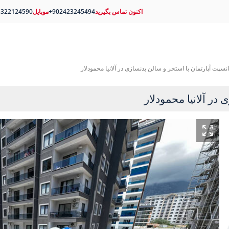
اکنون تماس بگیرید
+902423245494
موبایل
5322124590
نسپت آپارتمان با استخر و سالن بدنسازی در آلانیا محمودلار
در آلانیا محمودلار