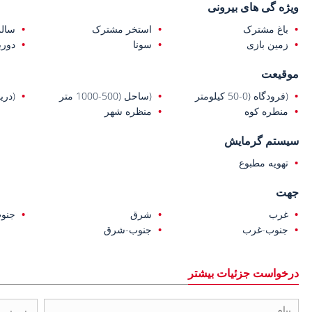
ویژه گی های بیرونی
باغ مشترک
استخر مشترک
سال
زمین بازی
سونا
دورب
موقیعت
(فرودگاه (0-50 کیلومتر
(ساحل (500-1000 متر
(دریا (0-1 ک
منطره کوه
منظره شهر
سیستم گرمایش
تهویه مطبوع
جهت
غرب
شرق
جنو
جنوب-غرب
جنوب-شرق
درخواست جزئیات بیشتر