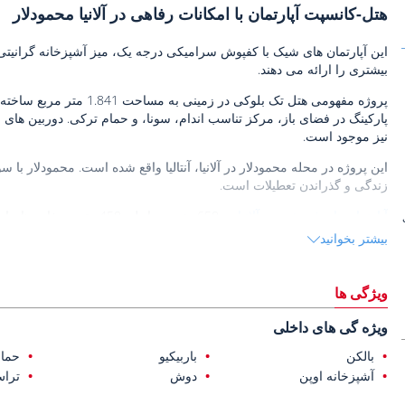
هتل-کانسپت آپارتمان با امکانات رفاهی در آلانیا محمودلار
این آپارتمان های شیک با کفپوش سرامیکی درجه یک، میز آشپزخانه گرانیتی 
بیشتری را ارائه می دهند.
پروژه مفهومی هتل تک بلوکی د
نیز موجود است.
این پروژه در محله محمودلار در آلانیا، آنتالیا واقع شده است. محمودلار ب
زندگی و گذراندن تعطیلات است.
آپارتمان های فروشی در آلانیا
گازی پاشا و 125 کیلومتری فرودگاه آنتالیا قرار دارند.
بیشتر بخوانید
ویژگی ها
ویژه گی های داخلی
بالکن
باربیکیو
حما
آشپزخانه اوپن
دوش
ترا