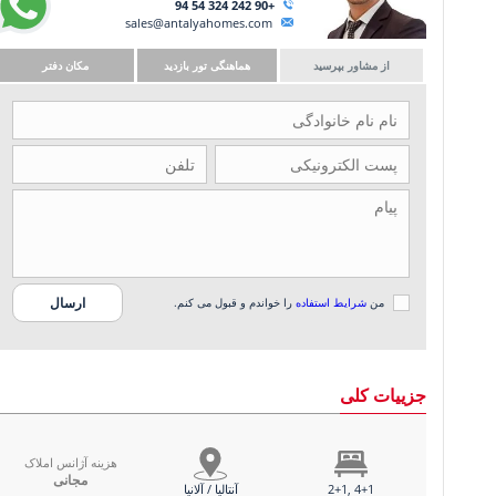
+90 242 324 54 94
sales@antalyahomes.com
از مشاور بپرسید
هماهنگی تور بازدید
مکان دفتر
من
شرایط استفاده
را خواندم و قبول می کنم.
جزییات کلی
هزینه آژانس املاک
مجانی
2+1, 4+1
آنتالیا / آلانیا