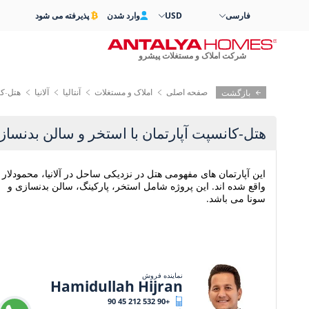
فارسی
USD
وارد شدن
پذیرفته می شود
شرکت املاک و مستغلات پیشرو
صفحه اصلی
املاک و مستغلات
آنتالیا
آلانیا
هتل-کا
بازگشت
هتل-کانسپت آپارتمان با استخر و سالن بدنسازی 
این آپارتمان های مفهومی هتل در نزدیکی ساحل در آلانیا، محمودلار
واقع شده اند. این پروژه شامل استخر، پارکینگ، سالن بدنسازی و
سونا می باشد.
نماینده فروش
Hamidullah Hijran
+90 532 212 45 90