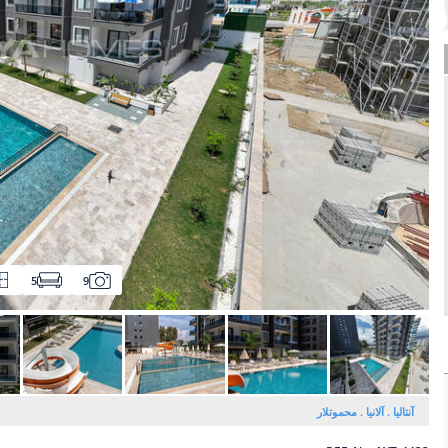
5
9
آنتالیا
آلانیا
محموتلار