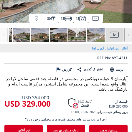
30
13
13
آنتالیا
موراتپاشا
گوزل اوبا
REF. No: AYT-4311
اشتراک گذاری
پرینت
گزارش
آپارتمان 3 خوابه دوبلکس در مجتمعی در فاصله چند قدمی ساحل لارا در
آنتالیا واقع شده است. این مجموعه شامل استخر، مرکز تناسب اندام و
پارکینگ می باشد.
354.000 USD
329.000 USD
قیمت از
285.000 EUR
بروز رسانی قیمت برای
21.07.2026, 13.00
چرا در وب سایت های مختلف قیمت های مختلفی وجود دارد؟
پیشنهاد بدهید
از یک مشاور بپرسید
تور آنلاین