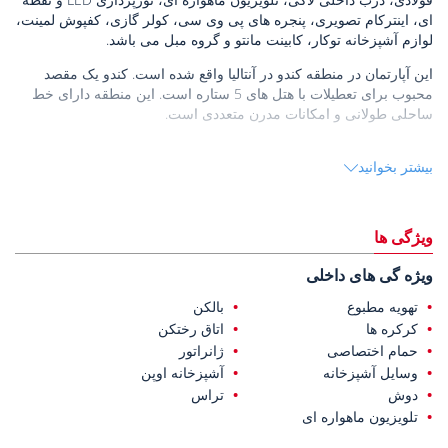
ای، اینترکام تصویری، پنجره های پی وی سی، کولر گازی، کفپوش لمینت،
لوازم آشپزخانه توکار، کابینت مانتو و گروه مبل می باشد.
این آپارتمان در منطقه کندو در آنتالیا واقع شده است. کندو یک مقصد
محبوب برای تعطیلات با هتل های 5 ستاره است. این منطقه دارای خط
ساحلی طولانی و امکانات مدرن متعددی است.
آپارتمان برای فروش در آنتالیا
در فاصله چند قدمی امکانات اجتماعی
بیشتر بخوانید
قرار دارد. همچنین 900 متر تا ساحل لارا، 5 کیلومتر تا بیمارستان آناتولی،
7 کیلومتر تا آبشار دودن، 9 کیلومتر تا مرکز خرید TerraCity، 10 کیلومتر
تا فرودگاه بین المللی آنتالیا، و 15 کیلومتر تا مرکز شهر آنتالیا فاصله
دارند.
ویژگی ها
ویژه گی های داخلی
تهویه مطبوع
بالکن
کرکره ها
اتاق رختکن
حمام اختصاصی
ژانراتور
وسایل آشپزخانه
آشپزخانه اوپن
دوش
تراس
تلویزیون ماهواره ای