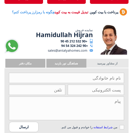
پرداخت با بیت کوین
تبدیل قیمت به بیت کوین
چگونه با رمزارز پرداخت کنم؟
نماینده فروش
Hamidullah Hijran
+90 532 212 45 90
+90 242 324 54 94
sales@antalyahomes.com
از مشاور بپرسید
هماهنگی تور بازدید
مکان دفتر
من
شرایط استفاده
را خواندم و قبول می کنم.