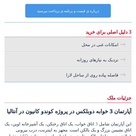
درباره ی قیمت و برنامه ی پرداخت بپرسید
3 دلیل اصلی برای خرید
امکانات غنی در محل
نزدیک به نیازهای روزانه
فاصله پیاده روی از ساحل لارا
جزئیات ملک
آپارتمان 3 خوابه دوبلکس در پروژه کوندو کانیون در آنتالیا
این آپارتمان شامل 3 اتاق خواب، یک اتاق رختکن، یک آشپزخانه اوپن، یک
اتاق نشیمن بزرگ و یک بالکن است. مجهز به اینترنت، درب بیرونی
فولادی، درب داخلی لاکی، تلویزیون ماهواره ای، نورپردازی LED و نقطه