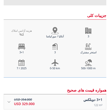
جزییات کلی
هزینه آژانس املاک
%2
3
آنتالیا / موراتپاشا
استخر مشترک
3
3+1
7 / 2025
0-50 km
500-1000 m
همواره قیمت های صحیح
3+1
دوبلکس
354.000 USD
329.000 USD
122 m²