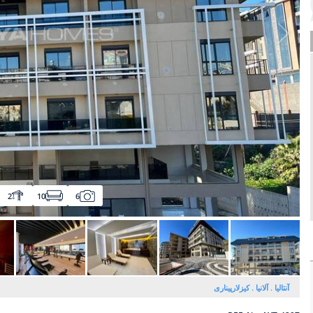
2
10
6
آنتالیا
آلانیا
کیزلارپیناری