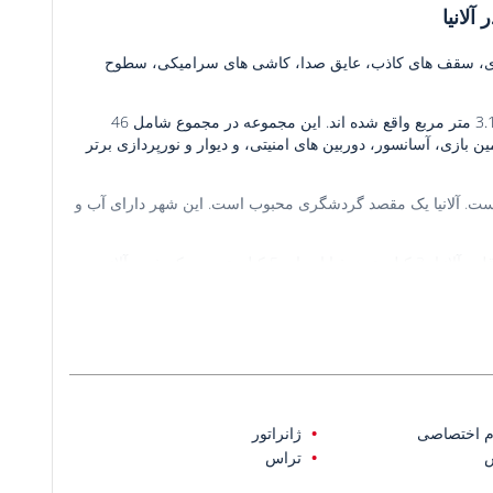
آلانیا
ولادی، سقف های کاذب، عایق صدا، کاشی های سرامیکی، سطوح
این آپارتمان ها در یک مجتمع 2 بلوکی ساخته شده در زمینی به مساحت 3.120 متر مربع واقع شده اند. این مجموعه در مجموع شامل 46
ین بازی، آسانسور، دوربین های امنیتی، و دیوار و نورپردازی برتر
شده است. آلانیا یک مقصد گردشگری محبوب است. این شهر دارای آب و
در 557 متری ساحل کلئوپاترا، 2.8 کیلومتری قلعه آلانیا، 3 کیلومتری خیابان بار، 5 کیلومتری مرکز خرید آلانیوم، و
م اختصاصی
ژانراتور
تراس