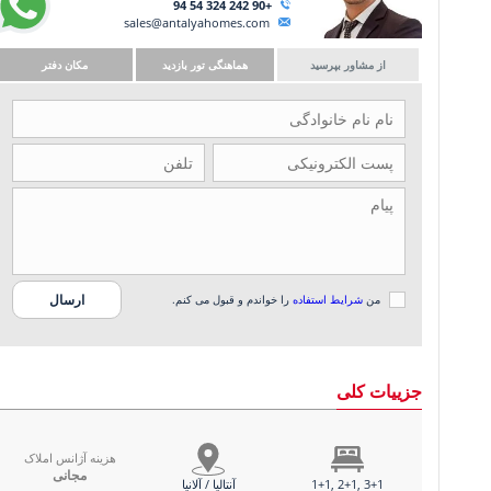
+90 242 324 54 94
sales@antalyahomes.com
از مشاور بپرسید
هماهنگی تور بازدید
مکان دفتر
من
شرایط استفاده
را خواندم و قبول می کنم.
جزییات کلی
هزینه آژانس املاک
مجانی
1+1, 2+1, 3+1
آنتالیا / آلانیا