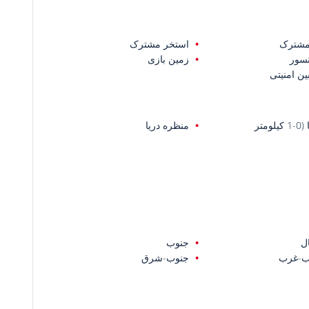
مشترک
استخر مشترک
سور
زمین بازی
ین امنیتی
یلومتر
منظره دریا
ل
جنوب
ب-غرب
جنوب-شرق