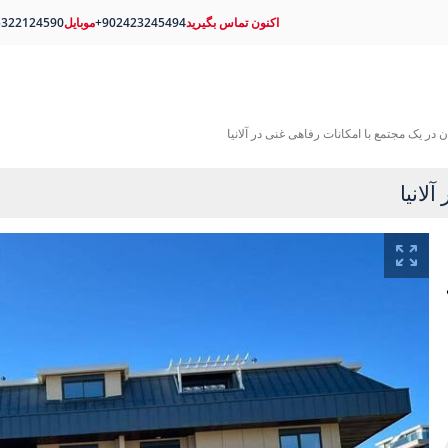
اکنون تماس بگیرید
+902423245494
موبایل
5322124590
ن در یک مجتمع با امکانات رفاهی غنی در آلانیا
لانیا