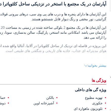
آپارتمان در یک مجتمع با استخر در نزدیکی ساحل کلئوپاترا در 
این آپارتمان ها دارای پنجره ها و درب های پی وی سی، درهای بیرونی ف
گرانیتی، نور مخفی و رنگ دیوار قابل شستشو هستند.
آپارتمان می باشد. امکاناتی مانند استخر، پارکینگ، سالن بدنسازی، سونا، زم
را ارائه می دهد.
این پروژه در فاصله ای نزدیک از ساحل کلئوپاترا در آلانیا، آنتالیا واقع 
هوای مدیترانه ای جذاب، جاذبه های تاریخی و شگفتی های طبیعی است.
آپارتمان های فروشی در آلانیا
40.8 کیلومتری فرودگاه بین المللی آلانیا-گازیپاشا قرار دارند.
بیشتر بخوانید
ویژگی ها
ویژه گی های داخلی
تهویه مطبوع
بالکن
حما
جکوزی
آشپزخانه اوپن
دوش
تلویزیون ماهواره ای