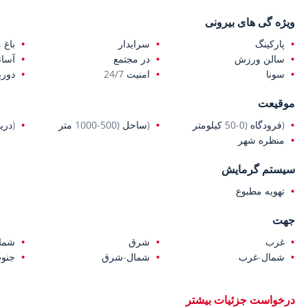
ویژه گی های بیرونی
پارکینگ
سرایدار
باغ 
سالن ورزش
در مجتمع
آسان
سونا
امنیت 24/7
دورب
موقیعت
(فرودگاه (0-50 کیلومتر
(ساحل (500-1000 متر
(دریا (0-1 ک
منظره شهر
سیستم گرمایش
تهویه مطبوع
جهت
غرب
شرق
شما
شمال-غرب
شمال-شرق
جنو
درخواست جزئیات بیشتر