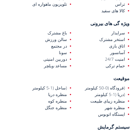
تراس
تلویزیون ماهواره ای
محیطی آرام ارائه می‌دهد. با ادامه روند توسعه منطقه دمیرداش و
افزایش توجه سرمایه‌گذاران بین‌المللی، این آپارتمان‌ها از پتانسیل بالایی
کالا های سفید
برای درآمد اجاره‌ای و افزایش ارزش در بلندمدت برخوردار هستند.
ویژه گی های بیرونی
سرایدار
باغ مشترک
استخر مشترک
سالن ورزش
اتاق بازی
در مجتمع
آسانسور
سونا
امنیت 24/7
دوربین امنیتی
حمام ترکی
مساعد-ویلچر
موقیعت
(فرودگاه (0-50 کیلومتر
(ساحل (1-5 کیلومتر
(دریا (1-5 کیلومتر
منظره دریا
منظره زیبای طبیعت
منطره کوه
منظره شهر
منظره جنگل
ایستگاه اتوبوس
سیستم گرمایش