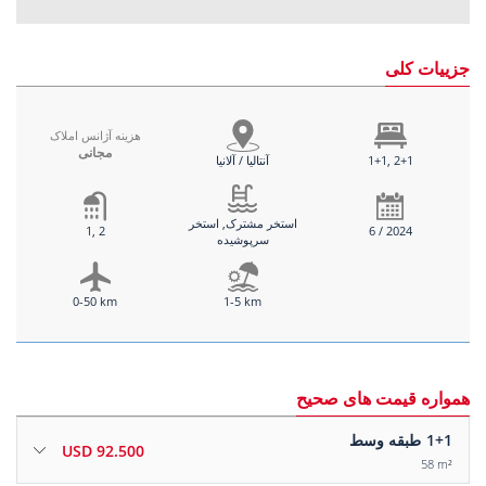
جزییات کلی
هزینه آژانس املاک
مجانی
1+1, 2+1
آنتالیا / آلانیا
استخر مشترک, استخر
1, 2
6 / 2024
سرپوشیده
0-50 km
1-5 km
همواره قیمت های صحیح
1+1
طبقه وسط
92.500 USD
58 m²