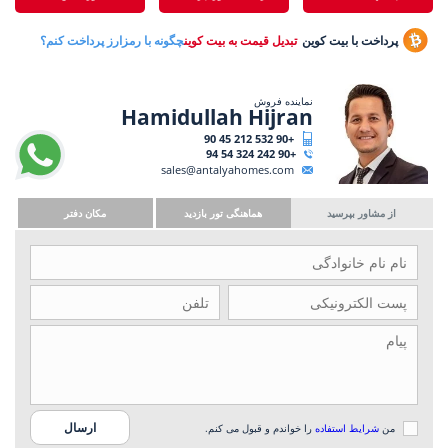
پرداخت با بیت کوین
تبدیل قیمت به بیت کوین
چگونه با رمزارز پرداخت کنم؟
نماینده فروش
Hamidullah Hijran
+90 532 212 45 90
+90 242 324 54 94
sales@antalyahomes.com
از مشاور بپرسید
هماهنگی تور بازدید
مکان دفتر
من
شرایط استفاده
را خواندم و قبول می کنم.