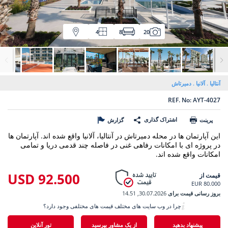
4
8
20
آنتالیا
آلانیا
دمیرتاش
REF. No: AYT-4027
اشتراک گذاری
پرینت
گزارش
این آپارتمان ها در محله دمیرتاش در آنتالیا، آلانیا واقع شده اند. آپارتمان ها
در پروژه ای با امکانات رفاهی غنی در فاصله چند قدمی دریا و تمامی
امکانات واقع شده اند.
92.500 USD
قیمت از
80.000 EUR
بروز رسانی قیمت برای
30.07.2026, 14.51
چرا در وب سایت های مختلف قیمت های مختلفی وجود دارد؟
پیشنهاد بدهید
از یک مشاور بپرسید
تور آنلاین