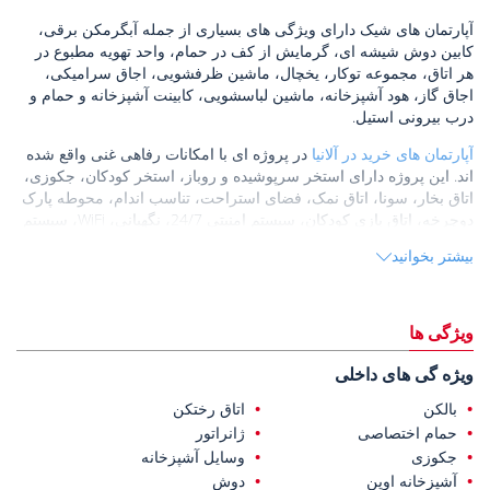
آپارتمان های شیک دارای ویژگی های بسیاری از جمله آبگرمکن برقی،
کابین دوش شیشه ای، گرمایش از کف در حمام، واحد تهویه مطبوع در
هر اتاق، مجموعه توکار، یخچال، ماشین ظرفشویی، اجاق سرامیکی،
اجاق گاز، هود آشپزخانه، ماشین لباسشویی، کابینت آشپزخانه و حمام و
درب بیرونی استیل.
آپارتمان های خرید در آلانیا
در پروژه ای با امکانات رفاهی غنی واقع شده
اند. این پروژه دارای استخر سرپوشیده و روباز، استخر کودکان، جکوزی،
اتاق بخار، سونا، اتاق نمک، فضای استراحت، تناسب اندام، محوطه پارک
دوچرخه، اتاق بازی کودکان، سیستم امنیتی 24/7، نگهبانی، WiFi، سیستم
ماهواره ای، نمای بیرونی می باشد. نورپردازی و محوطه سازی ویژه
بیشتر بخوانید
آپارتمان های نوساز در محله دمیرتاش در منطقه معروف آلانیا در سراسر
جهان واقع شده اند. دمیرتاش با موقعیت مناسب خود یکی از مکان های
ایده آل برای زندگی و سرمایه گذاری است. این منطقه دارای بسیاری از
ویژگی ها
امکانات روزانه و اجتماعی است.
ویژه گی های داخلی
این آپارتمان ها در 750 متری مرکز بهداشت، داروخانه و بازار، 1.2
کیلومتر تا دریا، 17 کیلومتر تا فرودگاه گازیپاسا، 18 کیلومتر تا مرکز خرید
بالکن
اتاق رختکن
آلانیوم، و 20 کیلومتر تا قلعه آلانیا قرار دارند.
حمام اختصاصی
ژانراتور
جکوزی
وسایل آشپزخانه
این پروژه با مفهوم هتلی، امکانات رفاهی گسترده در مجموعه و نزدیکی
آشپزخانه اوپن
دوش
به ساحل و فرودگاه قاضی‌پاشا، سبک زندگی راحت مدیترانه‌ای را در