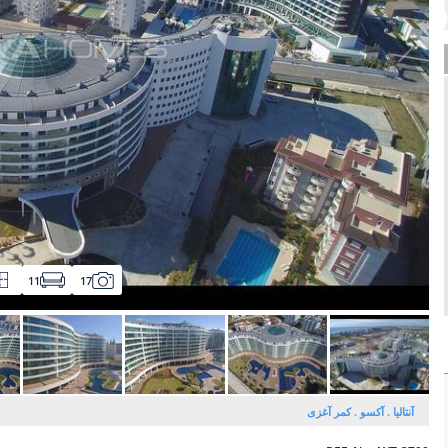
11
17
آنتالیا
آکسو
کمر آغزی