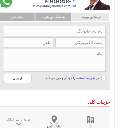
+90 242 324 54 94
sales@antalyahomes.com
از مشاور بپرسید
هماهنگی تور بازدید
مکان دفتر
من
شرایط استفاده
را خواندم و قبول می کنم.
جزییات کلی
هزینه آژانس املاک
%2
8
آنتالیا / آکسو