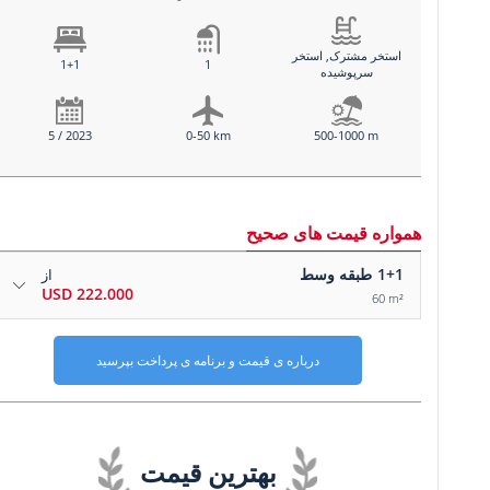
استخر مشترک, استخر
1+1
1
سرپوشیده
5 / 2023
0-50 km
500-1000 m
همواره قیمت های صحیح
1+1
طبقه وسط
از
222.000 USD
60 m²
درباره ی قیمت و برنامه ی پرداخت بپرسید
بهترین قیمت