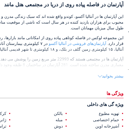
آپارتمان در فاصله پیاده روی از دریا در مجتمعی هتل مانند
این آپارتمان ها در آنتالیا آکسو، کوندو واقع شده اند که سبک زندگی مدرن و
طول سال میزبان مهمانان است.
این مجموعه لوکس در فاصله کوتاهی پیاده روی از امکاناتی مانند بازارها، ر
قرار دارد.
آپارتمان‌های فروشی در آنتالیا آکسو
آنتالیا، ۱۵ کیلومتری زمین گلف در بلک، و ۱۸ کیلومتری تا شهر قدیمی آنتالیا قرار دارند.
آپارتمان ها در مجتمعی هستند که 22993 متر مربع
معماری مدرن ساخته شده 
ایده آل ارائه می دهد که دسترسی آسان به سایر امکاناتی که ممکن است به آ
بیشتر بخوانید
این مجموعه دارای خدمات امنیتی، دوربین های امنیتی، پارکینگ سرپوشیده و
زمین بازی برای کودکان، زمین بسکتبال و تنیس، استخر روباز با سرسره، حم
بازار، کافه و یک ساحل خصوصی برای ساکنین است. مجموعه ای که با مفه
ویژگی ها
دهد که دارای امکانات رفاهی غنی است.
ویژه گی های داخلی
تهویه مطبوع
بالکن
کرکر
حمام اختصاصی
مبله
ژانر
آشپزخانه اوپن
دوش
ترا