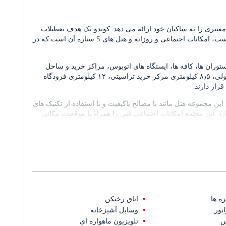
 معتبری را به ساکنان خود ارائه می دهد. کوندو یک هدف تعطیلات
محبوب برای هزاران بازدید کننده در هر سال است که ناشی از موقعیت مناسب، امکانات اجتماعی و روزانه و هتل های 5 ستاره آن است که در
ستوران ها، کافه ها، ایستگاه های اتوبوس، مراکز خرید و ساحل
در ۷ کیلومتری بیمارستان آناتولی، ۸٫۵ کیلومتری مرکز خرید تراسیتی، ۱۲ کیلومتری فرودگاه
 زمین را پوشش می دهد. این مجموعه هتل مانند با مصالح باکیفیت و با استفاده از تکنیک های
است. 281 آپارتمان در ساختمان 8 طبقه وجود دارد. این مجتمع امکانات اجتماعی غنی را همراه با موقعیت مکانی
ن نیاز داشته باشید را ارائه می دهد.
 روباز، آسانسور، پذیرش، لابی، استخرهای سرپوشیده و روباز،
ام ترکی، سونا، آبگرم، آرایشگاه، سالن تناسب اندام، رستوران،
وم هتل مانند طراحی شده است، سبک زندگی معتبری را ارائه می
ه ها
اتاق رختکن
اتور
وسایل آشپزخانه
س
تلویزیون ماهواره ای