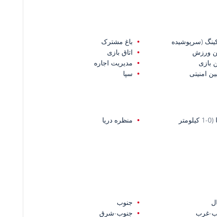
کینگ (سرپوشیده
باغ مشترک
ن ورزش
اتاق بازی
 بازی
مدیریت اجاره
ین امنیتی
سپا
یلومتر
منظره دریا
ل
جنوب
ب-غرب
جنوب-شرق