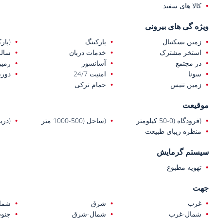
کالا های سفید
ویژه گی های بیرونی
زمین بسکتبال
پارکینگ
(پار
استخر مشترک
خدمات دربان
سال
در مجتمع
آسانسور
زمین
سونا
امنیت 24/7
دورب
زمین تنیس
حمام ترکی
موقیعت
(فرودگاه (0-50 کیلومتر
(ساحل (500-1000 متر
(دریا (0-1 ک
منظره زیبای طبیعت
سیستم گرمایش
تهویه مطبوع
جهت
غرب
شرق
شما
شمال-غرب
شمال-شرق
جنو