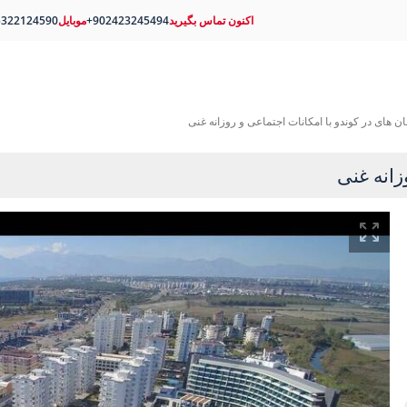
اکنون تماس بگیرید
+902423245494
موبایل
5322124590
مان های در کوندو با امکانات اجتماعی و روزانه غنی
زانه غنی