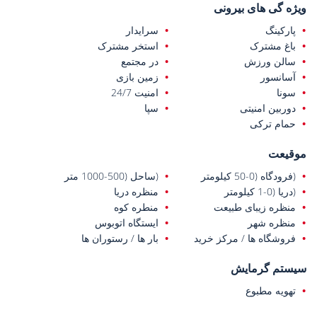
ویژه گی های بیرونی
پارکینگ
سرایدار
باغ مشترک
استخر مشترک
سالن ورزش
در مجتمع
آسانسور
زمین بازی
سونا
امنیت 24/7
دوربین امنیتی
سپا
حمام ترکی
موقیعت
(فرودگاه (0-50 کیلومتر
(ساحل (500-1000 متر
(دریا (0-1 کیلومتر
منظره دریا
منظره زیبای طبیعت
منطره کوه
منظره شهر
ایستگاه اتوبوس
فروشگاه ها / مرکز خرید
بار ها / رستوران ها
سیستم گرمایش
تهویه مطبوع