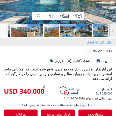
6
13
15
آنتالیا
آلانیا
کارگیجاک
REF. No: AYT-3545
اشتراک گذاری
پرینت
گزارش
این آپارتمان لوکس در یک مجتمع مدرن واقع شده است که امکاناتی مانند
استخر سرپوشیده و روباز، سالن بدنسازی و زمین تنیس را در کارگیجاک
ارائه می دهد.
از
340.000 USD
قیمت از
295.000 EUR
بروز رسانی قیمت برای
16.06.2026, 16.44
چرا در وب سایت های مختلف قیمت های مختلفی وجود دارد؟
پیشنهاد بدهید
از یک مشاور بپرسید
تور آنلاین