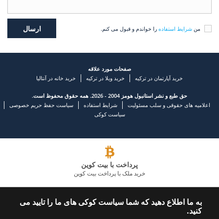
من
شرایط استفاده
را خواندم و قبول می کنم.
صفحات مورد علاقه
خرید آپارتمان در ترکیه
خرید ویلا در ترکیه
خرید خانه در آنتالیا
حق طبع و نشر استانبول هومز 2004 - 2026. همه حقوق محفوظ است.
اعلامیه های حقوقی و سلب مسئولیت
شرایط استفاده
سیاست حفظ حریم خصوصی
سیاست کوکی
پرداخت با بیت کوین
خرید ملک با پرداخت بیت کوین
شرکت املاک و مستغلات پیشرو
به ما اطلاع دهید که شما سیاست کوکی های ما را تایید می
کنید.
با ما تماس بگیرید
ما را دنبال کنید