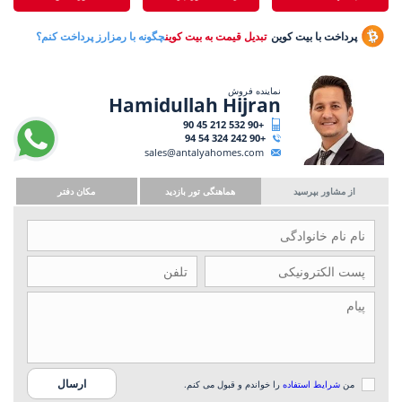
پرداخت با بیت کوین
تبدیل قیمت به بیت کوین
چگونه با رمزارز پرداخت کنم؟
نماینده فروش
Hamidullah Hijran
+90 532 212 45 90
+90 242 324 54 94
sales@antalyahomes.com
از مشاور بپرسید
هماهنگی تور بازدید
مکان دفتر
من
شرایط استفاده
را خواندم و قبول می کنم.