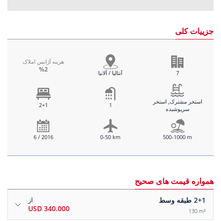
جزییات کلی
هزینه آژانس املاک
%2
7
آنتالیا / آلانیا
استخر مشترک, استخر
2+1
1
سرپوشیده
6 / 2016
0-50 km
500-1000 m
همواره قیمت های صحیح
2+1
طبقه وسط
از
340.000 USD
130 m²