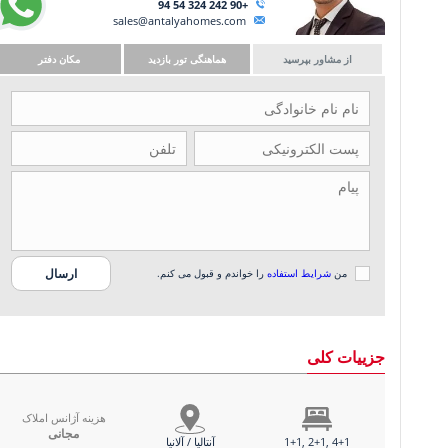
+90 242 324 54 94
sales@antalyahomes.com
از مشاور بپرسید
هماهنگی تور بازدید
مکان دفتر
من
شرایط استفاده
را خواندم و قبول می کنم.
جزییات کلی
هزینه آژانس املاک
مجانی
1+1, 2+1, 4+1
آنتالیا / آلانیا