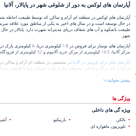
آپارتمان های لوکس به دور از شلوغی شهر در پایالار، آلانیا
آپارتمان های لوکس در منطقه ای آرام و ساکن که توسط طبیعت احاطه شده اس
در حال توسعه است و در سال های اخیر به یکی از مناطق مورد علاقه سرمای
طبیعت باشکوه و آب های شفاف دریای مدیترانه شهرت دارد. پایالار در حال 
شهر.
مرکز آلانیا، 16.5 کیلومتری از مرکز خرید آلانیوم و 52 کیلومتری از فرودگاه آلانیا-قاضی پاشا قرار دارند.
آپارتمان های برای فروش در آلانیا
در مجتمعی در منطقه ای آرام و ساکن در پ
فراوان، باغ بزرگ و با دقت محوطه سازی شده، استخر شنا با کفپوش ضد لغز
امنیتی و خدمات نگهبانی 24/7 می باشد. علاوه بر این، سرویس رفت و برگشت به دریا از مجموعه وجود دارد.
بیشتر بخوانید
آپارتمان های زیبا به کفپوش های لمینت و سرامیک، دوش، سیستم های تلویزی
ویژگی ها
ویژه گی های داخلی
بالکن
باربیکیو
آشپز
تلویزیون ماهواره ای