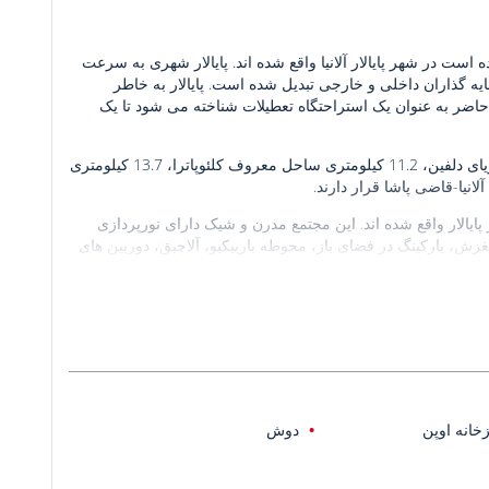
ت در شهر پایالار آلانیا واقع شده اند. پایالار شهری به سرعت
ه گذاران داخلی و خارجی تبدیل شده است. پایالار به خاطر
حاضر به عنوان یک استراحتگاه تعطیلات شناخته می شود تا یک
آپارتمان های نوساز برای فروش در 1.8 کیلومتری دریا، 6 کیلومتری پارک دریای دلفین، 11.2 کیلومتری ساحل معروف کلئوپاترا، 13.7 کیلومتری
ایالار واقع شده اند. این مجتمع مدرن و شیک دارای نورپردازی
ش، پارکینگ در فضای باز، محوطه باربیکیو، آلاچیق، دوربین های
ون ماهواره ای، آشپزخانه های اوپن و بالکن مجهز شده اند.
خانه اوپن
دوش