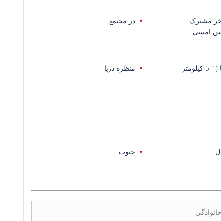
خر مشترک
در مجتمع
ین امنیتی
یلومتر
منظره دریا
ل
جنوب