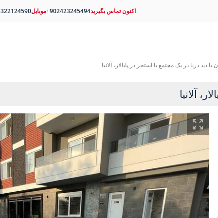
اکنون تماس بگیرید
+902423245494
موبایل
5322124590
ن با دید دریا در یک مجتمع با استخر در پایالار، آلانیا
ار، آلانیا