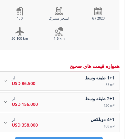
6 / 2023
استخر مشترک
1, 3
50-100 km
1-5 km
همواره قیمت های صحیح
1+1
طبقه وسط
از
86.500 USD
55 m²
2+1
طبقه وسط
از
156.000 USD
120 m²
4+1
دوبلکس
از
358.000 USD
188 m²