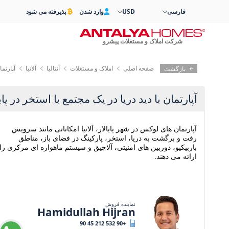
فارسی
USD
وارد شدن
پذیرفته می شود
شرکت املاک و مستغلات پیشرو
صفحه اصلی
املاک و مستغلات
آنتالیا
آلانیا
آپارتما
بازگشت
آپارتمان با دید دریا در یک مجتمع با استخر در پایال
آپارتمان های لوکس در شهر پایالار، آلانیا امکاناتی مانند سرویس
رفت و برگشت به دریا، استخر، پارکینگ در فضای باز، مناطق
باربیکیو، دوربین های امنیتی، آلاچیق و سیستم ماهواره ای مرکزی را
ارائه می دهند.
نماینده فروش
Hamidullah Hijran
+90 532 212 45 90