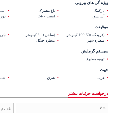
ویژه گی های بیرونی
پارکینگ
باغ مشترک
است
آسانسور
امنیت 24/7
دورب
موقیعت
(فرودگاه (50-100 کیلومتر
(ساحل (1-5 کیلومتر
(دریا (1-5 ک
منظره شهر
منظره جنگل
سیستم گرمایش
تهویه مطبوع
جهت
غرب
شرق
شما
درخواست جزئیات بیشتر