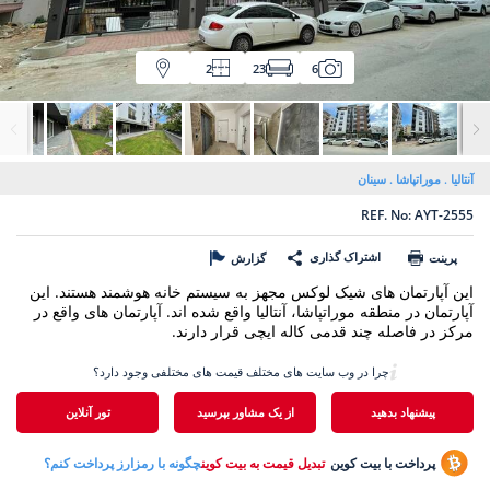
2
23
6
آنتالیا
موراتپاشا
سینان
REF. No: AYT-2555
اشتراک گذاری
پرینت
گزارش
این آپارتمان های شیک لوکس مجهز به سیستم خانه هوشمند هستند. این
آپارتمان در منطقه موراتپاشا، آنتالیا واقع شده اند. آپارتمان های واقع در
مرکز در فاصله چند قدمی کاله ایچی قرار دارند.
چرا در وب سایت های مختلف قیمت های مختلفی وجود دارد؟
پیشنهاد بدهید
از یک مشاور بپرسید
تور آنلاین
پرداخت با بیت کوین
تبدیل قیمت به بیت کوین
چگونه با رمزارز پرداخت کنم؟