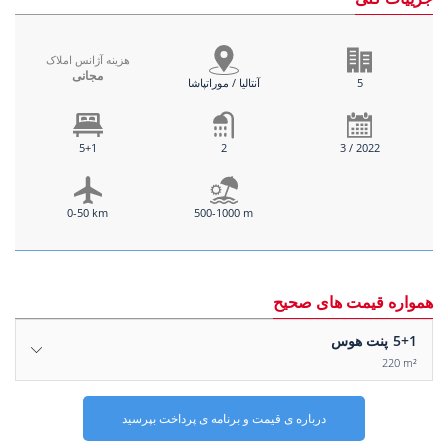
هزینه آژانس املاک
مجانی
5
آنتالیا / موراتپاشا
5+1
2
3 / 2022
0-50 km
500-1000 m
همواره قیمت های صحیح
5+1
پنت هوس
220 m²
درباره ی قیمت و برنامه ی پرداخت بپرسید