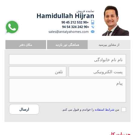
نماینده فروش
Hamidullah Hijran
+90 532 212 45 90
+90 242 324 54 94
sales@antalyahomes.com
از مشاور بپرسید
هماهنگی تور بازدید
مکان دفتر
من
شرایط استفاده
را خواندم و قبول می کنم.
جزییات کلی