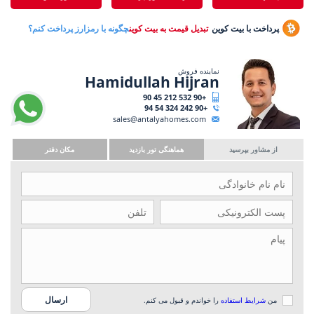
پرداخت با بیت کوین
تبدیل قیمت به بیت کوین
چگونه با رمزارز پرداخت کنم؟
نماینده فروش
Hamidullah Hijran
+90 532 212 45 90
+90 242 324 54 94
sales@antalyahomes.com
از مشاور بپرسید
هماهنگی تور بازدید
مکان دفتر
من
شرایط استفاده
را خواندم و قبول می کنم.