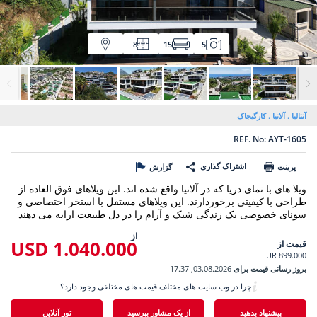
8
15
5
آنتالیا
آلانیا
کارگیجاک
REF. No: AYT-1605
اشتراک گذاری
پرینت
گزارش
ویلا های با نمای دریا که در آلانیا واقع شده اند. این ویلاهای فوق العاده از
طراحی با کیفیتی برخوردارند. این ویلاهای مستقل با استخر اختصاصی و
سونای خصوصی یک زندگی شیک و آرام را در دل طبیعت ارایه می دهند
از
1.040.000 USD
قیمت از
899.000 EUR
بروز رسانی قیمت برای
03.08.2026, 17.37
چرا در وب سایت های مختلف قیمت های مختلفی وجود دارد؟
پیشنهاد بدهید
از یک مشاور بپرسید
تور آنلاین