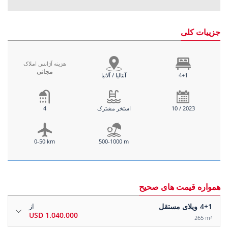
جزییات کلی
هزینه آژانس املاک
مجانی
4+1
آنتالیا / آلانیا
10 / 2023
استخر مشترک
4
0-50 km
500-1000 m
همواره قیمت های صحیح
4+1
ویلای مستقل
از
1.040.000 USD
265 m²