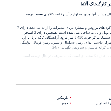
کارگیجاک آلانیا
ل هستند. آنها مجهز به لوازم آشپزخانه، کالاهای سفید، تهویه
آپارتمان ها در مجتمعی با 25000 مترمربع زمین واقع شده اند. این مجموعه کوه های توروس و منظره دریای مدیترانه را ارائه می دهد. دارای 7
بلوک و 350 آپارتمان در کل. این مجموعه با یک ساحل خصوصی همراه با یک تونل و پل به ساحل غنی شده است. همچنین دارای 2 استخر
سرپوشیده، 2 استخر روباز و 3 استخر سرپوشیده برای کودکان است. سالن سینما، مرکز خرید 2.450 متر مربع، آرایشگاه، کافه تریا، بازار،
مرکز تناسب اندام، زمین بسکتبال و تنیس، زمین فوتبال، بولینگ،
کرایه ماشین و سرویس نگهبانی 24/7.
این مجموعه دارای موقعیت مکانی معتبر در کنار دریا در Kargıcak، آلانیا است. Kargıcak محله ای است که به سرعت در حال توسعه است.
در 13 کیلومتری مرکز آلانیا، 15 کیلومتری تا فرودگاه گازی پاشا-آلانیا و 110 کیلومتری تا فرودگاه آنتالیا قرار
ن
باربیکیو
خانه اوپن
دوش