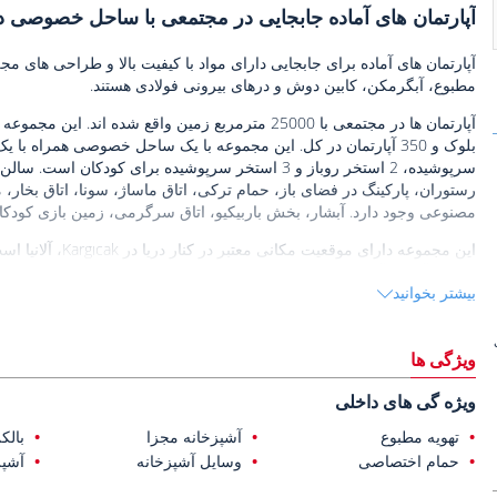
آپارتمان های آماده جابجایی در مجتمعی با ساحل خصوصی در 
آپارتمان های آماده برای جابجایی دارای مواد با کیفیت بالا و طراحی های مجل
مطبوع، آبگرمکن، کابین دوش و درهای بیرونی فولادی هستند.
رستوران، پارکینگ در فضای باز، حمام ترکی، اتاق ماساژ، سونا، اتاق بخار، 
مصنوعی وجود دارد. آبشار، بخش باربیکیو، اتاق سرگرمی، زمین بازی کودکان، 
فضایی آرام و آرام را ارائه می دهد. همچنین، Kargıcak یک مرکز سرمایه گذاری محبوب است.
بیشتر بخوانید
آپارتمان های فروشی در آلانیا
دارند.
ویژگی ها
ویژه گی های داخلی
تهویه مطبوع
آشپزخانه مجزا
بالک
حمام اختصاصی
وسایل آشپزخانه
آشپز