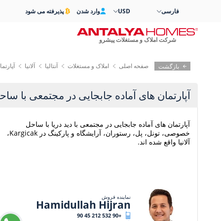
فارسی
USD
وارد شدن
پذیرفته می شود
شرکت املاک و مستغلات پیشرو
صفحه اصلی
املاک و مستغلات
آنتالیا
آلانیا
آپارتم
بازگشت
آپارتمان های آماده جابجایی در مجتمعی با سا
آپارتمان های آماده جابجایی در مجتمعی با دید دریا با ساحل
خصوصی، تونل، پل، رستوران، آرایشگاه و پارکینگ در Kargicak،
آلانیا واقع شده اند.
نماینده فروش
Hamidullah Hijran
+90 532 212 45 90