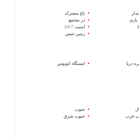
دار
باغ مشترک
 بازی
در مجتمع
امنیت 24/7
زمین تنیس
ه دریا
ایستگاه اتوبوس
ل
جنوب
ب-غرب
جنوب-شرق