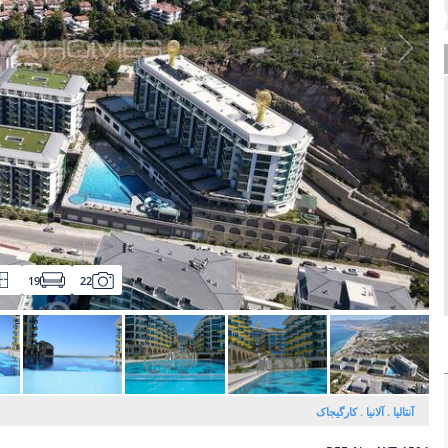
19
22
آنتالیا
آلانیا
کارگیجاک