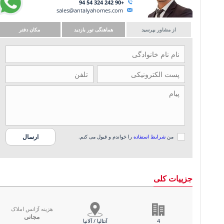
+90 242 324 54 94
sales@antalyahomes.com
از مشاور بپرسید
هماهنگی تور بازدید
مکان دفتر
من
شرایط استفاده
را خواندم و قبول می کنم.
جزییات کلی
هزینه آژانس املاک
مجانی
4
آنتالیا / آلانیا