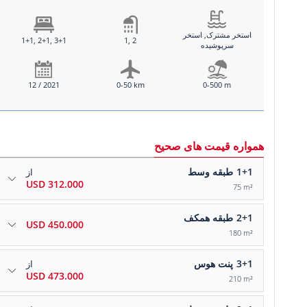
استخر مشترک, استخر
1+1, 2+1, 3+1
1, 2
سرپوشیده
12 / 2021
0-50 km
0-500 m
همواره قیمت های صحیح
1+1
طبقه وسط
از
312.000 USD
75 m²
2+1
طبقه همکف
450.000 USD
180 m²
3+1
پنت هوس
از
473.000 USD
210 m²