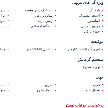
ویژه گی های بیرونی
پارکینگ
(پارکینگ (سرپوشیده
سرای
استخر مشترک
سالن ورزش
اتاق
آسانسور
زمین بازی
سونا
دوربین امنیتی
باشگاه اجتماعی
سپا
حمام ترکی
موقیعت
(فرودگاه (0-50 کیلومتر
(ساحل (0-500 متر
منظر
سیستم گرمایش
تهویه مطبوع
جهت
غرب
شرق
شما
شمال-غرب
شمال-شرق
جنو
درخواست جزئیات بیشتر