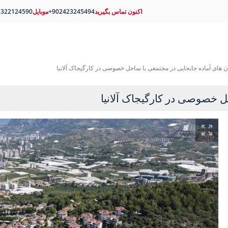
اکنون تماس بگیرید
+902423245494
موبایل
5322124590
ان های آماده جابجایی در مجتمعی با ساحل خصوصی در کارگیجاک آلانیا
حل خصوصی در کارگیجاک آلانیا