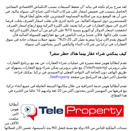
لقد صرح بيرام تكجه في بيانه "ان ضغط المبيعات بسبب الانكماش الاقتصادي المفاجئ
الحاصل يتسبب في تخفيض اسعار على شركات البناء التي تحتاج الى سيوله مالية، في
حين أن هذ الوضع يزيد من امكانية المساومة للمشترين. فإنه يخلق أيضًا فرصًا
للمستثمرين ذوي لسيولة العالية، من ناحية اخرى فأن تقلب اسعار الصرف يجلب فرصا
اخرى لان سوق العقارات في تركيا يعتمد على الليرة التركية ومع ارتفاع اسعار الصرف
انخفضت اسعار الدولار أو اليورو بنسبة 10% على الرعم من أن اسعار الليرة التركية
بقيت على حالها. فالان عندما يرغب البائعين في بيع عقاراتهم للسيولة الماليه فأن
السوق يقدم الان مزايا سعرية تصل الى 20-25%". نشهد حملات مبيعات جادة في سوق
العقارات في تركيا من شركات البناء والبائعين الذين يحتاجون الى سيولة.
كيف يمكنني شراء عقار بينما هناك حظر سفر؟
تقدم انطاليا هومز صفه مميزة في عمليات شراء العقارات عن بعد مع برنامج العقارات
تيلي بروبرتي (TeleProperty). مع تيلي بروبرتي يمكن شراء وبيع العقارات بسهولة عن
طريق الهاتف دون الحاجة الى التواجد الفعلي او الجسدي في تركيا.
يمكنك قراءة
تفاصيل اكثر حول هذ البرنامج من صفحة
TeleProperty
.
تقدم أنطاليا هومز خدمة احترافية من خلال مكاتبها السبعة العاملة في جميع أنحاء تركيا،
مع فريقها من المهنيين الذين يتحدثون أكثر من 20 لغة ولديهم 16 عامًا من الخبرة في
هذا القطاع.
أنطاليا
هومز،
التي
سلمت
الآلاف من
سندات الملكية للناس من 84 دولة مع نسبة فشل 0% منذ تأسيسها، تضمن الآن لعملائها