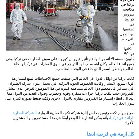
تركيا في
مكافحة
فيروس
كورونا
في
تصنيفها
بين الدول
التي يزيد
عدد
سكانها
عن 50
مليون نسمة، الا أنه من الواضح تأثير فيروس كورونا على سوق العقارات في تركيا وفي
جميع انحاء العالم وكان اهم سبب لهذ التراجع في سوق العقارات في تركيا وانحاء
العالم هو حظر السفر الذي جاء في الوقت المناسب.
كانت تركيا من اوائل الدول في العالم التي طبقت جميع الاحتياطات لمنع انتشار هذ
الوباء سريع الانتشار وكانت الخطوط الجوية التركية التي تحمل عنوان شركة الطيران
التي تسافر الى معظم دول العالم مساهمه كبيره في هذا الموضوع لغرض عدم انتشار
الفيروس حيث تلقت تركيا اجراءات مبكره وقوية وحظرت وصول العديد من الدول مما
ادى الى ابطاء انتشار هذ الفيروس مقارنة بالدول الاخرى ولكنه ضغط بصوره كبيره على
سوق العقارات.
صرح بيرام تكجه رئيس مجلس إدارة شركة تكجه العقارية الدولية،
الشركة العقارية
الرائدة في تركيا
، بأنه يمكن اعتبار هذا الوضع أيضًا فرصة للمستثمرين أو المشترين
الأفراد.
كل ازمة هي فرصة ايضا