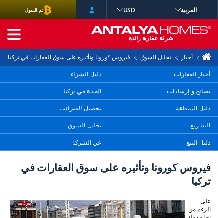
العربية
USD
تم القبول
البحث المتقدم
شركة عقارية رائدة
أخبار
تحليل السوق
فيروس كورونا وتأثيره على سوق العقارات في تركيا
أخبار العقارات
دليل الشراء
نصائح و إرشادات
الحياة في تركيا
دليل المنطقة
تحصيل الضرائب
التشريع
تحليل السوق
دليل البيع
عن الشركة
فيروس كورونا وتأثيره على سوق العقارات في
تركيا
على
الرغم من
نجاح دولة